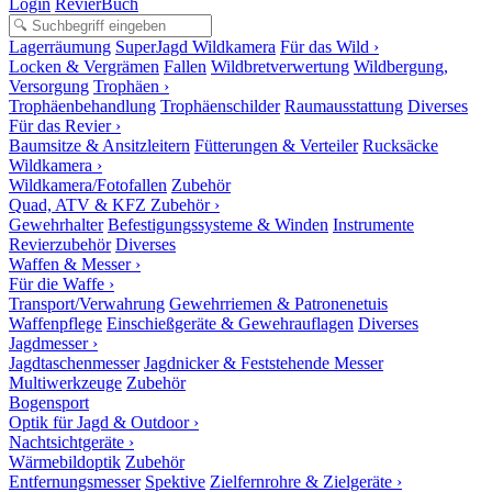
Login
RevierBuch
Lagerräumung
SuperJagd Wildkamera
Für das Wild ›
Locken & Vergrämen
Fallen
Wildbretverwertung
Wildbergung,
Versorgung
Trophäen ›
Trophäenbehandlung
Trophäenschilder
Raumausstattung
Diverses
Für das Revier ›
Baumsitze & Ansitzleitern
Fütterungen & Verteiler
Rucksäcke
Wildkamera ›
Wildkamera/Fotofallen
Zubehör
Quad, ATV & KFZ Zubehör ›
Gewehrhalter
Befestigungssysteme & Winden
Instrumente
Revierzubehör
Diverses
Waffen & Messer ›
Für die Waffe ›
Transport/Verwahrung
Gewehrriemen & Patronenetuis
Waffenpflege
Einschießgeräte & Gewehrauflagen
Diverses
Jagdmesser ›
Jagdtaschenmesser
Jagdnicker & Feststehende Messer
Multiwerkzeuge
Zubehör
Bogensport
Optik für Jagd & Outdoor ›
Nachtsichtgeräte ›
Wärmebildoptik
Zubehör
Entfernungsmesser
Spektive
Zielfernrohre & Zielgeräte ›