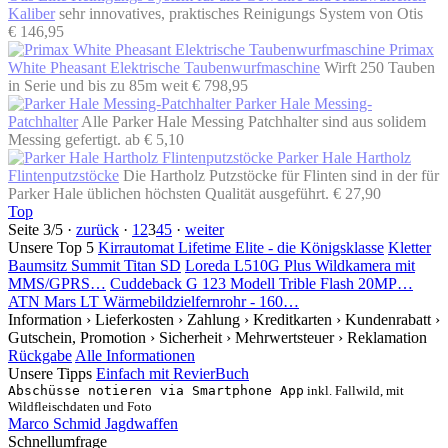
Kaliber
sehr innovatives, praktisches Reinigungs System von Otis
€ 146,95
Primax
White Pheasant Elektrische Taubenwurfmaschine
Wirft 250 Tauben
in Serie und bis zu 85m weit
€ 798,95
Parker Hale Messing-
Patchhalter
Alle Parker Hale Messing Patchhalter sind aus solidem
Messing gefertigt.
ab € 5,10
Parker Hale Hartholz
Flintenputzstöcke
Die Hartholz Putzstöcke für Flinten sind in der für
Parker Hale üblichen höchsten Qualität ausgeführt.
€ 27,90
Top
Seite 3/5 ·
zurück
·
1
2
3
4
5
·
weiter
Unsere Top 5
Kirrautomat Lifetime Elite - die Königsklasse
Kletter
Baumsitz Summit Titan SD
Loreda L510G Plus Wildkamera mit
MMS/GPRS…
Cuddeback G 123 Modell Trible Flash 20MP…
ATN Mars LT Wärmebildzielfernrohr - 160…
Information
› Lieferkosten
› Zahlung
› Kreditkarten
› Kundenrabatt
›
Gutschein, Promotion
› Sicherheit
› Mehrwertsteuer
› Reklamation
Rückgabe
Alle Informationen
Unsere Tipps
Einfach mit RevierBuch
Abschüsse notieren via Smartphone App
inkl. Fallwild, mit
Wildfleischdaten und Foto
Marco Schmid Jagdwaffen
Schnellumfrage