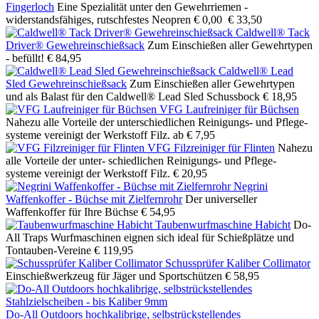
Fingerloch
Eine Spezialität unter den Gewehrriemen -
widerstandsfähiges, rutschfestes Neopren
€ 0,00
€ 33,50
Caldwell® Tack
Driver® Gewehreinschießsack
Zum Einschießen aller Gewehrtypen
- befüllt!
€ 84,95
Caldwell® Lead
Sled Gewehreinschießsack
Zum Einschießen aller Gewehrtypen
und als Balast für den Caldwell® Lead Sled Schussbock
€ 18,95
VFG Laufreiniger für Büchsen
Nahezu alle Vorteile der unterschiedlichen Reinigungs- und Pflege-
systeme vereinigt der Werkstoff Filz.
ab € 7,95
VFG Filzreiniger für Flinten
Nahezu
alle Vorteile der unter- schiedlichen Reinigungs- und Pflege-
systeme vereinigt der Werkstoff Filz.
€ 20,95
Negrini
Waffenkoffer - Büchse mit Zielfernrohr
Der universeller
Waffenkoffer für Ihre Büchse
€ 54,95
Taubenwurfmaschine Habicht
Do-
All Traps Wurfmaschinen eignen sich ideal für Schießplätze und
Tontauben-Vereine
€ 119,95
Schussprüfer Kaliber Collimator
Einschießwerkzeug für Jäger und Sportschützen
€ 58,95
Do-All Outdoors hochkalibrige, selbstrückstellendes