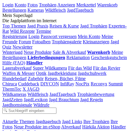
Login
Konto
Fotos
Trophäen
Anzeigen
Merkzettel
Warenkorb
Bestellungen
Kameras
Wildfleisch
JagdTagebuch
Mein SuperJagd
Die Jagdplattform im Internet
Top Themen
Jagd Praxis
Reisen & Kurse
Jagd Trophäen
Experten-
Rat
Wild Rezepte
Termine
Registrierung
Login
Passwort vergessen
Mein Konto
Meine
Freunde
Forum
Fotoalben
Trophäengalerie
Kleinanzeigen
Jagd
Quiz
Newsletter
Winterjagd
Neue Produkte
Sale & Abverkauf
Warenkorb
Meine
Bestellungen
Lieferbedingungen
Reklamation
Geschenkgutschein
Hilfe (FAQ)
Händler
Lagerabverkauf
Super Wildkamera
Für das Wild
Für das Revier
Waffen & Messer
Optik
Jagdbekleidung
Jagdschuhwerk
Hundebedarf
Zubehör
Reisen, Bücher, Filme
Chiruca
Cuddeback
DIYCON
InfiRay
NocPix
Reconyx
Summit
ThermTec
X JAGD
Wildkameras
Wildfleisch
JagdTagebuch
Trophäenbewertung
JagdZeiten
JagdLexikon
Jagd Brauchtum
Jagd Regeln
Jagdhornsignale
Wildrufe
Aktuelle Themen
Jagdtagebuch
Jagd Links
Ihre Trophäen
Ihre
Fotos
Neue Produkte im eShop
Abverkauf
Härkila Aktion
Händler