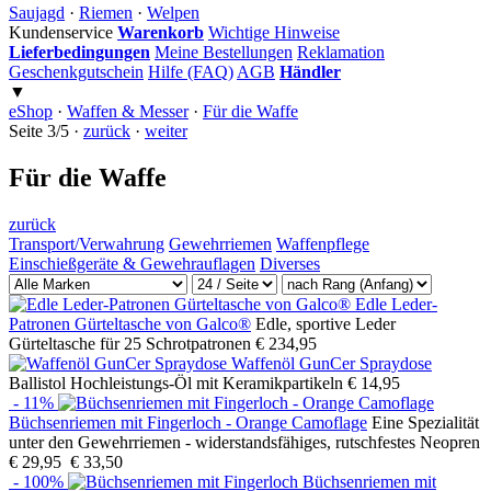
Saujagd
·
Riemen
·
Welpen
Kundenservice
Warenkorb
Wichtige Hinweise
Lieferbedingungen
Meine Bestellungen
Reklamation
Geschenkgutschein
Hilfe (FAQ)
AGB
Händler
▼
eShop
·
Waffen & Messer
·
Für die Waffe
Seite 3/5 ·
zurück
·
weiter
Für die Waffe
zurück
Transport/Verwahrung
Gewehrriemen
Waffenpflege
Einschießgeräte & Gewehrauflagen
Diverses
Edle Leder-
Patronen Gürteltasche von Galco®
Edle, sportive Leder
Gürteltasche für 25 Schrotpatronen
€ 234,95
Waffenöl GunCer Spraydose
Ballistol Hochleistungs-Öl mit Keramikpartikeln
€ 14,95
- 11%
Büchsenriemen mit Fingerloch - Orange Camoflage
Eine Spezialität
unter den Gewehrriemen - widerstandsfähiges, rutschfestes Neopren
€ 29,95
€ 33,50
- 100%
Büchsenriemen mit