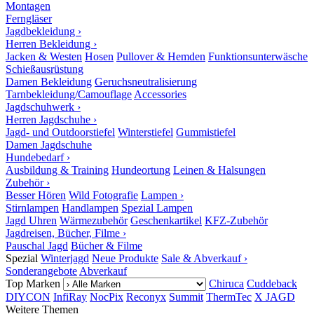
Montagen
Ferngläser
Jagdbekleidung ›
Herren Bekleidung ›
Jacken & Westen
Hosen
Pullover & Hemden
Funktionsunterwäsche
Schießausrüstung
Damen Bekleidung
Geruchsneutralisierung
Tarnbekleidung/Camouflage
Accessories
Jagdschuhwerk ›
Herren Jagdschuhe ›
Jagd- und Outdoorstiefel
Winterstiefel
Gummistiefel
Damen Jagdschuhe
Hundebedarf ›
Ausbildung & Training
Hundeortung
Leinen & Halsungen
Zubehör ›
Besser Hören
Wild Fotografie
Lampen ›
Stirnlampen
Handlampen
Spezial Lampen
Jagd Uhren
Wärmezubehör
Geschenkartikel
KFZ-Zubehör
Jagdreisen, Bücher, Filme ›
Pauschal Jagd
Bücher & Filme
Spezial
Winterjagd
Neue Produkte
Sale & Abverkauf ›
Sonderangebote
Abverkauf
Top Marken
Chiruca
Cuddeback
DIYCON
InfiRay
NocPix
Reconyx
Summit
ThermTec
X JAGD
Weitere Themen