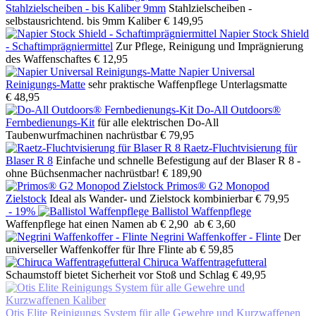
Stahlzielscheiben - bis Kaliber 9mm
Stahlzielscheiben -
selbstausrichtend. bis 9mm Kaliber
€ 149,95
Napier Stock Shield
- Schaftimprägniermittel
Zur Pflege, Reinigung und Imprägnierung
des Waffenschaftes
€ 12,95
Napier Universal
Reinigungs-Matte
sehr praktische Waffenpflege Unterlagsmatte
€ 48,95
Do-All Outdoors®
Fernbedienungs-Kit
für alle elektrischen Do-All
Taubenwurfmachinen nachrüstbar
€ 79,95
Raetz-Fluchtvisierung für
Blaser R 8
Einfache und schnelle Befestigung auf der Blaser R 8 -
ohne Büchsenmacher nachrüstbar!
€ 189,90
Primos® G2 Monopod
Zielstock
Ideal als Wander- und Zielstock kombinierbar
€ 79,95
- 19%
Ballistol Waffenpflege
Waffenpflege hat einen Namen
ab € 2,90
ab € 3,60
Negrini Waffenkoffer - Flinte
Der
universeller Waffenkoffer für Ihre Flinte
ab € 59,85
Chiruca Waffentragefutteral
Schaumstoff bietet Sicherheit vor Stoß und Schlag
€ 49,95
Otis Elite Reinigungs System für alle Gewehre und Kurzwaffenen