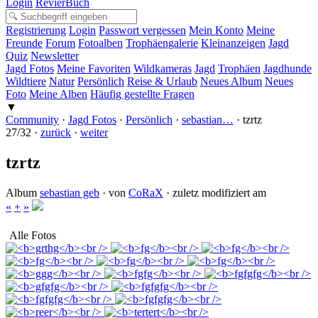
Login
RevierBuch
Registrierung
Login
Passwort vergessen
Mein Konto
Meine
Freunde
Forum
Fotoalben
Trophäengalerie
Kleinanzeigen
Jagd
Quiz
Newsletter
Jagd Fotos
Meine Favoriten
Wildkameras
Jagd
Trophäen
Jagdhunde
Wildtiere
Natur
Persönlich
Reise & Urlaub
Neues Album
Neues
Foto
Meine Alben
Häufig gestellte Fragen
▼
Community
·
Jagd Fotos
·
Persönlich
·
sebastian…
·
tzrtz
27/32 ·
zurück
·
weiter
tzrtz
Album
sebastian geb
· von
CoRaX
· zuletz modifiziert am
«
+
»
Alle Fotos