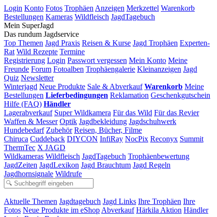
Login
Konto
Fotos
Trophäen
Anzeigen
Merkzettel
Warenkorb
Bestellungen
Kameras
Wildfleisch
JagdTagebuch
Mein SuperJagd
Das rundum Jagdservice
Top Themen
Jagd Praxis
Reisen & Kurse
Jagd Trophäen
Experten-
Rat
Wild Rezepte
Termine
Registrierung
Login
Passwort vergessen
Mein Konto
Meine
Freunde
Forum
Fotoalben
Trophäengalerie
Kleinanzeigen
Jagd
Quiz
Newsletter
Winterjagd
Neue Produkte
Sale & Abverkauf
Warenkorb
Meine
Bestellungen
Lieferbedingungen
Reklamation
Geschenkgutschein
Hilfe (FAQ)
Händler
Lagerabverkauf
Super Wildkamera
Für das Wild
Für das Revier
Waffen & Messer
Optik
Jagdbekleidung
Jagdschuhwerk
Hundebedarf
Zubehör
Reisen, Bücher, Filme
Chiruca
Cuddeback
DIYCON
InfiRay
NocPix
Reconyx
Summit
ThermTec
X JAGD
Wildkameras
Wildfleisch
JagdTagebuch
Trophäenbewertung
JagdZeiten
JagdLexikon
Jagd Brauchtum
Jagd Regeln
Jagdhornsignale
Wildrufe
Aktuelle Themen
Jagdtagebuch
Jagd Links
Ihre Trophäen
Ihre
Fotos
Neue Produkte im eShop
Abverkauf
Härkila Aktion
Händler