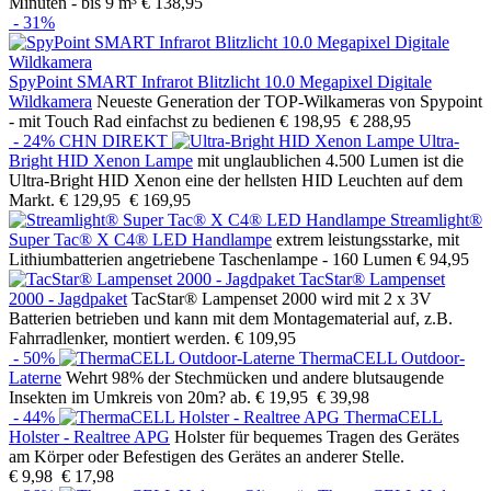
Minuten - bis 9 m³
€ 138,95
- 31%
SpyPoint SMART Infrarot Blitzlicht 10.0 Megapixel Digitale
Wildkamera
Neueste Generation der TOP-Wilkameras von Spypoint
- mit Touch Rad einfachst zu bedienen
€ 198,95
€ 288,95
- 24%
CHN DIREKT
Ultra-
Bright HID Xenon Lampe
mit unglaublichen 4.500 Lumen ist die
Ultra-Bright HID Xenon eine der hellsten HID Leuchten auf dem
Markt.
€ 129,95
€ 169,95
Streamlight®
Super Tac® X C4® LED Handlampe
extrem leistungsstarke, mit
Lithiumbatterien angetriebene Taschenlampe - 160 Lumen
€ 94,95
TacStar® Lampenset
2000 - Jagdpaket
TacStar® Lampenset 2000 wird mit 2 x 3V
Batterien betrieben und kann mit dem Montagematerial auf, z.B.
Fahrradlenker, montiert werden.
€ 109,95
- 50%
ThermaCELL Outdoor-
Laterne
Wehrt 98% der Stechmücken und andere blutsaugende
Insekten im Umkreis von 20m? ab.
€ 19,95
€ 39,98
- 44%
ThermaCELL
Holster - Realtree APG
Holster für bequemes Tragen des Gerätes
am Körper oder Befestigen des Gerätes an anderer Stelle.
€ 9,98
€ 17,98