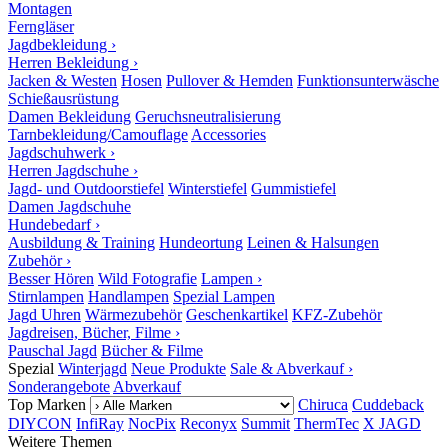
Montagen
Ferngläser
Jagdbekleidung ›
Herren Bekleidung ›
Jacken & Westen
Hosen
Pullover & Hemden
Funktionsunterwäsche
Schießausrüstung
Damen Bekleidung
Geruchsneutralisierung
Tarnbekleidung/Camouflage
Accessories
Jagdschuhwerk ›
Herren Jagdschuhe ›
Jagd- und Outdoorstiefel
Winterstiefel
Gummistiefel
Damen Jagdschuhe
Hundebedarf ›
Ausbildung & Training
Hundeortung
Leinen & Halsungen
Zubehör ›
Besser Hören
Wild Fotografie
Lampen ›
Stirnlampen
Handlampen
Spezial Lampen
Jagd Uhren
Wärmezubehör
Geschenkartikel
KFZ-Zubehör
Jagdreisen, Bücher, Filme ›
Pauschal Jagd
Bücher & Filme
Spezial
Winterjagd
Neue Produkte
Sale & Abverkauf ›
Sonderangebote
Abverkauf
Top Marken
Chiruca
Cuddeback
DIYCON
InfiRay
NocPix
Reconyx
Summit
ThermTec
X JAGD
Weitere Themen