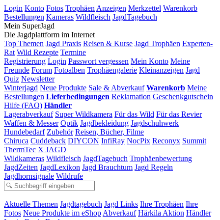
Login
Konto
Fotos
Trophäen
Anzeigen
Merkzettel
Warenkorb
Bestellungen
Kameras
Wildfleisch
JagdTagebuch
Mein SuperJagd
Die Jagdplattform im Internet
Top Themen
Jagd Praxis
Reisen & Kurse
Jagd Trophäen
Experten-
Rat
Wild Rezepte
Termine
Registrierung
Login
Passwort vergessen
Mein Konto
Meine
Freunde
Forum
Fotoalben
Trophäengalerie
Kleinanzeigen
Jagd
Quiz
Newsletter
Winterjagd
Neue Produkte
Sale & Abverkauf
Warenkorb
Meine
Bestellungen
Lieferbedingungen
Reklamation
Geschenkgutschein
Hilfe (FAQ)
Händler
Lagerabverkauf
Super Wildkamera
Für das Wild
Für das Revier
Waffen & Messer
Optik
Jagdbekleidung
Jagdschuhwerk
Hundebedarf
Zubehör
Reisen, Bücher, Filme
Chiruca
Cuddeback
DIYCON
InfiRay
NocPix
Reconyx
Summit
ThermTec
X JAGD
Wildkameras
Wildfleisch
JagdTagebuch
Trophäenbewertung
JagdZeiten
JagdLexikon
Jagd Brauchtum
Jagd Regeln
Jagdhornsignale
Wildrufe
Aktuelle Themen
Jagdtagebuch
Jagd Links
Ihre Trophäen
Ihre
Fotos
Neue Produkte im eShop
Abverkauf
Härkila Aktion
Händler