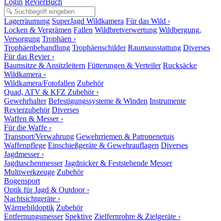
Login
RevierBuch
Lagerräumung
SuperJagd Wildkamera
Für das Wild ›
Locken & Vergrämen
Fallen
Wildbretverwertung
Wildbergung,
Versorgung
Trophäen ›
Trophäenbehandlung
Trophäenschilder
Raumausstattung
Diverses
Für das Revier ›
Baumsitze & Ansitzleitern
Fütterungen & Verteiler
Rucksäcke
Wildkamera ›
Wildkamera/Fotofallen
Zubehör
Quad, ATV & KFZ Zubehör ›
Gewehrhalter
Befestigungssysteme & Winden
Instrumente
Revierzubehör
Diverses
Waffen & Messer ›
Für die Waffe ›
Transport/Verwahrung
Gewehrriemen & Patronenetuis
Waffenpflege
Einschießgeräte & Gewehrauflagen
Diverses
Jagdmesser ›
Jagdtaschenmesser
Jagdnicker & Feststehende Messer
Multiwerkzeuge
Zubehör
Bogensport
Optik für Jagd & Outdoor ›
Nachtsichtgeräte ›
Wärmebildoptik
Zubehör
Entfernungsmesser
Spektive
Zielfernrohre & Zielgeräte ›