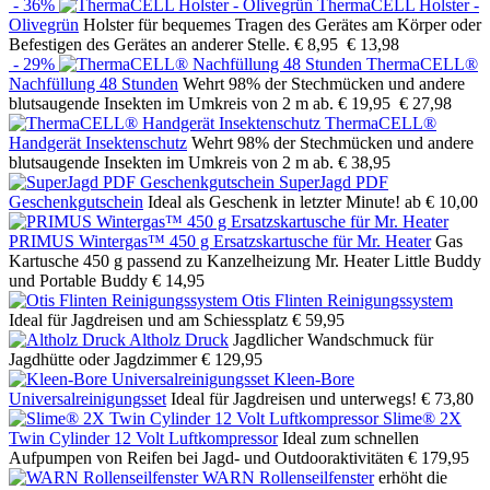
- 36%
ThermaCELL Holster -
Olivegrün
Holster für bequemes Tragen des Gerätes am Körper oder
Befestigen des Gerätes an anderer Stelle.
€ 8,95
€ 13,98
- 29%
ThermaCELL®
Nachfüllung 48 Stunden
Wehrt 98% der Stechmücken und andere
blutsaugende Insekten im Umkreis von 2 m ab.
€ 19,95
€ 27,98
ThermaCELL®
Handgerät Insektenschutz
Wehrt 98% der Stechmücken und andere
blutsaugende Insekten im Umkreis von 2 m ab.
€ 38,95
SuperJagd PDF
Geschenkgutschein
Ideal als Geschenk in letzter Minute!
ab € 10,00
PRIMUS Wintergas™ 450 g Ersatzskartusche für Mr. Heater
Gas
Kartusche 450 g passend zu Kanzelheizung Mr. Heater Little Buddy
und Portable Buddy
€ 14,95
Otis Flinten Reinigungssystem
Ideal für Jagdreisen und am Schiessplatz
€ 59,95
Altholz Druck
Jagdlicher Wandschmuck für
Jagdhütte oder Jagdzimmer
€ 129,95
Kleen-Bore
Universalreinigungsset
Ideal für Jagdreisen und unterwegs!
€ 73,80
Slime® 2X
Twin Cylinder 12 Volt Luftkompressor
Ideal zum schnellen
Aufpumpen von Reifen bei Jagd- und Outdooraktivitäten
€ 179,95
WARN Rollenseilfenster
erhöht die