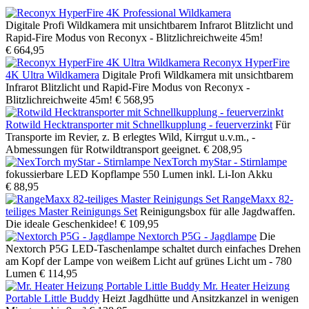
Digitale Profi Wildkamera mit unsichtbarem Infrarot Blitzlicht und
Rapid-Fire Modus von Reconyx - Blitzlichreichweite 45m!
€ 664,95
Reconyx HyperFire
4K Ultra Wildkamera
Digitale Profi Wildkamera mit unsichtbarem
Infrarot Blitzlicht und Rapid-Fire Modus von Reconyx -
Blitzlichreichweite 45m!
€ 568,95
Rotwild Hecktransporter mit Schnellkupplung - feuerverzinkt
Für
Transporte im Revier, z. B erlegtes Wild, Kirrgut u.v.m., -
Abmessungen für Rotwildtransport geeignet.
€ 208,95
NexTorch myStar - Stirnlampe
fokussierbare LED Kopflampe 550 Lumen inkl. Li-Ion Akku
€ 88,95
RangeMaxx 82-
teiliges Master Reinigungs Set
Reinigungsbox für alle Jagdwaffen.
Die ideale Geschenkidee!
€ 109,95
Nextorch P5G - Jagdlampe
Die
Nextorch P5G LED-Taschenlampe schaltet durch einfaches Drehen
am Kopf der Lampe von weißem Licht auf grünes Licht um - 780
Lumen
€ 114,95
Mr. Heater Heizung
Portable Little Buddy
Heizt Jagdhütte und Ansitzkanzel in wenigen