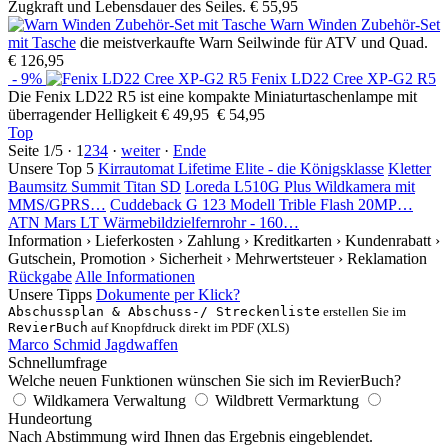
Zugkraft und Lebensdauer des Seiles.
€ 55,95
Warn Winden Zubehör-Set
mit Tasche
die meistverkaufte Warn Seilwinde für ATV und Quad.
€ 126,95
- 9%
Fenix LD22 Cree XP-G2 R5
Die Fenix LD22 R5 ist eine kompakte Miniaturtaschenlampe mit
überragender Helligkeit
€ 49,95
€ 54,95
Top
Seite 1/5 ·
1
2
3
4
·
weiter
·
Ende
Unsere Top 5
Kirrautomat Lifetime Elite - die Königsklasse
Kletter
Baumsitz Summit Titan SD
Loreda L510G Plus Wildkamera mit
MMS/GPRS…
Cuddeback G 123 Modell Trible Flash 20MP…
ATN Mars LT Wärmebildzielfernrohr - 160…
Information
› Lieferkosten
› Zahlung
› Kreditkarten
› Kundenrabatt
›
Gutschein, Promotion
› Sicherheit
› Mehrwertsteuer
› Reklamation
Rückgabe
Alle Informationen
Unsere Tipps
Dokumente per Klick?
Abschussplan & Abschuss-/ Streckenliste
erstellen Sie im
RevierBuch
auf Knopfdruck direkt im PDF (XLS)
Marco Schmid Jagdwaffen
Schnellumfrage
Welche neuen Funktionen wünschen Sie sich im RevierBuch?
Wildkamera Verwaltung
Wildbrett Vermarktung
Hundeortung
Nach Abstimmung wird Ihnen das Ergebnis eingeblendet.