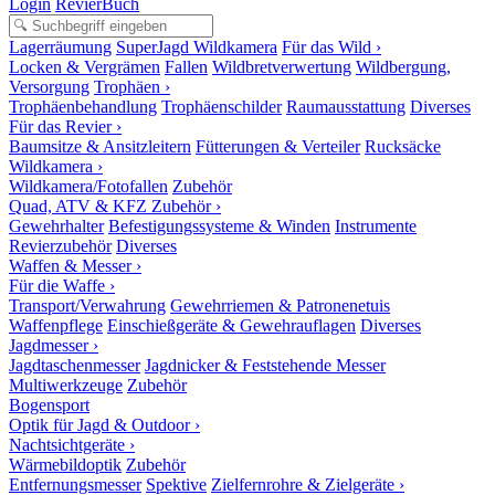
Login
RevierBuch
Lagerräumung
SuperJagd Wildkamera
Für das Wild ›
Locken & Vergrämen
Fallen
Wildbretverwertung
Wildbergung,
Versorgung
Trophäen ›
Trophäenbehandlung
Trophäenschilder
Raumausstattung
Diverses
Für das Revier ›
Baumsitze & Ansitzleitern
Fütterungen & Verteiler
Rucksäcke
Wildkamera ›
Wildkamera/Fotofallen
Zubehör
Quad, ATV & KFZ Zubehör ›
Gewehrhalter
Befestigungssysteme & Winden
Instrumente
Revierzubehör
Diverses
Waffen & Messer ›
Für die Waffe ›
Transport/Verwahrung
Gewehrriemen & Patronenetuis
Waffenpflege
Einschießgeräte & Gewehrauflagen
Diverses
Jagdmesser ›
Jagdtaschenmesser
Jagdnicker & Feststehende Messer
Multiwerkzeuge
Zubehör
Bogensport
Optik für Jagd & Outdoor ›
Nachtsichtgeräte ›
Wärmebildoptik
Zubehör
Entfernungsmesser
Spektive
Zielfernrohre & Zielgeräte ›