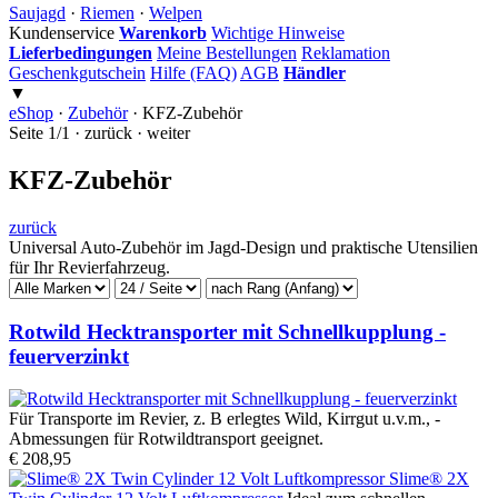
Saujagd
·
Riemen
·
Welpen
Kundenservice
Warenkorb
Wichtige Hinweise
Lieferbedingungen
Meine Bestellungen
Reklamation
Geschenkgutschein
Hilfe (FAQ)
AGB
Händler
▼
eShop
·
Zubehör
·
KFZ-Zubehör
Seite 1/1 · zurück · weiter
KFZ-Zubehör
zurück
Universal Auto-Zubehör im Jagd-Design und praktische Utensilien
für Ihr Revierfahrzeug.
Rotwild Hecktransporter mit Schnellkupplung -
feuerverzinkt
Für Transporte im Revier, z. B erlegtes Wild, Kirrgut u.v.m., -
Abmessungen für Rotwildtransport geeignet.
€ 208,95
Slime® 2X