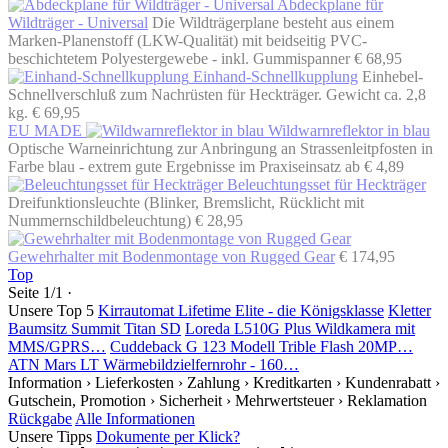
Abdeckplane für
Wildträger - Universal
Die Wildträgerplane besteht aus einem
Marken-Planenstoff (LKW-Qualität) mit beidseitig PVC-
beschichtetem Polyestergewebe - inkl. Gummispanner
€ 68,95
Einhand-Schnellkupplung
Einhebel-
Schnellverschluß zum Nachrüsten für Heckträger. Gewicht ca. 2,8
kg.
€ 69,95
EU MADE
Wildwarnreflektor in blau
Optische Warneinrichtung zur Anbringung an Strassenleitpfosten in
Farbe blau - extrem gute Ergebnisse im Praxiseinsatz
ab € 4,89
Beleuchtungsset für Heckträger
Dreifunktionsleuchte (Blinker, Bremslicht, Rücklicht mit
Nummernschildbeleuchtung)
€ 28,95
Gewehrhalter mit Bodenmontage von Rugged Gear
€ 174,95
Top
Seite 1/1 ·
Unsere Top 5
Kirrautomat Lifetime Elite - die Königsklasse
Kletter
Baumsitz Summit Titan SD
Loreda L510G Plus Wildkamera mit
MMS/GPRS…
Cuddeback G 123 Modell Trible Flash 20MP…
ATN Mars LT Wärmebildzielfernrohr - 160…
Information
› Lieferkosten
› Zahlung
› Kreditkarten
› Kundenrabatt
›
Gutschein, Promotion
› Sicherheit
› Mehrwertsteuer
› Reklamation
Rückgabe
Alle Informationen
Unsere Tipps
Dokumente per Klick?