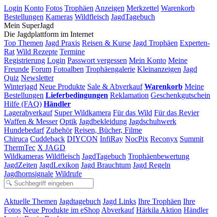
Login
Konto
Fotos
Trophäen
Anzeigen
Merkzettel
Warenkorb
Bestellungen
Kameras
Wildfleisch
JagdTagebuch
Mein SuperJagd
Die Jagdplattform im Internet
Top Themen
Jagd Praxis
Reisen & Kurse
Jagd Trophäen
Experten-
Rat
Wild Rezepte
Termine
Registrierung
Login
Passwort vergessen
Mein Konto
Meine
Freunde
Forum
Fotoalben
Trophäengalerie
Kleinanzeigen
Jagd
Quiz
Newsletter
Winterjagd
Neue Produkte
Sale & Abverkauf
Warenkorb
Meine
Bestellungen
Lieferbedingungen
Reklamation
Geschenkgutschein
Hilfe (FAQ)
Händler
Lagerabverkauf
Super Wildkamera
Für das Wild
Für das Revier
Waffen & Messer
Optik
Jagdbekleidung
Jagdschuhwerk
Hundebedarf
Zubehör
Reisen, Bücher, Filme
Chiruca
Cuddeback
DIYCON
InfiRay
NocPix
Reconyx
Summit
ThermTec
X JAGD
Wildkameras
Wildfleisch
JagdTagebuch
Trophäenbewertung
JagdZeiten
JagdLexikon
Jagd Brauchtum
Jagd Regeln
Jagdhornsignale
Wildrufe
Aktuelle Themen
Jagdtagebuch
Jagd Links
Ihre Trophäen
Ihre
Fotos
Neue Produkte im eShop
Abverkauf
Härkila Aktion
Händler