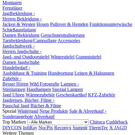
Montagen
Ferngläser
Jagdbekleidung ›
Herren Bekleidung ›
Jacken & Westen
Hosen
Pullover & Hemden
Funktionsunterwäsche
Schießausrüstung
Damen Bekleidung
Geruchsneutralisierung
Tarnbekleidung/Camouflage
Accessories
Jagdschuhwerk ›
Herren Jagdschuhe ›
Jagd- und Outdoorstiefel
Winterstiefel
Gummistiefel
Damen Jagdschuhe
Hundebedarf ›
Ausbildung & Training
Hundeortung
Leinen & Halsungen
Zubehör ›
Besser Hören
Wild Fotografie
Lampen ›
Stirnlampen
Handlampen
Spezial Lampen
Jagd Uhren
Wärmezubehör
Geschenkartikel
KFZ-Zubehör
Jagdreisen, Bücher, Filme ›
Pauschal Jagd
Bücher & Filme
Spezial
Winterjagd
Neue Produkte
Sale & Abverkauf ›
Sonderangebote
Abverkauf
Top Marken
Chiruca
Cuddeback
DIYCON
InfiRay
NocPix
Reconyx
Summit
ThermTec
X JAGD
Weitere Themen