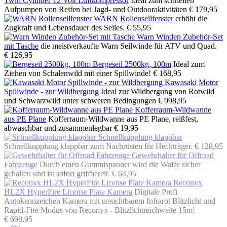
Twin Cylinder 12 Volt Luftkompressor
Ideal zum schnellen
Aufpumpen von Reifen bei Jagd- und Outdooraktivitäten
€ 179,95
WARN Rollenseilfenster
erhöht die
Zugkraft und Lebensdauer des Seiles.
€ 55,95
Warn Winden Zubehör-Set
mit Tasche
die meistverkaufte Warn Seilwinde für ATV und Quad.
€ 126,95
Bergeseil 2500kg, 100m
Ideal zum
Ziehen von Schalenwild mit einer Spillwinde!
€ 168,95
Kawasaki Motor
Spillwinde - zur Wildbergung
Ideal zur Wildbergung von Rotwild
und Schwarzwild unter schweren Bedingungen
€ 998,95
Kofferraum-Wildwanne
aus PE Plane
Kofferraum-Wildwanne aus PE Plane, reißfest,
abwaschbar und zusammenlegbar
€ 19,95
Schnellkupplung klappbar
Schnellkupplung klappbar zum Nachrüsten für Heckträger.
€ 128,95
Gewehrhalter für Offroad
Fahrzeuge
Durch einen Gummispanner wird die Waffe sicher
gehalten und ist sofort griffbereit.
€ 64,95
Reconyx
HL2X HyperFire License Plate Kamera
Digitale Profi
Autokennzeichen Kamera mit unsichtbarem Infrarot Blitzlicht und
Rapid-Fire Modus von Reconyx - Blitzlichtreichweite 15m!
€ 698,95