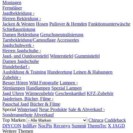
Montagen
Ferngläser
Jagdbekleidung ›
Herren Bekleidung ›
Jacken & Westen
Hosen
Pullover & Hemden
Funktionsunterwäsche
Schießausrüstung
Damen Bekleidung
Geruchsneutralisierung
Tarnbekleidung/Camouflage
Accessories
Jagdschuhwerk ›
Herren Jagdschuhe ›
Jagd- und Outdoorstiefel
Winterstiefel
Gummistiefel
Damen Jagdschuhe
Hundebedarf ›
Ausbildung & Training
Hundeortung
Leinen & Halsungen
Zubehör ›
Besser Hören
Wild Fotografie
Lampen ›
Stirnlampen
Handlampen
Spezial Lampen
Jagd Uhren
Wärmezubehör
Geschenkartikel
KFZ-Zubehör
Jagdreisen, Bücher, Filme ›
Pauschal Jagd
Bücher & Filme
Spezial
Winterjagd
Neue Produkte
Sale & Abverkauf ›
Sonderangebote
Abverkauf
Top Marken
Chiruca
Cuddeback
DIYCON
InfiRay
NocPix
Reconyx
Summit
ThermTec
X JAGD
Weitere Themen