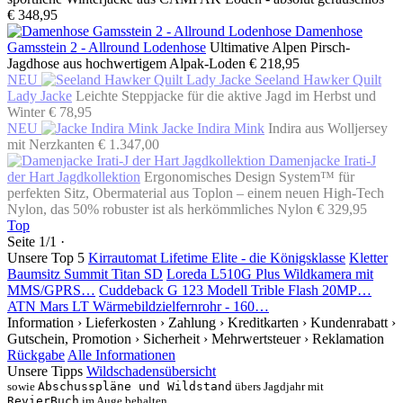
€ 348,95
Damenhose
Gamsstein 2 - Allround Lodenhose
Ultimative Alpen Pirsch-
Jagdhose aus hochwertigem Alpak-Loden
€ 218,95
NEU
Seeland Hawker Quilt
Lady Jacke
Leichte Steppjacke für die aktive Jagd im Herbst und
Winter
€ 78,95
NEU
Jacke Indira Mink
Indira aus Wolljersey
mit Nerzkanten
€ 1.347,00
Damenjacke Irati-J
der Hart Jagdkollektion
Ergonomisches Design System™ für
perfekten Sitz, Obermaterial aus Toplon – einem neuen High-Tech
Nylon, das 50% robuster ist als herkömmliches Nylon
€ 329,95
Top
Seite 1/1 ·
Unsere Top 5
Kirrautomat Lifetime Elite - die Königsklasse
Kletter
Baumsitz Summit Titan SD
Loreda L510G Plus Wildkamera mit
MMS/GPRS…
Cuddeback G 123 Modell Trible Flash 20MP…
ATN Mars LT Wärmebildzielfernrohr - 160…
Information
› Lieferkosten
› Zahlung
› Kreditkarten
› Kundenrabatt
›
Gutschein, Promotion
› Sicherheit
› Mehrwertsteuer
› Reklamation
Rückgabe
Alle Informationen
Unsere Tipps
Wildschadensübersicht
sowie
Abschusspläne und Wildstand
übers Jagdjahr mit
RevierBuch
im Auge behalten