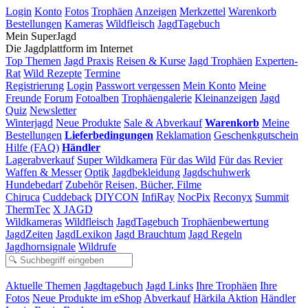
Login
Konto
Fotos
Trophäen
Anzeigen
Merkzettel
Warenkorb
Bestellungen
Kameras
Wildfleisch
JagdTagebuch
Mein SuperJagd
Die Jagdplattform im Internet
Top Themen
Jagd Praxis
Reisen & Kurse
Jagd Trophäen
Experten-
Rat
Wild Rezepte
Termine
Registrierung
Login
Passwort vergessen
Mein Konto
Meine
Freunde
Forum
Fotoalben
Trophäengalerie
Kleinanzeigen
Jagd
Quiz
Newsletter
Winterjagd
Neue Produkte
Sale & Abverkauf
Warenkorb
Meine
Bestellungen
Lieferbedingungen
Reklamation
Geschenkgutschein
Hilfe (FAQ)
Händler
Lagerabverkauf
Super Wildkamera
Für das Wild
Für das Revier
Waffen & Messer
Optik
Jagdbekleidung
Jagdschuhwerk
Hundebedarf
Zubehör
Reisen, Bücher, Filme
Chiruca
Cuddeback
DIYCON
InfiRay
NocPix
Reconyx
Summit
ThermTec
X JAGD
Wildkameras
Wildfleisch
JagdTagebuch
Trophäenbewertung
JagdZeiten
JagdLexikon
Jagd Brauchtum
Jagd Regeln
Jagdhornsignale
Wildrufe
Aktuelle Themen
Jagdtagebuch
Jagd Links
Ihre Trophäen
Ihre
Fotos
Neue Produkte im eShop
Abverkauf
Härkila Aktion
Händler