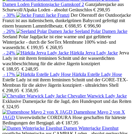
Damen Loden Funktionsjacke Gamskopf 2
Ganzjahresjacke aus
Schurwoll/Alpaka Loden - absolut Geräuschlos
€ 298,95
- 30%
Jacke Franzi
Der Oberstoff der Outdoorjacke
Franzi ist aus italienischem, dunkelgrünen Babycord gefertigt mit
einem braunem Lammfellbesatz.
€ 698,95
€ 996,90
- 26%
Seeland Polar Damen Jacke
Seeland Polar Jagdjacke ist eine warme und gut gefütterte
Winterjacke - durch die SeeTex Membrane 100% wind- und
wasserdicht.
€ 199,95
€ 268,95
- 24%
Härkila Jerva Lady Jacke
Jerva
Lady ist mit ihrem femininen Schnitt und der wasserdichten
waschbeschichtung für die aktive Jägerin konzipiert
€ 188,95
€ 248,95
- 17%
Härkila Estelle Lady Hose
Estelle Lady ist mit ihrem femininen Schnitt und der GORE-TEX-
Membran für die aktive Jägerin konzipiert - ultraleichtes Shell
€ 298,95
€ 358,95
Chevalier Warwick Lady Jacke
Exklusive Damenjacke für die Jagd, den Hundesport und das Reiten
€ 324,95
Damenhose Mayo 2 von X
JAGD
Unverwüstliche CORDURA Hose geschaffen für härteste
Bedingungen der Bergjagd.
ab € 187,95
Damen Winterjacke Eisenhut
sportliche Winterjacke aus CAMPAK Loden - absolut geräuschlos