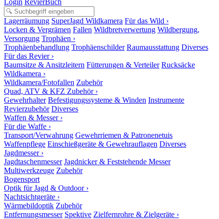
Login
RevierBuch
Lagerräumung
SuperJagd Wildkamera
Für das Wild ›
Locken & Vergrämen
Fallen
Wildbretverwertung
Wildbergung,
Versorgung
Trophäen ›
Trophäenbehandlung
Trophäenschilder
Raumausstattung
Diverses
Für das Revier ›
Baumsitze & Ansitzleitern
Fütterungen & Verteiler
Rucksäcke
Wildkamera ›
Wildkamera/Fotofallen
Zubehör
Quad, ATV & KFZ Zubehör ›
Gewehrhalter
Befestigungssysteme & Winden
Instrumente
Revierzubehör
Diverses
Waffen & Messer ›
Für die Waffe ›
Transport/Verwahrung
Gewehrriemen & Patronenetuis
Waffenpflege
Einschießgeräte & Gewehrauflagen
Diverses
Jagdmesser ›
Jagdtaschenmesser
Jagdnicker & Feststehende Messer
Multiwerkzeuge
Zubehör
Bogensport
Optik für Jagd & Outdoor ›
Nachtsichtgeräte ›
Wärmebildoptik
Zubehör
Entfernungsmesser
Spektive
Zielfernrohre & Zielgeräte ›