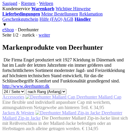
Saujagd
·
Riemen
·
Welpen
Kundenservice
Warenkorb
Wichtige Hinweise
Lieferbedingungen
Meine Bestellungen
Reklamation
Geschenkgutschein
Hilfe (FAQ)
AGB
Händler
▼
eShop
·
Deerhunter
Seite 1/2 · zurück ·
weiter
Markenprodukte von Deerhunter
Die Firma Engel produziert seit 1927 Kleidung in Dänemark und
hat im Laufe der letzten Jahrzehnte ein immer größeres und
fortschrittlicheres Sortiment modernster Jagd- und Freizeitkleidung
auf höchstem technischen Stand entwickelt, für das die
Schlüsselbegriffe Komfort und Funktionalität grundlegend sind.
http://www.deerhunter.dk
Accessories
Deerhunter Mallard Cap
Eine flexible und individuell anpassbare Cap mit weichem,
atmungsaktivem Netzgewebe am hinteren Teil.
€ 34,95
Jacken & Westen
Deerhunter
Mallard Zip-in Jacke
Die Deerhunter Mallard Zip-in-Jacke lässt sich
mit Reißverschluss in der Mallard-Jacke befestigen oder an
Herbsttagen auch alleine getragen werden.
€ 134,95