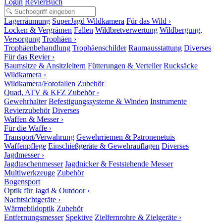
Login
RevierBuch
Lagerräumung
SuperJagd Wildkamera
Für das Wild ›
Locken & Vergrämen
Fallen
Wildbretverwertung
Wildbergung,
Versorgung
Trophäen ›
Trophäenbehandlung
Trophäenschilder
Raumausstattung
Diverses
Für das Revier ›
Baumsitze & Ansitzleitern
Fütterungen & Verteiler
Rucksäcke
Wildkamera ›
Wildkamera/Fotofallen
Zubehör
Quad, ATV & KFZ Zubehör ›
Gewehrhalter
Befestigungssysteme & Winden
Instrumente
Revierzubehör
Diverses
Waffen & Messer ›
Für die Waffe ›
Transport/Verwahrung
Gewehrriemen & Patronenetuis
Waffenpflege
Einschießgeräte & Gewehrauflagen
Diverses
Jagdmesser ›
Jagdtaschenmesser
Jagdnicker & Feststehende Messer
Multiwerkzeuge
Zubehör
Bogensport
Optik für Jagd & Outdoor ›
Nachtsichtgeräte ›
Wärmebildoptik
Zubehör
Entfernungsmesser
Spektive
Zielfernrohre & Zielgeräte ›