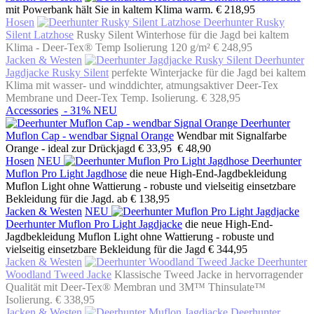
mit Powerbank hält Sie in kaltem Klima warm.
€ 218,95
Hosen
Deerhunter Rusky
Silent Latzhose
Rusky Silent Winterhose für die Jagd bei kaltem
Klima - Deer-Tex® Temp Isolierung 120 g/m²
€ 248,95
Jacken & Westen
Deerhunter
Jagdjacke Rusky Silent
perfekte Winterjacke für die Jagd bei kaltem
Klima mit wasser- und winddichter, atmungsaktiver Deer-Tex
Membrane und Deer-Tex Temp. Isolierung.
€ 328,95
Accessories
- 31%
NEU
Deerhunter
Muflon Cap - wendbar Signal Orange
Wendbar mit Signalfarbe
Orange - ideal zur Drückjagd
€ 33,95
€ 48,90
Hosen
NEU
Deerhunter
Muflon Pro Light Jagdhose
die neue High-End-Jagdbekleidung
Muflon Light ohne Wattierung - robuste und vielseitig einsetzbare
Bekleidung für die Jagd.
ab € 138,95
Jacken & Westen
NEU
Deerhunter Muflon Pro Light Jagdjacke
die neue High-End-
Jagdbekleidung Muflon Light ohne Wattierung - robuste und
vielseitig einsetzbare Bekleidung für die Jagd
€ 344,95
Jacken & Westen
Deerhunter
Woodland Tweed Jacke
Klassische Tweed Jacke in hervorragender
Qualität mit Deer-Tex® Membran und 3M™ Thinsulate™
Isolierung.
€ 338,95
Jacken & Westen
Deerhunter