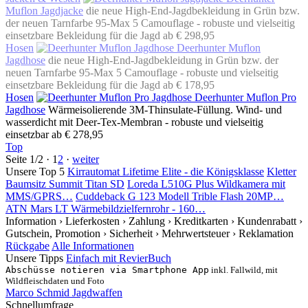
Muflon Jagdjacke
die neue High-End-Jagdbekleidung in Grün bzw.
der neuen Tarnfarbe 95-Max 5 Camouflage - robuste und vielseitig
einsetzbare Bekleidung für die Jagd
ab € 298,95
Hosen
Deerhunter Muflon
Jagdhose
die neue High-End-Jagdbekleidung in Grün bzw. der
neuen Tarnfarbe 95-Max 5 Camouflage - robuste und vielseitig
einsetzbare Bekleidung für die Jagd
ab € 178,95
Hosen
Deerhunter Muflon Pro
Jagdhose
Wärmeisolierende 3M-Thinsulate-Füllung. Wind- und
wasserdicht mit Deer-Tex-Membran - robuste und vielseitig
einsetzbar
ab € 278,95
Top
Seite 1/2 ·
1
2
·
weiter
Unsere Top 5
Kirrautomat Lifetime Elite - die Königsklasse
Kletter
Baumsitz Summit Titan SD
Loreda L510G Plus Wildkamera mit
MMS/GPRS…
Cuddeback G 123 Modell Trible Flash 20MP…
ATN Mars LT Wärmebildzielfernrohr - 160…
Information
› Lieferkosten
› Zahlung
› Kreditkarten
› Kundenrabatt
›
Gutschein, Promotion
› Sicherheit
› Mehrwertsteuer
› Reklamation
Rückgabe
Alle Informationen
Unsere Tipps
Einfach mit RevierBuch
Abschüsse notieren via Smartphone App
inkl. Fallwild, mit
Wildfleischdaten und Foto
Marco Schmid Jagdwaffen
Schnellumfrage