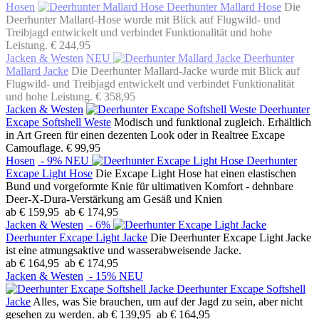
Hosen
Deerhunter Mallard Hose
Die
Deerhunter Mallard-Hose wurde mit Blick auf Flugwild- und
Treibjagd entwickelt und verbindet Funktionalität und hohe
Leistung.
€ 244,95
Jacken & Westen
NEU
Deerhunter
Mallard Jacke
Die Deerhunter Mallard-Jacke wurde mit Blick auf
Flugwild- und Treibjagd entwickelt und verbindet Funktionalität
und hohe Leistung.
€ 358,95
Jacken & Westen
Deerhunter
Excape Softshell Weste
Modisch und funktional zugleich. Erhältlich
in Art Green für einen dezenten Look oder in Realtree Excape
Camouflage.
€ 99,95
Hosen
- 9%
NEU
Deerhunter
Excape Light Hose
Die Excape Light Hose hat einen elastischen
Bund und vorgeformte Knie für ultimativen Komfort - dehnbare
Deer-X-Dura-Verstärkung am Gesäß und Knien
ab € 159,95
ab € 174,95
Jacken & Westen
- 6%
Deerhunter Excape Light Jacke
Die Deerhunter Excape Light Jacke
ist eine atmungsaktive und wasserabweisende Jacke.
ab € 164,95
ab € 174,95
Jacken & Westen
- 15%
NEU
Deerhunter Excape Softshell
Jacke
Alles, was Sie brauchen, um auf der Jagd zu sein, aber nicht
gesehen zu werden.
ab € 139,95
ab € 164,95