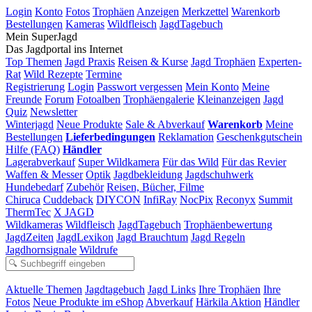
Login
Konto
Fotos
Trophäen
Anzeigen
Merkzettel
Warenkorb
Bestellungen
Kameras
Wildfleisch
JagdTagebuch
Mein SuperJagd
Das Jagdportal ins Internet
Top Themen
Jagd Praxis
Reisen & Kurse
Jagd Trophäen
Experten-
Rat
Wild Rezepte
Termine
Registrierung
Login
Passwort vergessen
Mein Konto
Meine
Freunde
Forum
Fotoalben
Trophäengalerie
Kleinanzeigen
Jagd
Quiz
Newsletter
Winterjagd
Neue Produkte
Sale & Abverkauf
Warenkorb
Meine
Bestellungen
Lieferbedingungen
Reklamation
Geschenkgutschein
Hilfe (FAQ)
Händler
Lagerabverkauf
Super Wildkamera
Für das Wild
Für das Revier
Waffen & Messer
Optik
Jagdbekleidung
Jagdschuhwerk
Hundebedarf
Zubehör
Reisen, Bücher, Filme
Chiruca
Cuddeback
DIYCON
InfiRay
NocPix
Reconyx
Summit
ThermTec
X JAGD
Wildkameras
Wildfleisch
JagdTagebuch
Trophäenbewertung
JagdZeiten
JagdLexikon
Jagd Brauchtum
Jagd Regeln
Jagdhornsignale
Wildrufe
Aktuelle Themen
Jagdtagebuch
Jagd Links
Ihre Trophäen
Ihre
Fotos
Neue Produkte im eShop
Abverkauf
Härkila Aktion
Händler