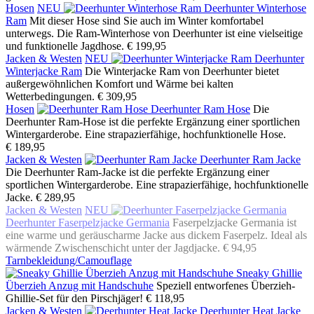
Hosen
NEU
Deerhunter Winterhose
Ram
Mit dieser Hose sind Sie auch im Winter komfortabel
unterwegs. Die Ram-Winterhose von Deerhunter ist eine vielseitige
und funktionelle Jagdhose.
€ 199,95
Jacken & Westen
NEU
Deerhunter
Winterjacke Ram
Die Winterjacke Ram von Deerhunter bietet
außergewöhnlichen Komfort und Wärme bei kalten
Wetterbedingungen.
€ 309,95
Hosen
Deerhunter Ram Hose
Die
Deerhunter Ram-Hose ist die perfekte Ergänzung einer sportlichen
Wintergarderobe. Eine strapazierfähige, hochfunktionelle Hose.
€ 189,95
Jacken & Westen
Deerhunter Ram Jacke
Die Deerhunter Ram-Jacke ist die perfekte Ergänzung einer
sportlichen Wintergarderobe. Eine strapazierfähige, hochfunktionelle
Jacke.
€ 289,95
Jacken & Westen
NEU
Deerhunter Faserpelzjacke Germania
Faserpelzjacke Germania ist
eine warme und geräuscharme Jacke aus dickem Faserpelz. Ideal als
wärmende Zwischenschicht unter der Jagdjacke.
€ 94,95
Tarnbekleidung/Camouflage
Sneaky Ghillie
Überzieh Anzug mit Handschuhe
Speziell entworfenes Überzieh-
Ghillie-Set für den Pirschjäger!
€ 118,95
Jacken & Westen
Deerhunter Heat Jacke