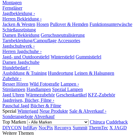
Montagen
Ferngläser
Jagdbekleidung ›
Herren Bekleidung ›
Jacken & Westen
Hosen
Pullover & Hemden
Funktionsunterwäsche
Schießausrüstung
Damen Bekleidung
Geruchsneutralisierung
Tarnbekleidung/Camouflage
Accessories
Jagdschuhwerk ›
Herren Jagdschuhe ›
Jagd- und Outdoorstiefel
Winterstiefel
Gummistiefel
Damen Jagdschuhe
Hundebedarf ›
Ausbildung & Training
Hundeortung
Leinen & Halsungen
Zubehör ›
Besser Hören
Wild Fotografie
Lampen ›
Stirnlampen
Handlampen
Spezial Lampen
Jagd Uhren
Wärmezubehör
Geschenkartikel
KFZ-Zubehör
Jagdreisen, Bücher, Filme ›
Pauschal Jagd
Bücher & Filme
Spezial
Winterjagd
Neue Produkte
Sale & Abverkauf ›
Sonderangebote
Abverkauf
Top Marken
Chiruca
Cuddeback
DIYCON
InfiRay
NocPix
Reconyx
Summit
ThermTec
X JAGD
Weitere Themen