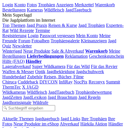
Login
Konto
Fotos
Trophäen
Anzeigen
Merkzettel
Warenkorb
Bestellungen
Kameras
Wildfleisch
JagdTagebuch
Mein SuperJagd
Die Jagdplattform im Internet
Top Themen
Jagd Praxis
Reisen & Kurse
Jagd Trophäen
Experten-
Rat
Wild Rezepte
Termine
Registrierung
Login
Passwort vergessen
Mein Konto
Meine
Freunde
Forum
Fotoalben
Trophäengalerie
Kleinanzeigen
Jagd
Quiz
Newsletter
Winterjagd
Neue Produkte
Sale & Abverkauf
Warenkorb
Meine
Bestellungen
Lieferbedingungen
Reklamation
Geschenkgutschein
Hilfe (FAQ)
Händler
Lagerabverkauf
Super Wildkamera
Für das Wild
Für das Revier
Waffen & Messer
Optik
Jagdbekleidung
Jagdschuhwerk
Hundebedarf
Zubehör
Reisen, Bücher, Filme
Chiruca
Cuddeback
DIYCON
InfiRay
NocPix
Reconyx
Summit
ThermTec
X JAGD
Wildkameras
Wildfleisch
JagdTagebuch
Trophäenbewertung
JagdZeiten
JagdLexikon
Jagd Brauchtum
Jagd Regeln
Jagdhornsignale
Wildrufe
Aktuelle Themen
Jagdtagebuch
Jagd Links
Ihre Trophäen
Ihre
Fotos
Neue Produkte im eShop
Abverkauf
Härkila Aktion
Händler