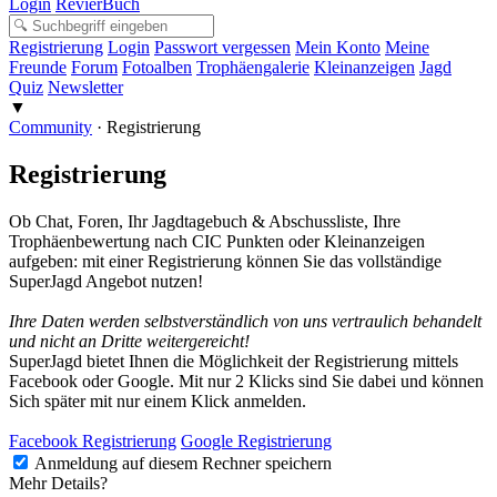
Login
RevierBuch
Registrierung
Login
Passwort vergessen
Mein Konto
Meine
Freunde
Forum
Fotoalben
Trophäengalerie
Kleinanzeigen
Jagd
Quiz
Newsletter
▼
Community
·
Registrierung
Registrierung
Ob Chat, Foren, Ihr Jagdtagebuch & Abschussliste, Ihre
Trophäenbewertung nach CIC Punkten oder Kleinanzeigen
aufgeben: mit einer Registrierung können Sie das vollständige
SuperJagd Angebot nutzen!
Ihre Daten werden selbstverständlich von uns vertraulich behandelt
und nicht an Dritte weitergereicht!
SuperJagd bietet Ihnen die Möglichkeit der Registrierung mittels
Facebook oder Google. Mit nur 2 Klicks sind Sie dabei und können
Sich später mit nur einem Klick anmelden.
Facebook Registrierung
Google Registrierung
Anmeldung auf diesem Rechner speichern
Mehr Details?