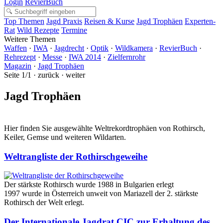
Login
RevierBuch
Top Themen
Jagd Praxis
Reisen & Kurse
Jagd Trophäen
Experten-
Rat
Wild Rezepte
Termine
Weitere Themen
Waffen
·
IWA
·
Jagdrecht
·
Optik
·
Wildkamera
·
RevierBuch
·
Rehrezept
·
Messe
·
IWA 2014
·
Zielfernrohr
Magazin
·
Jagd Trophäen
Seite 1/1 · zurück · weiter
Jagd Trophäen
Hier finden Sie ausgewählte Weltrekordtrophäen von Rothirsch,
Keiler, Gemse und weiteren Wildarten.
Weltrangliste der Rothirschgeweihe
Der stärkste Rothirsch wurde 1988 in Bulgarien erlegt
1997 wurde in Österreich unweit von Mariazell der 2. stärkste
Rothirsch der Welt erlegt.
Der Internationale Jagdrat CIC zur Erhaltung des