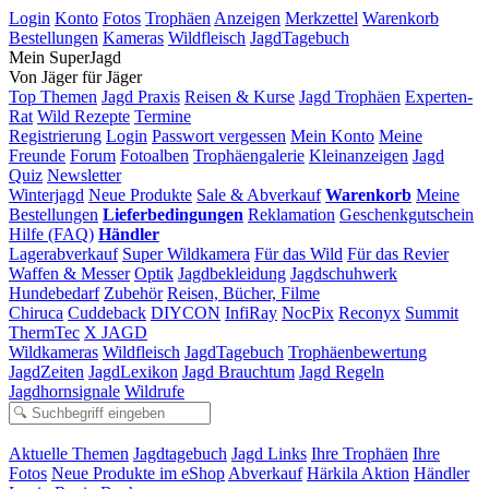
Login
Konto
Fotos
Trophäen
Anzeigen
Merkzettel
Warenkorb
Bestellungen
Kameras
Wildfleisch
JagdTagebuch
Mein SuperJagd
Von Jäger für Jäger
Top Themen
Jagd Praxis
Reisen & Kurse
Jagd Trophäen
Experten-
Rat
Wild Rezepte
Termine
Registrierung
Login
Passwort vergessen
Mein Konto
Meine
Freunde
Forum
Fotoalben
Trophäengalerie
Kleinanzeigen
Jagd
Quiz
Newsletter
Winterjagd
Neue Produkte
Sale & Abverkauf
Warenkorb
Meine
Bestellungen
Lieferbedingungen
Reklamation
Geschenkgutschein
Hilfe (FAQ)
Händler
Lagerabverkauf
Super Wildkamera
Für das Wild
Für das Revier
Waffen & Messer
Optik
Jagdbekleidung
Jagdschuhwerk
Hundebedarf
Zubehör
Reisen, Bücher, Filme
Chiruca
Cuddeback
DIYCON
InfiRay
NocPix
Reconyx
Summit
ThermTec
X JAGD
Wildkameras
Wildfleisch
JagdTagebuch
Trophäenbewertung
JagdZeiten
JagdLexikon
Jagd Brauchtum
Jagd Regeln
Jagdhornsignale
Wildrufe
Aktuelle Themen
Jagdtagebuch
Jagd Links
Ihre Trophäen
Ihre
Fotos
Neue Produkte im eShop
Abverkauf
Härkila Aktion
Händler