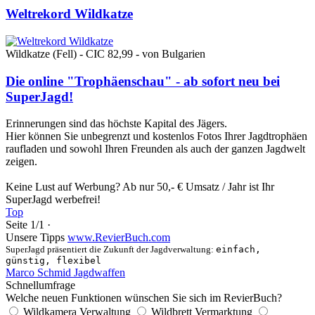
Weltrekord Wildkatze
Wildkatze (Fell) - CIC 82,99 - von Bulgarien
Die online "Trophäenschau" - ab sofort neu bei
SuperJagd!
Erinnerungen sind das höchste Kapital des Jägers.
Hier können Sie unbegrenzt und kostenlos Fotos Ihrer Jagdtrophäen
raufladen und sowohl Ihren Freunden als auch der ganzen Jagdwelt
zeigen.
Keine Lust auf Werbung? Ab nur 50,- € Umsatz / Jahr ist Ihr
SuperJagd werbefrei!
Top
Seite 1/1 ·
Unsere Tipps
www.RevierBuch.com
SuperJagd präsentiert die Zukunft der Jagdverwaltung:
einfach,
günstig, flexibel
Marco Schmid Jagdwaffen
Schnellumfrage
Welche neuen Funktionen wünschen Sie sich im RevierBuch?
Wildkamera Verwaltung
Wildbrett Vermarktung