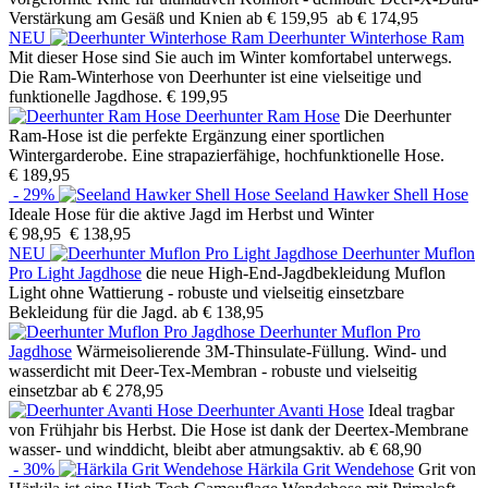
Verstärkung am Gesäß und Knien
ab € 159,95
ab € 174,95
NEU
Deerhunter Winterhose Ram
Mit dieser Hose sind Sie auch im Winter komfortabel unterwegs.
Die Ram-Winterhose von Deerhunter ist eine vielseitige und
funktionelle Jagdhose.
€ 199,95
Deerhunter Ram Hose
Die Deerhunter
Ram-Hose ist die perfekte Ergänzung einer sportlichen
Wintergarderobe. Eine strapazierfähige, hochfunktionelle Hose.
€ 189,95
- 29%
Seeland Hawker Shell Hose
Ideale Hose für die aktive Jagd im Herbst und Winter
€ 98,95
€ 138,95
NEU
Deerhunter Muflon
Pro Light Jagdhose
die neue High-End-Jagdbekleidung Muflon
Light ohne Wattierung - robuste und vielseitig einsetzbare
Bekleidung für die Jagd.
ab € 138,95
Deerhunter Muflon Pro
Jagdhose
Wärmeisolierende 3M-Thinsulate-Füllung. Wind- und
wasserdicht mit Deer-Tex-Membran - robuste und vielseitig
einsetzbar
ab € 278,95
Deerhunter Avanti Hose
Ideal tragbar
von Frühjahr bis Herbst. Die Hose ist dank der Deertex-Membrane
wasser- und winddicht, bleibt aber atmungsaktiv.
ab € 68,90
- 30%
Härkila Grit Wendehose
Grit von