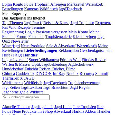
Login
Konto
Fotos
Trophäen
Anzeigen
Merkzettel
Warenkorb
Bestellungen
Kameras
Wildfleisch
JagdTagebuch
Mein SuperJagd
Das Jagdportal ins Internet
Top Themen
Jagd Praxis
Reisen & Kurse
Jagd Trophäen
Experten-
Rat
Wild Rezepte
Termine
Registrierung
Login
Passwort vergessen
Mein Konto
Meine
Freunde
Forum
Fotoalben
Trophäengalerie
Kleinanzeigen
Jagd
Quiz
Newsletter
Winterjagd
Neue Produkte
Sale & Abverkauf
Warenkorb
Meine
Bestellungen
Lieferbedingungen
Reklamation
Geschenkgutschein
Hilfe (FAQ)
Händler
Lagerabverkauf
Super Wildkamera
Für das Wild
Für das Revier
Waffen & Messer
Optik
Jagdbekleidung
Jagdschuhwerk
Hundebedarf
Zubehör
Reisen, Bücher, Filme
Chiruca
Cuddeback
DIYCON
InfiRay
NocPix
Reconyx
Summit
ThermTec
X JAGD
Wildkameras
Wildfleisch
JagdTagebuch
Trophäenbewertung
JagdZeiten
JagdLexikon
Jagd Brauchtum
Jagd Regeln
Jagdhornsignale
Wildrufe
Aktuelle Themen
Jagdtagebuch
Jagd Links
Ihre Trophäen
Ihre
Fotos
Neue Produkte im eShop
Abverkauf
Härkila Aktion
Händler