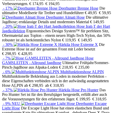
Verbesserungen.
€ 174,95
€ 194,95
- 17%
Deerhunter Brenne Hose
Die
ultimative Modellserie für Treiber und Hundeführer
€ 49,95
€ 59,95
Deerhunter Almati Hose
Die ultimative
Jagdhose; erstklassige Details und modernstes Material
€ 149,95
- 20%
Hose Irati-T der Hart
Jagdkollektion
Ergonomisches Design System™ für perfekten Sitz,
Obermaterial aus Toplon – einem neuen High-Tech Nylon, das 50%
robuster ist als herkömmliches Nylon
€ 119,95
€ 149,95
- 30%
Härkila Hose Extreme X
Die
Extreme Hose ist auf der gesamten Front mit Leder besetzt
€ 298,95
€ 428,95
- 7%
Hose
GAMSLEITEN - Allround Jagdhose
Ultimative Frühjahr/Sommer-
Pirsch-Jagdhose aus Alpaka-Loden
€ 218,95
€ 235,00
- 6%
Multifunktionshose ALPIN
Multifunktionelle Bekleidung aus Loden in moderner Perfektion -
diese Eigenschaften verbinden sich in der aufwändig ausgestatteten
Hose ALPIN
ab € 298,95
ab € 318,95
- 37%
Härkila Hose Pro Hunter
Das
Pro Hunter Set ist für den Berufsjäger hergestellt, erfüllt aber auch
die Voraussetzungen für den erfahrenen Jäger.
€ 199,95
€ 318,95
- 9%
NEU
Deerhunter Excape
Light Hose
Die Excape Light Hose hat einen elastischen Bund und
vorgeformte Knie für ultimativen Komfort - dehnbare Deer-X-Dura-