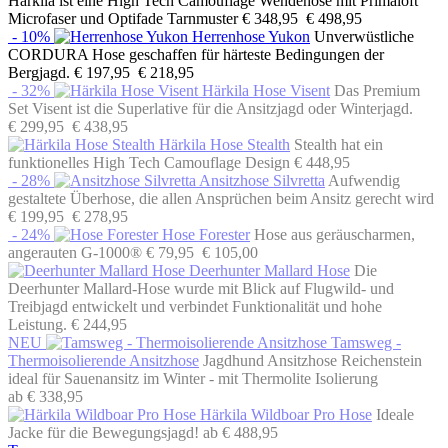
Härkila ist eine High Tech Camouflage Wendehose mit Primaloft
Microfaser und Optifade Tarnmuster
€ 348,95
€ 498,95
- 10%
Herrenhose Yukon
Unverwüstliche
CORDURA Hose geschaffen für härteste Bedingungen der
Bergjagd.
€ 197,95
€ 218,95
- 32%
Härkila Hose Visent
Das Premium
Set Visent ist die Superlative für die Ansitzjagd oder Winterjagd.
€ 299,95
€ 438,95
Härkila Hose Stealth
Stealth hat ein
funktionelles High Tech Camouflage Design
€ 448,95
- 28%
Ansitzhose Silvretta
Aufwendig
gestaltete Überhose, die allen Ansprüchen beim Ansitz gerecht wird
€ 199,95
€ 278,95
- 24%
Hose Forester
Hose aus geräuscharmen,
angerauten G-1000®
€ 79,95
€ 105,00
Deerhunter Mallard Hose
Die
Deerhunter Mallard-Hose wurde mit Blick auf Flugwild- und
Treibjagd entwickelt und verbindet Funktionalität und hohe
Leistung.
€ 244,95
NEU
Tamsweg -
Thermoisolierende Ansitzhose
Jagdhund Ansitzhose Reichenstein
ideal für Sauenansitz im Winter - mit Thermolite Isolierung
ab € 338,95
Härkila Wildboar Pro Hose
Ideale
Jacke für die Bewegungsjagd!
ab € 488,95