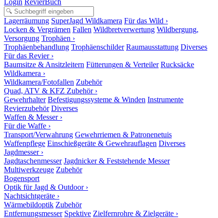
Login
RevierBuch
Lagerräumung
SuperJagd Wildkamera
Für das Wild ›
Locken & Vergrämen
Fallen
Wildbretverwertung
Wildbergung,
Versorgung
Trophäen ›
Trophäenbehandlung
Trophäenschilder
Raumausstattung
Diverses
Für das Revier ›
Baumsitze & Ansitzleitern
Fütterungen & Verteiler
Rucksäcke
Wildkamera ›
Wildkamera/Fotofallen
Zubehör
Quad, ATV & KFZ Zubehör ›
Gewehrhalter
Befestigungssysteme & Winden
Instrumente
Revierzubehör
Diverses
Waffen & Messer ›
Für die Waffe ›
Transport/Verwahrung
Gewehrriemen & Patronenetuis
Waffenpflege
Einschießgeräte & Gewehrauflagen
Diverses
Jagdmesser ›
Jagdtaschenmesser
Jagdnicker & Feststehende Messer
Multiwerkzeuge
Zubehör
Bogensport
Optik für Jagd & Outdoor ›
Nachtsichtgeräte ›
Wärmebildoptik
Zubehör
Entfernungsmesser
Spektive
Zielfernrohre & Zielgeräte ›