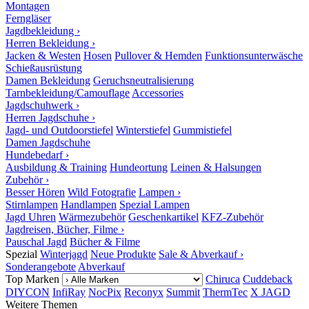
Montagen
Ferngläser
Jagdbekleidung ›
Herren Bekleidung ›
Jacken & Westen
Hosen
Pullover & Hemden
Funktionsunterwäsche
Schießausrüstung
Damen Bekleidung
Geruchsneutralisierung
Tarnbekleidung/Camouflage
Accessories
Jagdschuhwerk ›
Herren Jagdschuhe ›
Jagd- und Outdoorstiefel
Winterstiefel
Gummistiefel
Damen Jagdschuhe
Hundebedarf ›
Ausbildung & Training
Hundeortung
Leinen & Halsungen
Zubehör ›
Besser Hören
Wild Fotografie
Lampen ›
Stirnlampen
Handlampen
Spezial Lampen
Jagd Uhren
Wärmezubehör
Geschenkartikel
KFZ-Zubehör
Jagdreisen, Bücher, Filme ›
Pauschal Jagd
Bücher & Filme
Spezial
Winterjagd
Neue Produkte
Sale & Abverkauf ›
Sonderangebote
Abverkauf
Top Marken
Chiruca
Cuddeback
DIYCON
InfiRay
NocPix
Reconyx
Summit
ThermTec
X JAGD
Weitere Themen