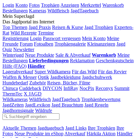
Login
Konto
Fotos
Trophäen
Anzeigen
Merkzettel
Warenkorb
Bestellungen
Kameras
Wildfleisch
JagdTagebuch
Mein SuperJagd
Das Jagdportal ins Internet
Top Themen
Jagd Praxis
Reisen & Kurse
Jagd Trophäen
Experten-
Rat
Wild Rezepte
Termine
Registrierung
Login
Passwort vergessen
Mein Konto
Meine
Freunde
Forum
Fotoalben
Trophäengalerie
Kleinanzeigen
Jagd
Quiz
Newsletter
Winterjagd
Neue Produkte
Sale & Abverkauf
Warenkorb
Meine
Bestellungen
Lieferbedingungen
Reklamation
Geschenkgutschein
Hilfe (FAQ)
Händler
Lagerabverkauf
Super Wildkamera
Für das Wild
Für das Revier
Waffen & Messer
Optik
Jagdbekleidung
Jagdschuhwerk
Hundebedarf
Zubehör
Reisen, Bücher, Filme
Chiruca
Cuddeback
DIYCON
InfiRay
NocPix
Reconyx
Summit
ThermTec
X JAGD
Wildkameras
Wildfleisch
JagdTagebuch
Trophäenbewertung
JagdZeiten
JagdLexikon
Jagd Brauchtum
Jagd Regeln
Jagdhornsignale
Wildrufe
Aktuelle Themen
Jagdtagebuch
Jagd Links
Ihre Trophäen
Ihre
Fotos
Neue Produkte im eShop
Abverkauf
Härkila Aktion
Händler