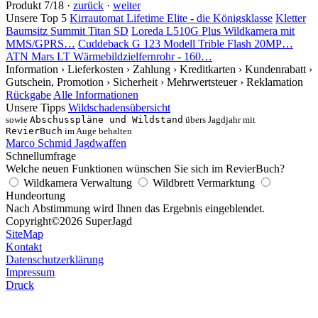
Produkt 7/18 ·
zurück
·
weiter
Unsere Top 5
Kirrautomat Lifetime Elite - die Königsklasse
Kletter
Baumsitz Summit Titan SD
Loreda L510G Plus Wildkamera mit
MMS/GPRS…
Cuddeback G 123 Modell Trible Flash 20MP…
ATN Mars LT Wärmebildzielfernrohr - 160…
Information
› Lieferkosten
› Zahlung
› Kreditkarten
› Kundenrabatt
›
Gutschein, Promotion
› Sicherheit
› Mehrwertsteuer
› Reklamation
Rückgabe
Alle Informationen
Unsere Tipps
Wildschadensübersicht
sowie
Abschusspläne und Wildstand
übers Jagdjahr mit
RevierBuch
im Auge behalten
Marco Schmid Jagdwaffen
Schnellumfrage
Welche neuen Funktionen wünschen Sie sich im RevierBuch?
Wildkamera Verwaltung
Wildbrett Vermarktung
Hundeortung
Nach Abstimmung wird Ihnen das Ergebnis eingeblendet.
Copyright
©2026 SuperJagd
SiteMap
Kontakt
Datenschutzerklärung
Impressum
Druck