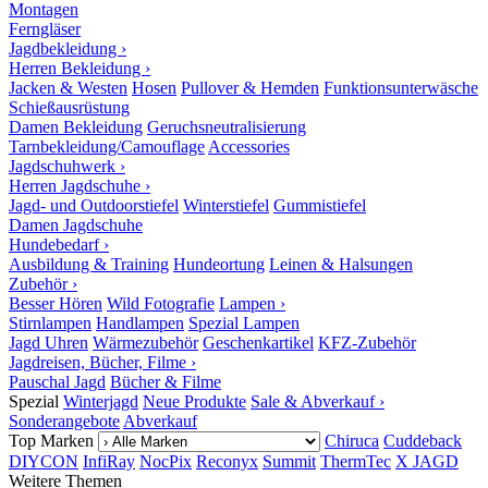
Montagen
Ferngläser
Jagdbekleidung ›
Herren Bekleidung ›
Jacken & Westen
Hosen
Pullover & Hemden
Funktionsunterwäsche
Schießausrüstung
Damen Bekleidung
Geruchsneutralisierung
Tarnbekleidung/Camouflage
Accessories
Jagdschuhwerk ›
Herren Jagdschuhe ›
Jagd- und Outdoorstiefel
Winterstiefel
Gummistiefel
Damen Jagdschuhe
Hundebedarf ›
Ausbildung & Training
Hundeortung
Leinen & Halsungen
Zubehör ›
Besser Hören
Wild Fotografie
Lampen ›
Stirnlampen
Handlampen
Spezial Lampen
Jagd Uhren
Wärmezubehör
Geschenkartikel
KFZ-Zubehör
Jagdreisen, Bücher, Filme ›
Pauschal Jagd
Bücher & Filme
Spezial
Winterjagd
Neue Produkte
Sale & Abverkauf ›
Sonderangebote
Abverkauf
Top Marken
Chiruca
Cuddeback
DIYCON
InfiRay
NocPix
Reconyx
Summit
ThermTec
X JAGD
Weitere Themen