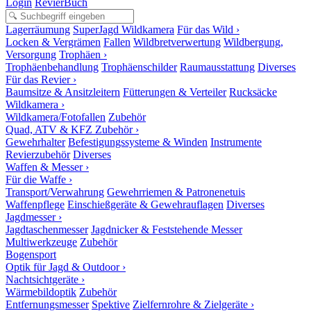
Login
RevierBuch
Lagerräumung
SuperJagd Wildkamera
Für das Wild ›
Locken & Vergrämen
Fallen
Wildbretverwertung
Wildbergung,
Versorgung
Trophäen ›
Trophäenbehandlung
Trophäenschilder
Raumausstattung
Diverses
Für das Revier ›
Baumsitze & Ansitzleitern
Fütterungen & Verteiler
Rucksäcke
Wildkamera ›
Wildkamera/Fotofallen
Zubehör
Quad, ATV & KFZ Zubehör ›
Gewehrhalter
Befestigungssysteme & Winden
Instrumente
Revierzubehör
Diverses
Waffen & Messer ›
Für die Waffe ›
Transport/Verwahrung
Gewehrriemen & Patronenetuis
Waffenpflege
Einschießgeräte & Gewehrauflagen
Diverses
Jagdmesser ›
Jagdtaschenmesser
Jagdnicker & Feststehende Messer
Multiwerkzeuge
Zubehör
Bogensport
Optik für Jagd & Outdoor ›
Nachtsichtgeräte ›
Wärmebildoptik
Zubehör
Entfernungsmesser
Spektive
Zielfernrohre & Zielgeräte ›