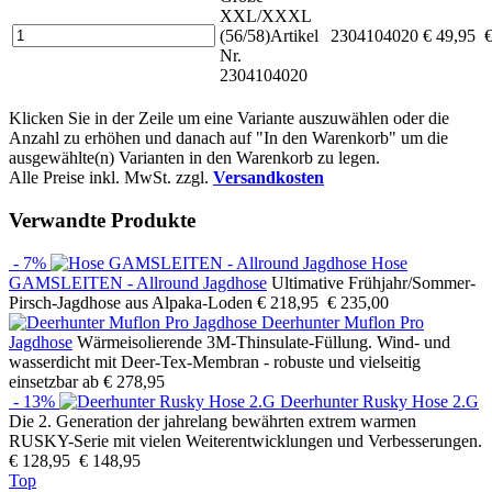
XXL/XXXL
(56/58)
Artikel
2304104020
€ 49,95
€
Nr.
2304104020
Klicken Sie in der Zeile um eine Variante auszuwählen oder die
Anzahl zu erhöhen und danach auf "In den Warenkorb" um die
ausgewählte(n) Varianten in den Warenkorb zu legen.
Alle Preise inkl. MwSt. zzgl.
Versandkosten
Verwandte Produkte
- 7%
Hose
GAMSLEITEN - Allround Jagdhose
Ultimative Frühjahr/Sommer-
Pirsch-Jagdhose aus Alpaka-Loden
€ 218,95
€ 235,00
Deerhunter Muflon Pro
Jagdhose
Wärmeisolierende 3M-Thinsulate-Füllung. Wind- und
wasserdicht mit Deer-Tex-Membran - robuste und vielseitig
einsetzbar
ab € 278,95
- 13%
Deerhunter Rusky Hose 2.G
Die 2. Generation der jahrelang bewährten extrem warmen
RUSKY-Serie mit vielen Weiterentwicklungen und Verbesserungen.
€ 128,95
€ 148,95
Top