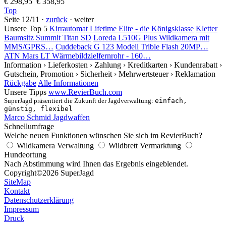
€ 298,95
€ 358,95
Top
Seite 12/11 ·
zurück
· weiter
Unsere Top 5
Kirrautomat Lifetime Elite - die Königsklasse
Kletter
Baumsitz Summit Titan SD
Loreda L510G Plus Wildkamera mit
MMS/GPRS…
Cuddeback G 123 Modell Trible Flash 20MP…
ATN Mars LT Wärmebildzielfernrohr - 160…
Information
› Lieferkosten
› Zahlung
› Kreditkarten
› Kundenrabatt
›
Gutschein, Promotion
› Sicherheit
› Mehrwertsteuer
› Reklamation
Rückgabe
Alle Informationen
Unsere Tipps
www.RevierBuch.com
SuperJagd präsentiert die Zukunft der Jagdverwaltung:
einfach,
günstig, flexibel
Marco Schmid Jagdwaffen
Schnellumfrage
Welche neuen Funktionen wünschen Sie sich im RevierBuch?
Wildkamera Verwaltung
Wildbrett Vermarktung
Hundeortung
Nach Abstimmung wird Ihnen das Ergebnis eingeblendet.
Copyright
©2026 SuperJagd
SiteMap
Kontakt
Datenschutzerklärung
Impressum
Druck