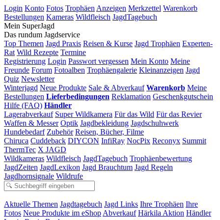
Login
Konto
Fotos
Trophäen
Anzeigen
Merkzettel
Warenkorb
Bestellungen
Kameras
Wildfleisch
JagdTagebuch
Mein SuperJagd
Das rundum Jagdservice
Top Themen
Jagd Praxis
Reisen & Kurse
Jagd Trophäen
Experten-
Rat
Wild Rezepte
Termine
Registrierung
Login
Passwort vergessen
Mein Konto
Meine
Freunde
Forum
Fotoalben
Trophäengalerie
Kleinanzeigen
Jagd
Quiz
Newsletter
Winterjagd
Neue Produkte
Sale & Abverkauf
Warenkorb
Meine
Bestellungen
Lieferbedingungen
Reklamation
Geschenkgutschein
Hilfe (FAQ)
Händler
Lagerabverkauf
Super Wildkamera
Für das Wild
Für das Revier
Waffen & Messer
Optik
Jagdbekleidung
Jagdschuhwerk
Hundebedarf
Zubehör
Reisen, Bücher, Filme
Chiruca
Cuddeback
DIYCON
InfiRay
NocPix
Reconyx
Summit
ThermTec
X JAGD
Wildkameras
Wildfleisch
JagdTagebuch
Trophäenbewertung
JagdZeiten
JagdLexikon
Jagd Brauchtum
Jagd Regeln
Jagdhornsignale
Wildrufe
Aktuelle Themen
Jagdtagebuch
Jagd Links
Ihre Trophäen
Ihre
Fotos
Neue Produkte im eShop
Abverkauf
Härkila Aktion
Händler