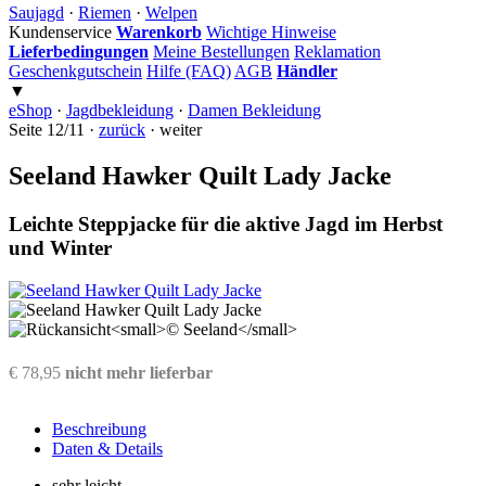
Saujagd
·
Riemen
·
Welpen
Kundenservice
Warenkorb
Wichtige Hinweise
Lieferbedingungen
Meine Bestellungen
Reklamation
Geschenkgutschein
Hilfe (FAQ)
AGB
Händler
▼
eShop
·
Jagdbekleidung
·
Damen Bekleidung
Seite 12/11 ·
zurück
· weiter
Seeland Hawker Quilt Lady Jacke
Leichte Steppjacke für die aktive Jagd im Herbst
und Winter
€ 78,95
nicht mehr lieferbar
Beschreibung
Daten
& Details
sehr leicht