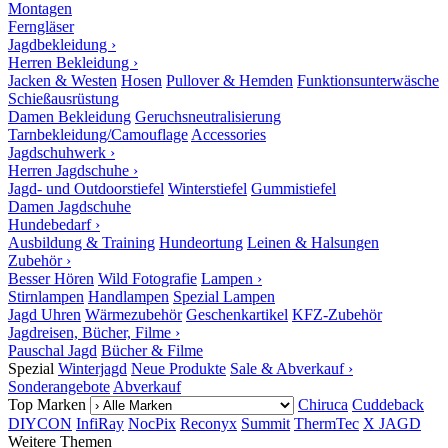
Montagen
Ferngläser
Jagdbekleidung ›
Herren Bekleidung ›
Jacken & Westen
Hosen
Pullover & Hemden
Funktionsunterwäsche
Schießausrüstung
Damen Bekleidung
Geruchsneutralisierung
Tarnbekleidung/Camouflage
Accessories
Jagdschuhwerk ›
Herren Jagdschuhe ›
Jagd- und Outdoorstiefel
Winterstiefel
Gummistiefel
Damen Jagdschuhe
Hundebedarf ›
Ausbildung & Training
Hundeortung
Leinen & Halsungen
Zubehör ›
Besser Hören
Wild Fotografie
Lampen ›
Stirnlampen
Handlampen
Spezial Lampen
Jagd Uhren
Wärmezubehör
Geschenkartikel
KFZ-Zubehör
Jagdreisen, Bücher, Filme ›
Pauschal Jagd
Bücher & Filme
Spezial
Winterjagd
Neue Produkte
Sale & Abverkauf ›
Sonderangebote
Abverkauf
Top Marken
Chiruca
Cuddeback
DIYCON
InfiRay
NocPix
Reconyx
Summit
ThermTec
X JAGD
Weitere Themen