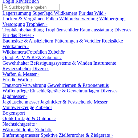
Login
RevierBuch
Lagerräumung
SuperJagd Wildkamera
Für das Wild ›
Locken & Vergrämen
Fallen
Wildbretverwertung
Wildbergung,
Versorgung
Trophäen ›
Trophäenbehandlung
Trophäenschilder
Raumausstattung
Diverses
Für das Revier ›
Baumsitze & Ansitzleitern
Fütterungen & Verteiler
Rucksäcke
Wildkamera ›
Wildkamera/Fotofallen
Zubehör
Quad, ATV & KFZ Zubehör ›
Gewehrhalter
Befestigungssysteme & Winden
Instrumente
Revierzubehör
Diverses
Waffen & Messer ›
Für die Waffe ›
Transport/Verwahrung
Gewehrriemen & Patronenetuis
Waffenpflege
Einschießgeräte & Gewehrauflagen
Diverses
Jagdmesser ›
Jagdtaschenmesser
Jagdnicker & Feststehende Messer
Multiwerkzeuge
Zubehör
Bogensport
Optik für Jagd & Outdoor ›
Nachtsichtgeräte ›
Wärmebildoptik
Zubehör
Entfernungsmesser
Spektive
Zielfernrohre & Zielgeräte ›