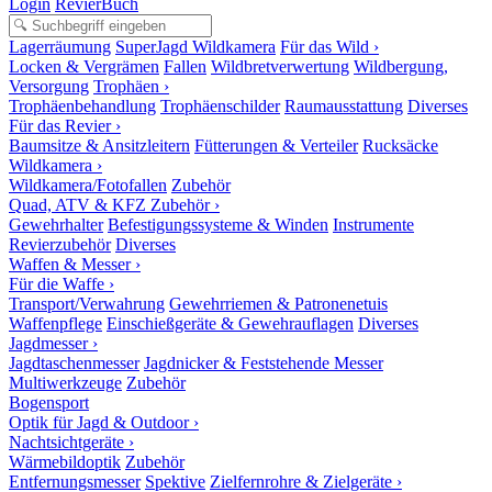
Login
RevierBuch
Lagerräumung
SuperJagd Wildkamera
Für das Wild ›
Locken & Vergrämen
Fallen
Wildbretverwertung
Wildbergung,
Versorgung
Trophäen ›
Trophäenbehandlung
Trophäenschilder
Raumausstattung
Diverses
Für das Revier ›
Baumsitze & Ansitzleitern
Fütterungen & Verteiler
Rucksäcke
Wildkamera ›
Wildkamera/Fotofallen
Zubehör
Quad, ATV & KFZ Zubehör ›
Gewehrhalter
Befestigungssysteme & Winden
Instrumente
Revierzubehör
Diverses
Waffen & Messer ›
Für die Waffe ›
Transport/Verwahrung
Gewehrriemen & Patronenetuis
Waffenpflege
Einschießgeräte & Gewehrauflagen
Diverses
Jagdmesser ›
Jagdtaschenmesser
Jagdnicker & Feststehende Messer
Multiwerkzeuge
Zubehör
Bogensport
Optik für Jagd & Outdoor ›
Nachtsichtgeräte ›
Wärmebildoptik
Zubehör
Entfernungsmesser
Spektive
Zielfernrohre & Zielgeräte ›