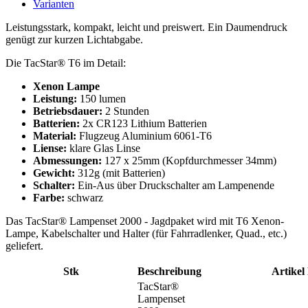
Varianten
Leistungsstark, kompakt, leicht und preiswert. Ein Daumendruck
genügt zur kurzen Lichtabgabe.
Die TacStar® T6 im Detail:
Xenon Lampe
Leistung:
150 lumen
Betriebsdauer:
2 Stunden
Batterien:
2x CR123 Lithium Batterien
Material:
Flugzeug Aluminium 6061-T6
Liense:
klare Glas Linse
Abmessungen:
127 x 25mm (Kopfdurchmesser 34mm)
Gewicht:
312g (mit Batterien)
Schalter:
Ein-Aus über Druckschalter am Lampenende
Farbe:
schwarz
Das TacStar® Lampenset 2000 - Jagdpaket wird mit T6 Xenon-
Lampe, Kabelschalter und Halter (für Fahrradlenker, Quad., etc.)
geliefert.
Stk
Beschreibung
Artikel
TacStar®
Lampenset