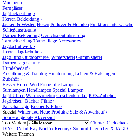
Montagen
Ferngläser
Jagdbekleidung ›
Herren Bekleidung ›
Jacken & Westen
Hosen
Pullover & Hemden
Funktionsunterwäsche
Schießausrüstung
Damen Bekleidung
Geruchsneutralisierung
Tarnbekleidung/Camouflage
Accessories
Jagdschuhwerk ›
Herren Jagdschuhe ›
Jagd- und Outdoorstiefel
Winterstiefel
Gummistiefel
Damen Jagdschuhe
Hundebedarf ›
Ausbildung & Training
Hundeortung
Leinen & Halsungen
Zubehör ›
Besser Hören
Wild Fotografie
Lampen ›
Stirnlampen
Handlampen
Spezial Lampen
Jagd Uhren
Wärmezubehör
Geschenkartikel
KFZ-Zubehör
Jagdreisen, Bücher, Filme ›
Pauschal Jagd
Bücher & Filme
Spezial
Winterjagd
Neue Produkte
Sale & Abverkauf ›
Sonderangebote
Abverkauf
Top Marken
Chiruca
Cuddeback
DIYCON
InfiRay
NocPix
Reconyx
Summit
ThermTec
X JAGD
Weitere Themen