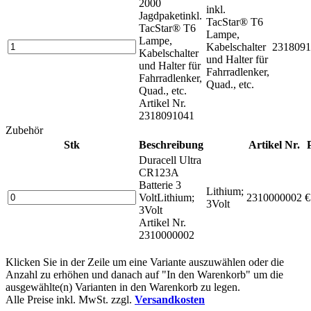
2000
inkl.
Jagdpaket
inkl.
TacStar® T6
TacStar® T6
Lampe,
Lampe,
Kabelschalter
2318091
Kabelschalter
und Halter für
und Halter für
Fahrradlenker,
Fahrradlenker,
Quad., etc.
Quad., etc.
Artikel Nr.
2318091041
Zubehör
Stk
Beschreibung
Artikel Nr.
Duracell Ultra
CR123A
Batterie 3
Lithium;
Volt
Lithium;
2310000002
€
3Volt
3Volt
Artikel Nr.
2310000002
Klicken Sie in der Zeile um eine Variante auszuwählen oder die
Anzahl zu erhöhen und danach auf "In den Warenkorb" um die
ausgewählte(n) Varianten in den Warenkorb zu legen.
Alle Preise inkl. MwSt. zzgl.
Versandkosten