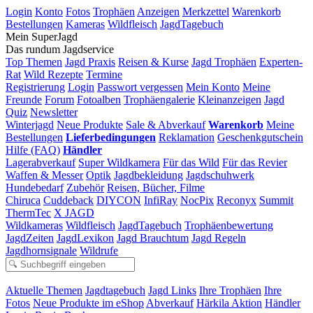
Login
Konto
Fotos
Trophäen
Anzeigen
Merkzettel
Warenkorb
Bestellungen
Kameras
Wildfleisch
JagdTagebuch
Mein SuperJagd
Das rundum Jagdservice
Top Themen
Jagd Praxis
Reisen & Kurse
Jagd Trophäen
Experten-
Rat
Wild Rezepte
Termine
Registrierung
Login
Passwort vergessen
Mein Konto
Meine
Freunde
Forum
Fotoalben
Trophäengalerie
Kleinanzeigen
Jagd
Quiz
Newsletter
Winterjagd
Neue Produkte
Sale & Abverkauf
Warenkorb
Meine
Bestellungen
Lieferbedingungen
Reklamation
Geschenkgutschein
Hilfe (FAQ)
Händler
Lagerabverkauf
Super Wildkamera
Für das Wild
Für das Revier
Waffen & Messer
Optik
Jagdbekleidung
Jagdschuhwerk
Hundebedarf
Zubehör
Reisen, Bücher, Filme
Chiruca
Cuddeback
DIYCON
InfiRay
NocPix
Reconyx
Summit
ThermTec
X JAGD
Wildkameras
Wildfleisch
JagdTagebuch
Trophäenbewertung
JagdZeiten
JagdLexikon
Jagd Brauchtum
Jagd Regeln
Jagdhornsignale
Wildrufe
Aktuelle Themen
Jagdtagebuch
Jagd Links
Ihre Trophäen
Ihre
Fotos
Neue Produkte im eShop
Abverkauf
Härkila Aktion
Händler