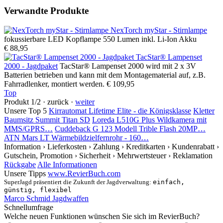
Verwandte Produkte
NexTorch myStar - Stirnlampe
fokussierbare LED Kopflampe 550 Lumen inkl. Li-Ion Akku
€ 88,95
TacStar® Lampenset
2000 - Jagdpaket
TacStar® Lampenset 2000 wird mit 2 x 3V
Batterien betrieben und kann mit dem Montagematerial auf, z.B.
Fahrradlenker, montiert werden.
€ 109,95
Top
Produkt 1/2 · zurück ·
weiter
Unsere Top 5
Kirrautomat Lifetime Elite - die Königsklasse
Kletter
Baumsitz Summit Titan SD
Loreda L510G Plus Wildkamera mit
MMS/GPRS…
Cuddeback G 123 Modell Trible Flash 20MP…
ATN Mars LT Wärmebildzielfernrohr - 160…
Information
› Lieferkosten
› Zahlung
› Kreditkarten
› Kundenrabatt
›
Gutschein, Promotion
› Sicherheit
› Mehrwertsteuer
› Reklamation
Rückgabe
Alle Informationen
Unsere Tipps
www.RevierBuch.com
SuperJagd präsentiert die Zukunft der Jagdverwaltung:
einfach,
günstig, flexibel
Marco Schmid Jagdwaffen
Schnellumfrage
Welche neuen Funktionen wünschen Sie sich im RevierBuch?