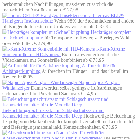
herkömmlichen Nachfüllungen, maskieren zusätzlich die
menschlichen Ausdünstungen.
€ 27,98
ThermaCELL®
Handgerät Insektenschutz
Wehrt 98% der Stechmücken und andere
blutsaugende Insekten im Umkreis von 2 m ab.
€ 32,95
Heckträger komplett
mit Schnellkupplung
für Transporte im Revier, z. B erlegtes Wild
oder Wildfutter.
€ 279,90
i-Kam-Xtreme
Sonnenbrille mit HD-Kamera
Extrem anwenderfreundliche
Videokamera mit Sonnebrille kombiniert
ab € 78,95
Aufbrechhilfe für
Anhängerkupplung
Aufbrechen im Hängen - und das überall im
Revier.
€ 98,95
Napier Apex Airglo -
Windanzeiger
Damit werden selbst geringste Luftströmungen
sichtbar - ideal für Pirsch und Sauansitz
€ 14,95
Beleuchtungsnachrüstsatz mit Schlagschutzsatz und
Kennzeichenhalter für die Modelle Deep
Hochwertige Beleuchtung
13 polig vom Markenhersteller komplett verkabelt mit Leuchtmittel
und Befestigungsmaterial inkl. Kennzeichenhalter.
€ 78,95
Absenkvorrichtung zum Nachrüsten für Wildträger
Die verzinkte