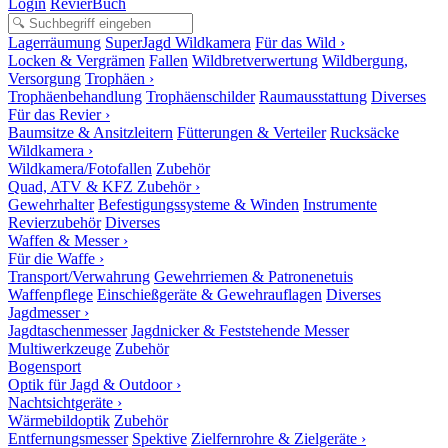
Login
RevierBuch
Lagerräumung
SuperJagd Wildkamera
Für das Wild ›
Locken & Vergrämen
Fallen
Wildbretverwertung
Wildbergung,
Versorgung
Trophäen ›
Trophäenbehandlung
Trophäenschilder
Raumausstattung
Diverses
Für das Revier ›
Baumsitze & Ansitzleitern
Fütterungen & Verteiler
Rucksäcke
Wildkamera ›
Wildkamera/Fotofallen
Zubehör
Quad, ATV & KFZ Zubehör ›
Gewehrhalter
Befestigungssysteme & Winden
Instrumente
Revierzubehör
Diverses
Waffen & Messer ›
Für die Waffe ›
Transport/Verwahrung
Gewehrriemen & Patronenetuis
Waffenpflege
Einschießgeräte & Gewehrauflagen
Diverses
Jagdmesser ›
Jagdtaschenmesser
Jagdnicker & Feststehende Messer
Multiwerkzeuge
Zubehör
Bogensport
Optik für Jagd & Outdoor ›
Nachtsichtgeräte ›
Wärmebildoptik
Zubehör
Entfernungsmesser
Spektive
Zielfernrohre & Zielgeräte ›