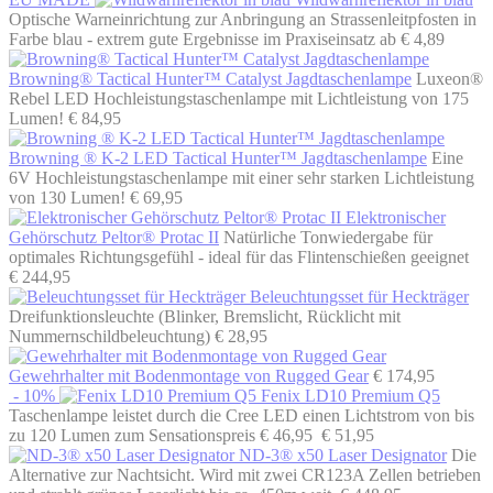
Optische Warneinrichtung zur Anbringung an Strassenleitpfosten in
Farbe blau - extrem gute Ergebnisse im Praxiseinsatz
ab € 4,89
Browning® Tactical Hunter™ Catalyst Jagdtaschenlampe
Luxeon®
Rebel LED Hochleistungstaschenlampe mit Lichtleistung von 175
Lumen!
€ 84,95
Browning ® K-2 LED Tactical Hunter™ Jagdtaschenlampe
Eine
6V Hochleistungstaschenlampe mit einer sehr starken Lichtleistung
von 130 Lumen!
€ 69,95
Elektronischer
Gehörschutz Peltor® Protac II
Natürliche Tonwiedergabe für
optimales Richtungsgefühl - ideal für das Flintenschießen geeignet
€ 244,95
Beleuchtungsset für Heckträger
Dreifunktionsleuchte (Blinker, Bremslicht, Rücklicht mit
Nummernschildbeleuchtung)
€ 28,95
Gewehrhalter mit Bodenmontage von Rugged Gear
€ 174,95
- 10%
Fenix LD10 Premium Q5
Taschenlampe leistet durch die Cree LED einen Lichtstrom von bis
zu 120 Lumen zum Sensationspreis
€ 46,95
€ 51,95
ND-3® x50 Laser Designator
Die
Alternative zur Nachtsicht. Wird mit zwei CR123A Zellen betrieben