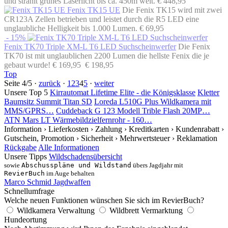
und strahlt grünes Laserlicht bis ca. 450m weit.
€ 448,95
Fenix TK15 UE
Die Fenix TK15 wird mit zwei
CR123A Zellen betrieben und leistet durch die R5 LED eine
unglaubliche Helligkeit bis 1.000 Lumen.
€ 69,95
- 15%
Fenix TK70 Triple XM-L T6 LED Suchscheinwerfer
Die Fenix
TK70 ist mit unglaublichen 2200 Lumen die hellste Fenix die je
gebaut wurde!
€ 169,95
€ 198,95
Top
Seite 4/5 ·
zurück
·
1
2
3
4
5
·
weiter
Unsere Top 5
Kirrautomat Lifetime Elite - die Königsklasse
Kletter
Baumsitz Summit Titan SD
Loreda L510G Plus Wildkamera mit
MMS/GPRS…
Cuddeback G 123 Modell Trible Flash 20MP…
ATN Mars LT Wärmebildzielfernrohr - 160…
Information
› Lieferkosten
› Zahlung
› Kreditkarten
› Kundenrabatt
›
Gutschein, Promotion
› Sicherheit
› Mehrwertsteuer
› Reklamation
Rückgabe
Alle Informationen
Unsere Tipps
Wildschadensübersicht
sowie
Abschusspläne und Wildstand
übers Jagdjahr mit
RevierBuch
im Auge behalten
Marco Schmid Jagdwaffen
Schnellumfrage
Welche neuen Funktionen wünschen Sie sich im RevierBuch?
Wildkamera Verwaltung
Wildbrett Vermarktung
Hundeortung