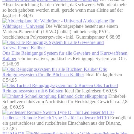
Absenkvorrichtung hat den Vorteil, daß schweres Wild nicht mehr
so hoch gehoben werden muß, gerade wenn man alleine auf der
Jagd ist.
€ 84,95
Abdeckplane für
Wildträger - Universal
Die Wildträgerplane besteht aus einem
Marken-Planenstoff (LKW-Qualität) mit beidseitig PVC-
beschichtetem Polyestergewebe - inkl. Gummispanner
€ 68,95
Otis Elite Reinigungs System für alle Gewehre und Kurzwaffenen
Kaliber
sehr innovatives, praktisches Reinigungs System von Otis
€ 146,95
Otis
Reinigungssystem für alle Büchsen Kaliber
Ideal für Jagdreisen
€ 54,95
Otis Tactical
Reinigungssystem mit 6 Bürsten
Ideal für Jagdreisen
€ 69,95
Einhand-Schnellkupplung
Einhebel-
Schnellverschluß zum Nachrüsten für Heckträger. Gewicht ca. 2,8
kg.
€ 69,95
Ledlenser Remote Switch Type D - für Ledlenser MT10
Ermöglicht
ein geräuschloses und ruckelfreies Einschalten aus der Distanz.
€ 22,85
EU MADE
Wildwarnreflektor in blau