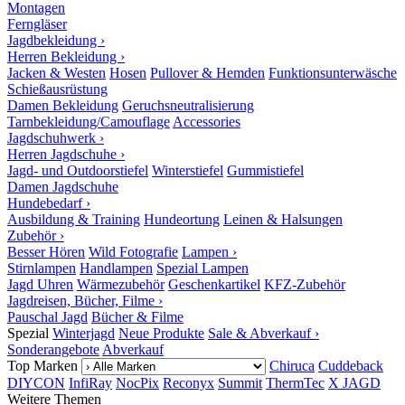
Montagen
Ferngläser
Jagdbekleidung ›
Herren Bekleidung ›
Jacken & Westen
Hosen
Pullover & Hemden
Funktionsunterwäsche
Schießausrüstung
Damen Bekleidung
Geruchsneutralisierung
Tarnbekleidung/Camouflage
Accessories
Jagdschuhwerk ›
Herren Jagdschuhe ›
Jagd- und Outdoorstiefel
Winterstiefel
Gummistiefel
Damen Jagdschuhe
Hundebedarf ›
Ausbildung & Training
Hundeortung
Leinen & Halsungen
Zubehör ›
Besser Hören
Wild Fotografie
Lampen ›
Stirnlampen
Handlampen
Spezial Lampen
Jagd Uhren
Wärmezubehör
Geschenkartikel
KFZ-Zubehör
Jagdreisen, Bücher, Filme ›
Pauschal Jagd
Bücher & Filme
Spezial
Winterjagd
Neue Produkte
Sale & Abverkauf ›
Sonderangebote
Abverkauf
Top Marken
Chiruca
Cuddeback
DIYCON
InfiRay
NocPix
Reconyx
Summit
ThermTec
X JAGD
Weitere Themen