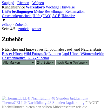
Saujagd
·
Riemen
·
Welpen
Kundenservice
Warenkorb
Wichtige Hinweise
Lieferbedingungen
Meine Bestellungen
Reklamation
Geschenkgutschein
Hilfe (FAQ)
AGB
Händler
▼
eShop
·
Zubehör
Seite 4/5 ·
zurück
·
weiter
Zubehör
Nützliches und Innovatives für optimales Jagd- und Naturerlebnis.
Besser Hören
Wild Fotografie
Lampen
Jagd Uhren
Wärmezubehör
Geschenkartikel
KFZ-Zubehör
ThermaCELL® Nachfüllung 48 Stunden Jagdtarnung
"JAGD"
Nachfüllungen bieten den selben Mückenschutz wie die