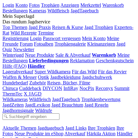
Login
Konto
Fotos
Trophäen
Anzeigen
Merkzettel
Warenkorb
Bestellungen
Kameras
Wildfleisch
JagdTagebuch
Mein SuperJagd
Das rundum Jagdservice
Top Themen
Jagd Praxis
Reisen & Kurse
Jagd Trophäen
Experten-
Rat
Wild Rezepte
Termine
Registrierung
Login
Passwort vergessen
Mein Konto
Meine
Freunde
Forum
Fotoalben
Trophäengalerie
Kleinanzeigen
Jagd
Quiz
Newsletter
Winterjagd
Neue Produkte
Sale & Abverkauf
Warenkorb
Meine
Bestellungen
Lieferbedingungen
Reklamation
Geschenkgutschein
Hilfe (FAQ)
Händler
Lagerabverkauf
Super Wildkamera
Für das Wild
Für das Revier
Waffen & Messer
Optik
Jagdbekleidung
Jagdschuhwerk
Hundebedarf
Zubehör
Reisen, Bücher, Filme
Chiruca
Cuddeback
DIYCON
InfiRay
NocPix
Reconyx
Summit
ThermTec
X JAGD
Wildkameras
Wildfleisch
JagdTagebuch
Trophäenbewertung
JagdZeiten
JagdLexikon
Jagd Brauchtum
Jagd Regeln
Jagdhornsignale
Wildrufe
Aktuelle Themen
Jagdtagebuch
Jagd Links
Ihre Trophäen
Ihre
Fotos
Neue Produkte im eShop
Abverkauf
Härkila Aktion
Händler