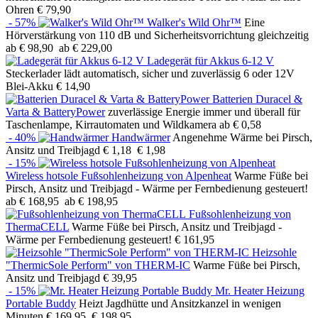
Ohren
€ 79,90
- 57%
Walker's Wild Ohr™
Eine
Hörverstärkung von 110 dB und Sicherheitsvorrichtung gleichzeitig
ab € 98,90
ab € 229,00
Ladegerät für Akkus 6-12 V
Steckerlader lädt automatisch, sicher und zuverlässig 6 oder 12V
Blei-Akku
€ 14,90
Batterien Duracel &
Varta & BatteryPower
zuverlässige Energie immer und überall für
Taschenlampe, Kirrautomaten und Wildkamera
ab € 0,58
- 40%
Handwärmer
Angenehme Wärme bei Pirsch,
Ansitz und Treibjagd
€ 1,18
€ 1,98
- 15%
Wireless hotsole Fußsohlenheizung von Alpenheat
Warme Füße bei
Pirsch, Ansitz und Treibjagd - Wärme per Fernbedienung gesteuert!
ab € 168,95
ab € 198,95
Fußsohlenheizung von
ThermaCELL
Warme Füße bei Pirsch, Ansitz und Treibjagd -
Wärme per Fernbedienung gesteuert!
€ 161,95
Heizsohle
"ThermicSole Perform" von THERM-IC
Warme Füße bei Pirsch,
Ansitz und Treibjagd
€ 39,95
- 15%
Mr. Heater Heizung
Portable Buddy
Heizt Jagdhütte und Ansitzkanzel in wenigen
Minuten
€ 169,95
€ 198,95