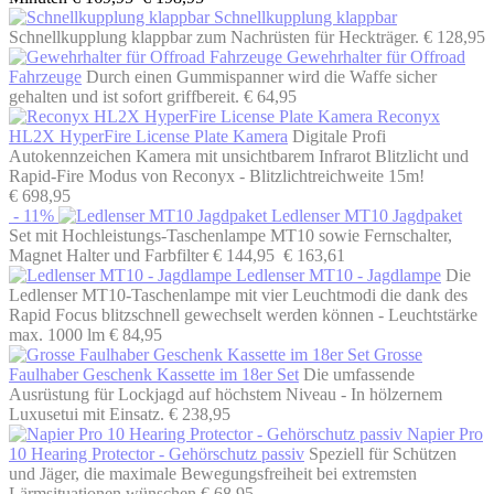
Schnellkupplung klappbar
Schnellkupplung klappbar zum Nachrüsten für Heckträger.
€ 128,95
Gewehrhalter für Offroad
Fahrzeuge
Durch einen Gummispanner wird die Waffe sicher
gehalten und ist sofort griffbereit.
€ 64,95
Reconyx
HL2X HyperFire License Plate Kamera
Digitale Profi
Autokennzeichen Kamera mit unsichtbarem Infrarot Blitzlicht und
Rapid-Fire Modus von Reconyx - Blitzlichtreichweite 15m!
€ 698,95
- 11%
Ledlenser MT10 Jagdpaket
Set mit Hochleistungs-Taschenlampe MT10 sowie Fernschalter,
Magnet Halter und Farbfilter
€ 144,95
€ 163,61
Ledlenser MT10 - Jagdlampe
Die
Ledlenser MT10-Taschenlampe mit vier Leuchtmodi die dank des
Rapid Focus blitzschnell gewechselt werden können - Leuchtstärke
max. 1000 lm
€ 84,95
Grosse
Faulhaber Geschenk Kassette im 18er Set
Die umfassende
Ausrüstung für Lockjagd auf höchstem Niveau - In hölzernem
Luxusetui mit Einsatz.
€ 238,95
Napier Pro
10 Hearing Protector - Gehörschutz passiv
Speziell für Schützen
und Jäger, die maximale Bewegungsfreiheit bei extremsten
Lärmsituationen wünschen
€ 68,95