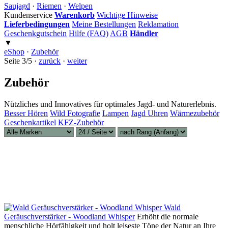
Saujagd
·
Riemen
·
Welpen
Kundenservice
Warenkorb
Wichtige Hinweise
Lieferbedingungen
Meine Bestellungen
Reklamation
Geschenkgutschein
Hilfe (FAQ)
AGB
Händler
▼
eShop
·
Zubehör
Seite 3/5 ·
zurück
·
weiter
Zubehör
Nützliches und Innovatives für optimales Jagd- und Naturerlebnis.
Besser Hören
Wild Fotografie
Lampen
Jagd Uhren
Wärmezubehör
Geschenkartikel
KFZ-Zubehör
Wald
Geräuschverstärker - Woodland Whisper
Erhöht die normale
menschliche Hörfähigkeit und holt leiseste Töne der Natur an Ihre