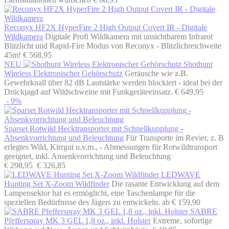
Reconyx HF2X HyperFire 2 High Output Covert IR - Digitale
Wildkamera
Digitale Profi Wildkamera mit unsichtbarem Infrarot
Blitzlicht und Rapid-Fire Modus von Reconyx - Blitzlichreichweite
45m!
€ 568,95
NEU
Shothunt
Wireless Elektronischer Gehörschutz
Geräusche wie z.B.
Gewehrknall über 82 dB Lautstärke werden blockiert - ideal bei der
Drückjagd auf Wildschweine mit Funkgeräteeinsatz.
€ 649,95
- 9%
Sparset Rotwild Hecktransporter mit Schnellkupplung -
Absenkvorrichtung und Beleuchtung
Für Transporte im Revier, z. B
erlegtes Wild, Kirrgut u.v.m., - Abmessungen für Rotwildtransport
geeignet, inkl. Ansenkvorrichtung und Beleuchtung
€ 298,95
€ 326,85
LEDWAVE
Hunting Set X-Zoom Wildfinder
Die rasante Entwicklung auf dem
Lampensektor hat es ermöglicht, eine Taschenlampe für die
speziellen Bedürfnisse des Jägers zu entwickeln.
ab € 159,90
SABRE
Pfefferspray MK 3 GEL 1,8 oz., inkl. Holster
Extreme, sofortige