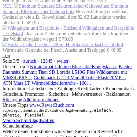
Wirkung auf Nase, Augen und Schleimhäute.
€ 19,95
NEU
Shothunt
Standard Elektronischer Gehörschutz
Hörverstärkung einstellbar;
Geräusche wie z.B. Gewehrknall über 82 dB Lautstärke werden
blockiert.
€ 589,95
Wildgalgen und Bergehilfe
- Edelstahl
Ideal zum Ziehen und zeitnahen Aufbrechen kopfüber -
der Wildbrethygiene wegen!
€ 78,95
Härkila Isolierflasche - 500ml
Wärmende Getränke bei Pirsch, Ansitz und Treibjagd
€ 48,95
Top
Seite 3/5 ·
zurück
·
1
2
3
4
5
·
weiter
Unsere Top 5
Kirrautomat Lifetime Elite - die Königsklasse
Kletter
Baumsitz Summit Titan SD
Loreda L510G Plus Wildkamera mit
MMS/GPRS…
Cuddeback G 123 Modell Trible Flash 20MP…
ATN Mars LT Wärmebildzielfernrohr - 160…
Information
› Lieferkosten
› Zahlung
› Kreditkarten
› Kundenrabatt
›
Gutschein, Promotion
› Sicherheit
› Mehrwertsteuer
› Reklamation
Rückgabe
Alle Informationen
Unsere Tipps
www.RevierBuch.com
SuperJagd präsentiert die Zukunft der Jagdverwaltung:
einfach,
günstig, flexibel
Marco Schmid Jagdwaffen
Schnellumfrage
Welche neuen Funktionen wünschen Sie sich im RevierBuch?