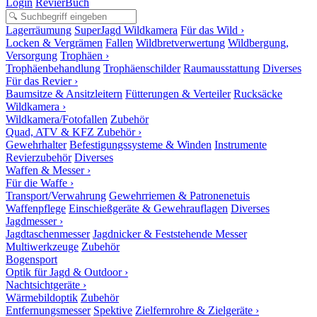
Login
RevierBuch
Lagerräumung
SuperJagd Wildkamera
Für das Wild ›
Locken & Vergrämen
Fallen
Wildbretverwertung
Wildbergung,
Versorgung
Trophäen ›
Trophäenbehandlung
Trophäenschilder
Raumausstattung
Diverses
Für das Revier ›
Baumsitze & Ansitzleitern
Fütterungen & Verteiler
Rucksäcke
Wildkamera ›
Wildkamera/Fotofallen
Zubehör
Quad, ATV & KFZ Zubehör ›
Gewehrhalter
Befestigungssysteme & Winden
Instrumente
Revierzubehör
Diverses
Waffen & Messer ›
Für die Waffe ›
Transport/Verwahrung
Gewehrriemen & Patronenetuis
Waffenpflege
Einschießgeräte & Gewehrauflagen
Diverses
Jagdmesser ›
Jagdtaschenmesser
Jagdnicker & Feststehende Messer
Multiwerkzeuge
Zubehör
Bogensport
Optik für Jagd & Outdoor ›
Nachtsichtgeräte ›
Wärmebildoptik
Zubehör
Entfernungsmesser
Spektive
Zielfernrohre & Zielgeräte ›