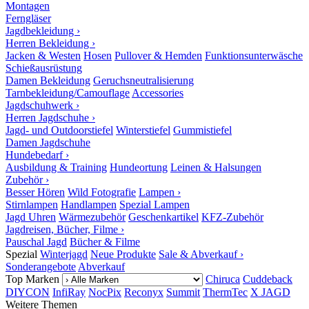
Montagen
Ferngläser
Jagdbekleidung ›
Herren Bekleidung ›
Jacken & Westen
Hosen
Pullover & Hemden
Funktionsunterwäsche
Schießausrüstung
Damen Bekleidung
Geruchsneutralisierung
Tarnbekleidung/Camouflage
Accessories
Jagdschuhwerk ›
Herren Jagdschuhe ›
Jagd- und Outdoorstiefel
Winterstiefel
Gummistiefel
Damen Jagdschuhe
Hundebedarf ›
Ausbildung & Training
Hundeortung
Leinen & Halsungen
Zubehör ›
Besser Hören
Wild Fotografie
Lampen ›
Stirnlampen
Handlampen
Spezial Lampen
Jagd Uhren
Wärmezubehör
Geschenkartikel
KFZ-Zubehör
Jagdreisen, Bücher, Filme ›
Pauschal Jagd
Bücher & Filme
Spezial
Winterjagd
Neue Produkte
Sale & Abverkauf ›
Sonderangebote
Abverkauf
Top Marken
Chiruca
Cuddeback
DIYCON
InfiRay
NocPix
Reconyx
Summit
ThermTec
X JAGD
Weitere Themen