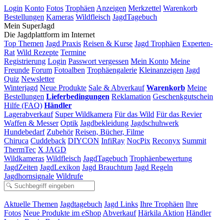
Login
Konto
Fotos
Trophäen
Anzeigen
Merkzettel
Warenkorb
Bestellungen
Kameras
Wildfleisch
JagdTagebuch
Mein SuperJagd
Die Jagdplattform im Internet
Top Themen
Jagd Praxis
Reisen & Kurse
Jagd Trophäen
Experten-
Rat
Wild Rezepte
Termine
Registrierung
Login
Passwort vergessen
Mein Konto
Meine
Freunde
Forum
Fotoalben
Trophäengalerie
Kleinanzeigen
Jagd
Quiz
Newsletter
Winterjagd
Neue Produkte
Sale & Abverkauf
Warenkorb
Meine
Bestellungen
Lieferbedingungen
Reklamation
Geschenkgutschein
Hilfe (FAQ)
Händler
Lagerabverkauf
Super Wildkamera
Für das Wild
Für das Revier
Waffen & Messer
Optik
Jagdbekleidung
Jagdschuhwerk
Hundebedarf
Zubehör
Reisen, Bücher, Filme
Chiruca
Cuddeback
DIYCON
InfiRay
NocPix
Reconyx
Summit
ThermTec
X JAGD
Wildkameras
Wildfleisch
JagdTagebuch
Trophäenbewertung
JagdZeiten
JagdLexikon
Jagd Brauchtum
Jagd Regeln
Jagdhornsignale
Wildrufe
Aktuelle Themen
Jagdtagebuch
Jagd Links
Ihre Trophäen
Ihre
Fotos
Neue Produkte im eShop
Abverkauf
Härkila Aktion
Händler