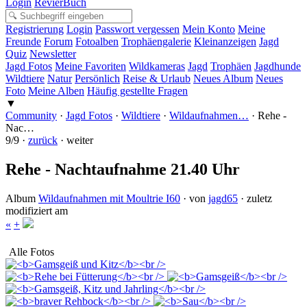
Login
RevierBuch
Registrierung
Login
Passwort vergessen
Mein Konto
Meine
Freunde
Forum
Fotoalben
Trophäengalerie
Kleinanzeigen
Jagd
Quiz
Newsletter
Jagd Fotos
Meine Favoriten
Wildkameras
Jagd
Trophäen
Jagdhunde
Wildtiere
Natur
Persönlich
Reise & Urlaub
Neues Album
Neues
Foto
Meine Alben
Häufig gestellte Fragen
▼
Community
·
Jagd Fotos
·
Wildtiere
·
Wildaufnahmen…
·
Rehe -
Nac…
9/9 ·
zurück
· weiter
Rehe - Nachtaufnahme 21.40 Uhr
Album
Wildaufnahmen mit Moultrie I60
· von
jagd65
· zuletz
modifiziert am
«
+
Alle Fotos