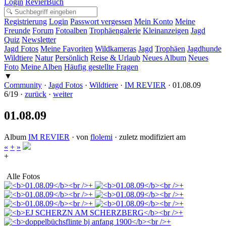
Login
RevierBuch
Registrierung
Login
Passwort vergessen
Mein Konto
Meine
Freunde
Forum
Fotoalben
Trophäengalerie
Kleinanzeigen
Jagd
Quiz
Newsletter
Jagd Fotos
Meine Favoriten
Wildkameras
Jagd
Trophäen
Jagdhunde
Wildtiere
Natur
Persönlich
Reise & Urlaub
Neues Album
Neues
Foto
Meine Alben
Häufig gestellte Fragen
▼
Community
·
Jagd Fotos
·
Wildtiere
·
IM REVIER
·
01.08.09
6/19 ·
zurück
·
weiter
01.08.09
Album
IM REVIER
· von
flolemi
· zuletz modifiziert am
«
+
»
+
Alle Fotos