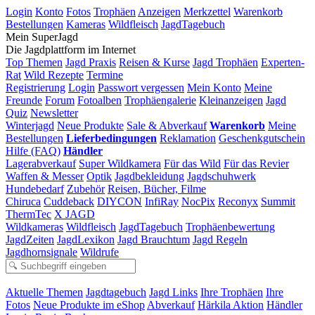
Login
Konto
Fotos
Trophäen
Anzeigen
Merkzettel
Warenkorb
Bestellungen
Kameras
Wildfleisch
JagdTagebuch
Mein SuperJagd
Die Jagdplattform im Internet
Top Themen
Jagd Praxis
Reisen & Kurse
Jagd Trophäen
Experten-
Rat
Wild Rezepte
Termine
Registrierung
Login
Passwort vergessen
Mein Konto
Meine
Freunde
Forum
Fotoalben
Trophäengalerie
Kleinanzeigen
Jagd
Quiz
Newsletter
Winterjagd
Neue Produkte
Sale & Abverkauf
Warenkorb
Meine
Bestellungen
Lieferbedingungen
Reklamation
Geschenkgutschein
Hilfe (FAQ)
Händler
Lagerabverkauf
Super Wildkamera
Für das Wild
Für das Revier
Waffen & Messer
Optik
Jagdbekleidung
Jagdschuhwerk
Hundebedarf
Zubehör
Reisen, Bücher, Filme
Chiruca
Cuddeback
DIYCON
InfiRay
NocPix
Reconyx
Summit
ThermTec
X JAGD
Wildkameras
Wildfleisch
JagdTagebuch
Trophäenbewertung
JagdZeiten
JagdLexikon
Jagd Brauchtum
Jagd Regeln
Jagdhornsignale
Wildrufe
Aktuelle Themen
Jagdtagebuch
Jagd Links
Ihre Trophäen
Ihre
Fotos
Neue Produkte im eShop
Abverkauf
Härkila Aktion
Händler