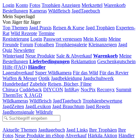
Login
Konto
Fotos
Trophäen
Anzeigen
Merkzettel
Warenkorb
Bestellungen
Kameras
Wildfleisch
JagdTagebuch
Mein SuperJagd
Von Jäger für Jäger
Top Themen
Jagd Praxis
Reisen & Kurse
Jagd Trophäen
Experten-
Rat
Wild Rezepte
Termine
Registrierung
Login
Passwort vergessen
Mein Konto
Meine
Freunde
Forum
Fotoalben
Trophäengalerie
Kleinanzeigen
Jagd
Quiz
Newsletter
Winterjagd
Neue Produkte
Sale & Abverkauf
Warenkorb
Meine
Bestellungen
Lieferbedingungen
Reklamation
Geschenkgutschein
Hilfe (FAQ)
Händler
Lagerabverkauf
Super Wildkamera
Für das Wild
Für das Revier
Waffen & Messer
Optik
Jagdbekleidung
Jagdschuhwerk
Hundebedarf
Zubehör
Reisen, Bücher, Filme
Chiruca
Cuddeback
DIYCON
InfiRay
NocPix
Reconyx
Summit
ThermTec
X JAGD
Wildkameras
Wildfleisch
JagdTagebuch
Trophäenbewertung
JagdZeiten
JagdLexikon
Jagd Brauchtum
Jagd Regeln
Jagdhornsignale
Wildrufe
Aktuelle Themen
Jagdtagebuch
Jagd Links
Ihre Trophäen
Ihre
Fotos
Neue Produkte im eShop
Abverkauf
Härkila Aktion
Händler