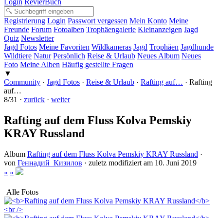
Login
RevierBuch
Registrierung
Login
Passwort vergessen
Mein Konto
Meine
Freunde
Forum
Fotoalben
Trophäengalerie
Kleinanzeigen
Jagd
Quiz
Newsletter
Jagd Fotos
Meine Favoriten
Wildkameras
Jagd
Trophäen
Jagdhunde
Wildtiere
Natur
Persönlich
Reise & Urlaub
Neues Album
Neues
Foto
Meine Alben
Häufig gestellte Fragen
▼
Community
·
Jagd Fotos
·
Reise & Urlaub
·
Rafting auf…
·
Rafting
auf…
8/31 ·
zurück
·
weiter
Rafting auf dem Fluss Kolva Pemskiy
KRAY Russland
Album
Rafting auf dem Fluss Kolva Pemskiy KRAY Russland
·
von
Геннадий_Кизилов
· zuletz modifiziert am 10. Juni 2019
«
»
Alle Fotos