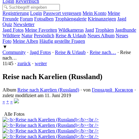
Login
RevierBuch
Registrierung
Login
Passwort vergessen
Mein Konto
Meine
Freunde
Forum
Fotoalben
Trophäengalerie
Kleinanzeigen
Jagd
Quiz
Newsletter
Jagd Fotos
Meine Favoriten
Wildkameras
Jagd
Trophäen
Jagdhunde
Wildtiere
Natur
Persönlich
Reise & Urlaub
Neues Album
Neues
Foto
Meine Alben
Häufig gestellte Fragen
▼
Community
·
Jagd Fotos
·
Reise & Urlaub
·
Reise nach…
·
Reise
nach…
11/45 ·
zurück
·
weiter
Reise nach Karelien (Russland)
Album
Reise nach Karelien (Russland)
· von
Геннадий_Кизилов
·
zuletz modifiziert am 11. Juni 2019
«
+
»
Alle Fotos