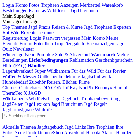
Login
Konto
Fotos
Trophäen
Anzeigen
Merkzettel
Warenkorb
Bestellungen
Kameras
Wildfleisch
JagdTagebuch
Mein SuperJagd
Von Jäger für Jäger
Top Themen
Jagd Praxis
Reisen & Kurse
Jagd Trophäen
Experten-
Rat
Wild Rezepte
Termine
Registrierung
Login
Passwort vergessen
Mein Konto
Meine
Freunde
Forum
Fotoalben
Trophäengalerie
Kleinanzeigen
Jagd
Quiz
Newsletter
Winterjagd
Neue Produkte
Sale & Abverkauf
Warenkorb
Meine
Bestellungen
Lieferbedingungen
Reklamation
Geschenkgutschein
Hilfe (FAQ)
Händler
Lagerabverkauf
Super Wildkamera
Für das Wild
Für das Revier
Waffen & Messer
Optik
Jagdbekleidung
Jagdschuhwerk
Hundebedarf
Zubehör
Reisen, Bücher, Filme
Chiruca
Cuddeback
DIYCON
InfiRay
NocPix
Reconyx
Summit
ThermTec
X JAGD
Wildkameras
Wildfleisch
JagdTagebuch
Trophäenbewertung
JagdZeiten
JagdLexikon
Jagd Brauchtum
Jagd Regeln
Jagdhornsignale
Wildrufe
Aktuelle Themen
Jagdtagebuch
Jagd Links
Ihre Trophäen
Ihre
Fotos
Neue Produkte im eShop
Abverkauf
Härkila Aktion
Händler