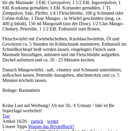
für die Marinade: 3 Eßl. Currypulver, 1 1/2 Eßl. Ingwerpulver, 1
Eßl. Kurkuma gemahlen, 1 Eßl. Koriander gemahlen, 1 Tl.
Zimtpulver, Salz, Pfeffer, 1/4 l Fleischbrühe, 100 g Schmand oder
Créme-fraîche, 1 Dose Mangos - in Würfel geschnitten (insg. ca.
400 g Inhalt), 150 ml Mangosaft (aus der Dose), 1/2 Glas Mango-
Chutney, Petersilie, 1 1/2 Eßl. Erdnussöl zum Braten,
Fleischwürfel mit Zwiebelscheiben, Knoblauchwürfeln, Öl und
Gewürzen ca. 5 Stunden im Kühlschrank marinieren. Erdnussöl im
Schnellkochtopf heiß werden lassen, eingelegtes Fleisch samt
Marinade hinzufügen, anbraten und mit Fleischbrühe aufgießen.
Deckel aufsetzen und ca. 20 - 25 Minuten kochen.
Danach Mangowürfel, -saft, -chutney und Schmand unterrühren,
aufkochen lassen, Petersilie dazugeben, abschmecken und ca. 5
Minuten köcheln lassen.
Beilage: Basmatireis
Keine Lust auf Werbung? Ab nur 50,- € Umsatz / Jahr ist Ihr
SuperJagd werbefrei!
Top
Artikel 16/26 ·
zurück
·
weiter
Unsere Tipps
Warum das RevierBuch?