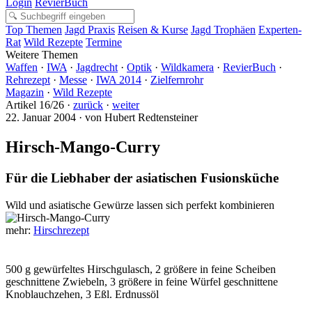
Login
RevierBuch
Top Themen
Jagd Praxis
Reisen & Kurse
Jagd Trophäen
Experten-
Rat
Wild Rezepte
Termine
Weitere Themen
Waffen
·
IWA
·
Jagdrecht
·
Optik
·
Wildkamera
·
RevierBuch
·
Rehrezept
·
Messe
·
IWA 2014
·
Zielfernrohr
Magazin
·
Wild Rezepte
Artikel 16/26 ·
zurück
·
weiter
22. Januar 2004 · von Hubert Redtensteiner
Hirsch-Mango-Curry
Für die Liebhaber der asiatischen Fusionsküche
Wild und asiatische Gewürze lassen sich perfekt kombinieren
mehr:
Hirschrezept
500 g gewürfeltes Hirschgulasch, 2 größere in feine Scheiben
geschnittene Zwiebeln, 3 größere in feine Würfel geschnittene
Knoblauchzehen, 3 Eßl. Erdnussöl