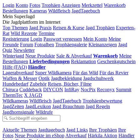
Login
Konto
Fotos
Trophäen
Anzeigen
Merkzettel
Warenkorb
Bestellungen
Kameras
Wildfleisch
JagdTagebuch
Mein SuperJagd
Die Jagdplattform im Internet
Top Themen
Jagd Praxis
Reisen & Kurse
Jagd Trophäen
Experten-
Rat
Wild Rezepte
Termine
Registrierung
Login
Passwort vergessen
Mein Konto
Meine
Freunde
Forum
Fotoalben
Trophäengalerie
Kleinanzeigen
Jagd
Quiz
Newsletter
Winterjagd
Neue Produkte
Sale & Abverkauf
Warenkorb
Meine
Bestellungen
Lieferbedingungen
Reklamation
Geschenkgutschein
Hilfe (FAQ)
Händler
Lagerabverkauf
Super Wildkamera
Für das Wild
Für das Revier
Waffen & Messer
Optik
Jagdbekleidung
Jagdschuhwerk
Hundebedarf
Zubehör
Reisen, Bücher, Filme
Chiruca
Cuddeback
DIYCON
InfiRay
NocPix
Reconyx
Summit
ThermTec
X JAGD
Wildkameras
Wildfleisch
JagdTagebuch
Trophäenbewertung
JagdZeiten
JagdLexikon
Jagd Brauchtum
Jagd Regeln
Jagdhornsignale
Wildrufe
Aktuelle Themen
Jagdtagebuch
Jagd Links
Ihre Trophäen
Ihre
Fotos
Neue Produkte im eShop
Abverkauf
Härkila Aktion
Händler