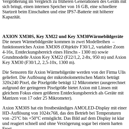
Vergrößerung im Vergleich zu früheren Generationen des Geräts mit
sich bringt, einen internen Speicher von 16 GB, eine schnellere
Startzeit beim Einschalten und eine IPS7-Batterie mit höherer
Kapazität.
AXION XM30S, Key XM22 und Key XM30Wärmebildgeräte
Die neuen Wärmebildgeräte kommen in zwei Modellreihen –
funktionsreiches Axion XM30S (Objektiv F30/1,2, variabler Zoom
4-16x, Entdeckungsbereich eines Hirschs - 1300 m) sowie
Grundmodelle Axion Key XM22 (F22/1,2, 2-8x, 950 m) und Axion
Key XM30 (F30/1,2, 2,5-10х, 1300 m).
Die Sensoren für Axion Wärmebilgeräte werden von der Firma Ulis
geliefert. Die Auflösung der mikrobolometrischen Matrix beträgt
320x240 Pixel, die Pixelgröße beträgt 12 Mikrometer (ausgerechnet
aufgrund der geringeren Pixelgröße bietet Axion mit Linsen mit
gleichem Fokus einen größeren Entdeckungsbereich als Geräte mit
Matrizen von 17 oder 25 Mikrometer).
Axion XM30S hat ein frostbeständiges AMOLED-Display mit einer
HD-Auflösung von 1024x768, das den Betrieb bei Temperaturen
von -25°C bis +50°C ermöglicht. Das Bild auf dem Display ist klar
und reagiert schnell und ohne Verzögerung sogar bei einem harten
Frost.