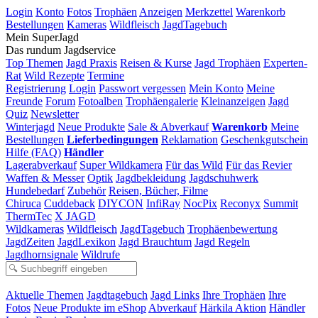
Login
Konto
Fotos
Trophäen
Anzeigen
Merkzettel
Warenkorb
Bestellungen
Kameras
Wildfleisch
JagdTagebuch
Mein SuperJagd
Das rundum Jagdservice
Top Themen
Jagd Praxis
Reisen & Kurse
Jagd Trophäen
Experten-
Rat
Wild Rezepte
Termine
Registrierung
Login
Passwort vergessen
Mein Konto
Meine
Freunde
Forum
Fotoalben
Trophäengalerie
Kleinanzeigen
Jagd
Quiz
Newsletter
Winterjagd
Neue Produkte
Sale & Abverkauf
Warenkorb
Meine
Bestellungen
Lieferbedingungen
Reklamation
Geschenkgutschein
Hilfe (FAQ)
Händler
Lagerabverkauf
Super Wildkamera
Für das Wild
Für das Revier
Waffen & Messer
Optik
Jagdbekleidung
Jagdschuhwerk
Hundebedarf
Zubehör
Reisen, Bücher, Filme
Chiruca
Cuddeback
DIYCON
InfiRay
NocPix
Reconyx
Summit
ThermTec
X JAGD
Wildkameras
Wildfleisch
JagdTagebuch
Trophäenbewertung
JagdZeiten
JagdLexikon
Jagd Brauchtum
Jagd Regeln
Jagdhornsignale
Wildrufe
Aktuelle Themen
Jagdtagebuch
Jagd Links
Ihre Trophäen
Ihre
Fotos
Neue Produkte im eShop
Abverkauf
Härkila Aktion
Händler