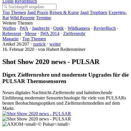
Login
RevierBuch
Top Themen
Jagd Praxis
Reisen & Kurse
Jagd Trophäen
Experten-
Rat
Wild Rezepte
Termine
Weitere Themen
Waffen
·
IWA
·
Jagdrecht
·
Optik
·
Wildkamera
·
RevierBuch
·
Rehrezept
·
Messe
·
IWA 2014
·
Zielfernrohr
Magazin
·
Top Themen
Artikel 26/207 ·
zurück
·
weiter
16. Februar 2020 · von Hubert Redtensteiner
Shot Show 2020 news - PULSAR
Digex Zielfernrohre und modernste Upgrades für die
PULSAR Thermosensoren
Neues digitales Nachtsicht-Zielfernrohr und bahnbrechende
Einführung modernster Sensortechnologie für viele von PULSARs
besten Beobachtungsoptiken und Zielfernrohrmodellen auf dem
Markt.