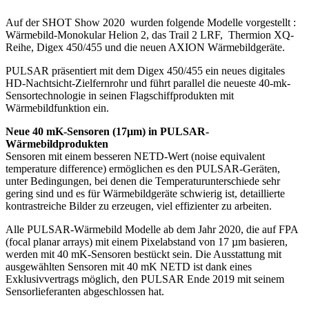
Auf der SHOT Show 2020 wurden folgende Modelle vorgestellt :
Wärmebild-Monokular Helion 2, das Trail 2 LRF, Thermion XQ-
Reihe, Digex 450/455 und die neuen AXION Wärmebildgeräte.
PULSAR präsentiert mit dem Digex 450/455 ein neues digitales
HD-Nachtsicht-Zielfernrohr und führt parallel die neueste 40-mk-
Sensortechnologie in seinen Flagschiffprodukten mit
Wärmebildfunktion ein.
Neue 40 mK-Sensoren (17µm) in PULSAR-
Wärmebildprodukten
Sensoren mit einem besseren NETD-Wert (noise equivalent
temperature difference) ermöglichen es den PULSAR-Geräten,
unter Bedingungen, bei denen die Temperaturunterschiede sehr
gering sind und es für Wärmebildgeräte schwierig ist, detaillierte
kontrastreiche Bilder zu erzeugen, viel effizienter zu arbeiten.
Alle PULSAR-Wärmebild Modelle ab dem Jahr 2020, die auf FPA
(focal planar arrays) mit einem Pixelabstand von 17 µm basieren,
werden mit 40 mK-Sensoren bestückt sein. Die Ausstattung mit
ausgewählten Sensoren mit 40 mK NETD ist dank eines
Exklusivvertrags möglich, den PULSAR Ende 2019 mit seinem
Sensorlieferanten abgeschlossen hat.