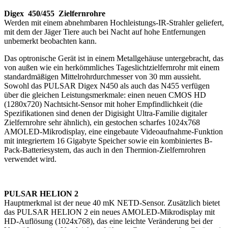
Digex 450/455 Zielfernrohre
Werden mit einem abnehmbaren Hochleistungs-IR-Strahler geliefert,
mit dem der Jäger Tiere auch bei Nacht auf hohe Entfernungen
unbemerkt beobachten kann.
Das optronische Gerät ist in einem Metallgehäuse untergebracht, das
von außen wie ein herkömmliches Tageslichtzielfernrohr mit einem
standardmäßigen Mittelrohrdurchmesser von 30 mm aussieht.
Sowohl das PULSAR Digex N450 als auch das N455 verfügen
über die gleichen Leistungsmerkmale: einen neuen CMOS HD
(1280x720) Nachtsicht-Sensor mit hoher Empfindlichkeit (die
Spezifikationen sind denen der Digisight Ultra-Familie digitaler
Zielfernrohre sehr ähnlich), ein gestochen scharfes 1024x768
AMOLED-Mikrodisplay, eine eingebaute Videoaufnahme-Funktion
mit integriertem 16 Gigabyte Speicher sowie ein kombiniertes B-
Pack-Batteriesystem, das auch in den Thermion-Zielfernrohren
verwendet wird.
PULSAR HELION 2
Hauptmerkmal ist der neue 40 mK NETD-Sensor. Zusätzlich bietet
das PULSAR HELION 2 ein neues AMOLED-Mikrodisplay mit
HD-Auflösung (1024x768), das eine leichte Veränderung bei der