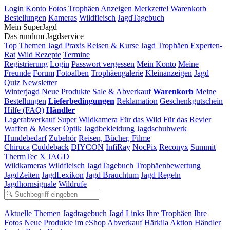
Login
Konto
Fotos
Trophäen
Anzeigen
Merkzettel
Warenkorb
Bestellungen
Kameras
Wildfleisch
JagdTagebuch
Mein SuperJagd
Das rundum Jagdservice
Top Themen
Jagd Praxis
Reisen & Kurse
Jagd Trophäen
Experten-
Rat
Wild Rezepte
Termine
Registrierung
Login
Passwort vergessen
Mein Konto
Meine
Freunde
Forum
Fotoalben
Trophäengalerie
Kleinanzeigen
Jagd
Quiz
Newsletter
Winterjagd
Neue Produkte
Sale & Abverkauf
Warenkorb
Meine
Bestellungen
Lieferbedingungen
Reklamation
Geschenkgutschein
Hilfe (FAQ)
Händler
Lagerabverkauf
Super Wildkamera
Für das Wild
Für das Revier
Waffen & Messer
Optik
Jagdbekleidung
Jagdschuhwerk
Hundebedarf
Zubehör
Reisen, Bücher, Filme
Chiruca
Cuddeback
DIYCON
InfiRay
NocPix
Reconyx
Summit
ThermTec
X JAGD
Wildkameras
Wildfleisch
JagdTagebuch
Trophäenbewertung
JagdZeiten
JagdLexikon
Jagd Brauchtum
Jagd Regeln
Jagdhornsignale
Wildrufe
Aktuelle Themen
Jagdtagebuch
Jagd Links
Ihre Trophäen
Ihre
Fotos
Neue Produkte im eShop
Abverkauf
Härkila Aktion
Händler