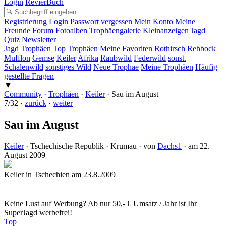
Login
RevierBuch
Registrierung
Login
Passwort vergessen
Mein Konto
Meine
Freunde
Forum
Fotoalben
Trophäengalerie
Kleinanzeigen
Jagd
Quiz
Newsletter
Jagd Trophäen
Top Trophäen
Meine Favoriten
Rothirsch
Rehbock
Mufflon
Gemse
Keiler
Afrika
Raubwild
Federwild
sonst.
Schalenwild
sonstiges Wild
Neue Trophae
Meine Trophäen
Häufig
gestellte Fragen
▼
Community
·
Trophäen
·
Keiler
·
Sau im August
7/32 ·
zurück
·
weiter
Sau im August
Keiler
· Tschechische Republik
· Krumau
· von
Dachs1
· am 22.
August 2009
Keiler in Tschechien am 23.8.2009
Keine Lust auf Werbung? Ab nur 50,- € Umsatz / Jahr ist Ihr
SuperJagd werbefrei!
Top