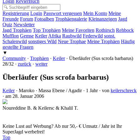
Login
RevierBuch
Registrierung
Login
Passwort vergessen
Mein Konto
Meine
Freunde
Forum
Fotoalben
Trophäengalerie
Kleinanzeigen
Jagd
Quiz
Newsletter
Jagd Trophäen
Top Trophäen
Meine Favoriten
Rothirsch
Rehbock
Mufflon
Gemse
Keiler
Afrika
Raubwild
Federwild
sonst.
Schalenwild
sonstiges Wild
Neue Trophae
Meine Trophäen
Häufig
gestellte Fragen
▼
Community
·
Trophäen
·
Keiler
·
Überläufer (Sus scrofa barbarus)
28/32 ·
zurück
·
weiter
Überläufer (Sus scrofa barbarus)
Keiler
· Maroko
· Massa Ebene / Agadir
· 1 Jahr
· von
keilerschreck
· am 28. Januar 2006
Noureddine B. & Keilersc & Khalil T.
Keine Lust auf Werbung? Ab nur 50,- € Umsatz / Jahr ist Ihr
SuperJagd werbefrei!
Top