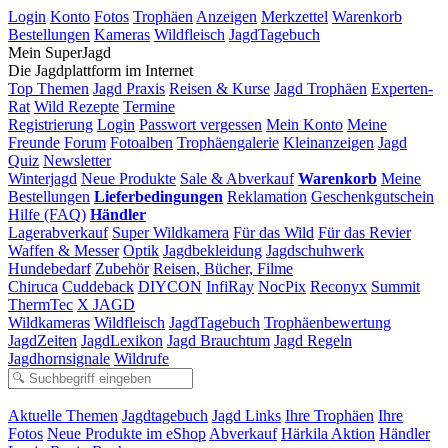
Login
Konto
Fotos
Trophäen
Anzeigen
Merkzettel
Warenkorb
Bestellungen
Kameras
Wildfleisch
JagdTagebuch
Mein SuperJagd
Die Jagdplattform im Internet
Top Themen
Jagd Praxis
Reisen & Kurse
Jagd Trophäen
Experten-
Rat
Wild Rezepte
Termine
Registrierung
Login
Passwort vergessen
Mein Konto
Meine
Freunde
Forum
Fotoalben
Trophäengalerie
Kleinanzeigen
Jagd
Quiz
Newsletter
Winterjagd
Neue Produkte
Sale & Abverkauf
Warenkorb
Meine
Bestellungen
Lieferbedingungen
Reklamation
Geschenkgutschein
Hilfe (FAQ)
Händler
Lagerabverkauf
Super Wildkamera
Für das Wild
Für das Revier
Waffen & Messer
Optik
Jagdbekleidung
Jagdschuhwerk
Hundebedarf
Zubehör
Reisen, Bücher, Filme
Chiruca
Cuddeback
DIYCON
InfiRay
NocPix
Reconyx
Summit
ThermTec
X JAGD
Wildkameras
Wildfleisch
JagdTagebuch
Trophäenbewertung
JagdZeiten
JagdLexikon
Jagd Brauchtum
Jagd Regeln
Jagdhornsignale
Wildrufe
Aktuelle Themen
Jagdtagebuch
Jagd Links
Ihre Trophäen
Ihre
Fotos
Neue Produkte im eShop
Abverkauf
Härkila Aktion
Händler