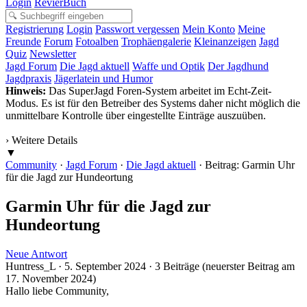
Login
RevierBuch
Registrierung
Login
Passwort vergessen
Mein Konto
Meine
Freunde
Forum
Fotoalben
Trophäengalerie
Kleinanzeigen
Jagd
Quiz
Newsletter
Jagd Forum
Die Jagd aktuell
Waffe und Optik
Der Jagdhund
Jagdpraxis
Jägerlatein und Humor
Hinweis:
Das SuperJagd Foren-System arbeitet im Echt-Zeit-
Modus. Es ist für den Betreiber des Systems daher nicht möglich die
unmittelbare Kontrolle über eingestellte Einträge auszuüben.
› Weitere Details
▼
Community
·
Jagd Forum
·
Die Jagd aktuell
·
Beitrag: Garmin Uhr
für die Jagd zur Hundeortung
Garmin Uhr für die Jagd zur
Hundeortung
Neue Antwort
Huntress_L · 5. September 2024 · 3 Beiträge (neuerster Beitrag am
17. November 2024)
Hallo liebe Community,