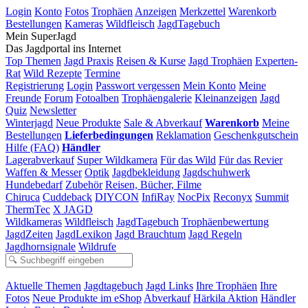
Login
Konto
Fotos
Trophäen
Anzeigen
Merkzettel
Warenkorb
Bestellungen
Kameras
Wildfleisch
JagdTagebuch
Mein SuperJagd
Das Jagdportal ins Internet
Top Themen
Jagd Praxis
Reisen & Kurse
Jagd Trophäen
Experten-
Rat
Wild Rezepte
Termine
Registrierung
Login
Passwort vergessen
Mein Konto
Meine
Freunde
Forum
Fotoalben
Trophäengalerie
Kleinanzeigen
Jagd
Quiz
Newsletter
Winterjagd
Neue Produkte
Sale & Abverkauf
Warenkorb
Meine
Bestellungen
Lieferbedingungen
Reklamation
Geschenkgutschein
Hilfe (FAQ)
Händler
Lagerabverkauf
Super Wildkamera
Für das Wild
Für das Revier
Waffen & Messer
Optik
Jagdbekleidung
Jagdschuhwerk
Hundebedarf
Zubehör
Reisen, Bücher, Filme
Chiruca
Cuddeback
DIYCON
InfiRay
NocPix
Reconyx
Summit
ThermTec
X JAGD
Wildkameras
Wildfleisch
JagdTagebuch
Trophäenbewertung
JagdZeiten
JagdLexikon
Jagd Brauchtum
Jagd Regeln
Jagdhornsignale
Wildrufe
Aktuelle Themen
Jagdtagebuch
Jagd Links
Ihre Trophäen
Ihre
Fotos
Neue Produkte im eShop
Abverkauf
Härkila Aktion
Händler