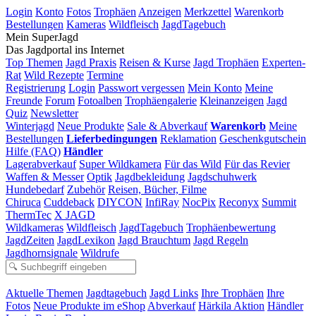
Login
Konto
Fotos
Trophäen
Anzeigen
Merkzettel
Warenkorb
Bestellungen
Kameras
Wildfleisch
JagdTagebuch
Mein SuperJagd
Das Jagdportal ins Internet
Top Themen
Jagd Praxis
Reisen & Kurse
Jagd Trophäen
Experten-
Rat
Wild Rezepte
Termine
Registrierung
Login
Passwort vergessen
Mein Konto
Meine
Freunde
Forum
Fotoalben
Trophäengalerie
Kleinanzeigen
Jagd
Quiz
Newsletter
Winterjagd
Neue Produkte
Sale & Abverkauf
Warenkorb
Meine
Bestellungen
Lieferbedingungen
Reklamation
Geschenkgutschein
Hilfe (FAQ)
Händler
Lagerabverkauf
Super Wildkamera
Für das Wild
Für das Revier
Waffen & Messer
Optik
Jagdbekleidung
Jagdschuhwerk
Hundebedarf
Zubehör
Reisen, Bücher, Filme
Chiruca
Cuddeback
DIYCON
InfiRay
NocPix
Reconyx
Summit
ThermTec
X JAGD
Wildkameras
Wildfleisch
JagdTagebuch
Trophäenbewertung
JagdZeiten
JagdLexikon
Jagd Brauchtum
Jagd Regeln
Jagdhornsignale
Wildrufe
Aktuelle Themen
Jagdtagebuch
Jagd Links
Ihre Trophäen
Ihre
Fotos
Neue Produkte im eShop
Abverkauf
Härkila Aktion
Händler