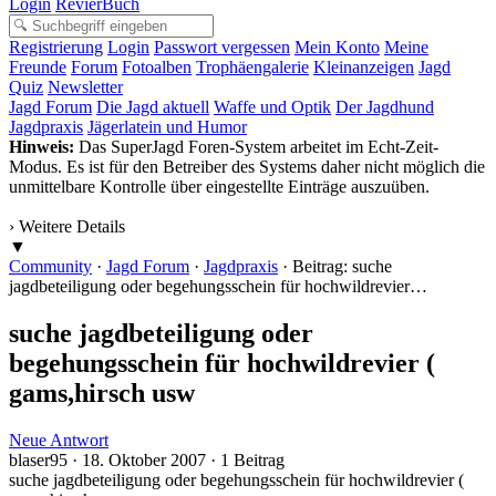
Login
RevierBuch
Registrierung
Login
Passwort vergessen
Mein Konto
Meine
Freunde
Forum
Fotoalben
Trophäengalerie
Kleinanzeigen
Jagd
Quiz
Newsletter
Jagd Forum
Die Jagd aktuell
Waffe und Optik
Der Jagdhund
Jagdpraxis
Jägerlatein und Humor
Hinweis:
Das SuperJagd Foren-System arbeitet im Echt-Zeit-
Modus. Es ist für den Betreiber des Systems daher nicht möglich die
unmittelbare Kontrolle über eingestellte Einträge auszuüben.
› Weitere Details
▼
Community
·
Jagd Forum
·
Jagdpraxis
·
Beitrag: suche
jagdbeteiligung oder begehungsschein für hochwildrevier…
suche jagdbeteiligung oder
begehungsschein für hochwildrevier (
gams,hirsch usw
Neue Antwort
blaser95 · 18. Oktober 2007 · 1 Beitrag
suche jagdbeteiligung oder begehungsschein für hochwildrevier (