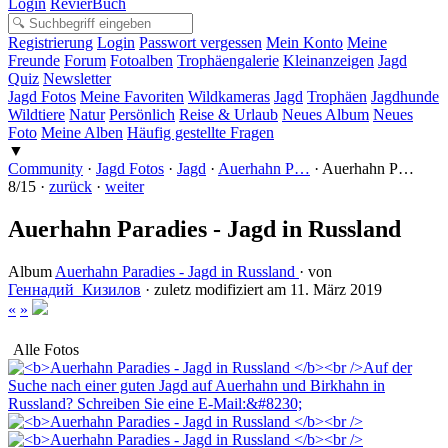
Login
RevierBuch
Registrierung
Login
Passwort vergessen
Mein Konto
Meine
Freunde
Forum
Fotoalben
Trophäengalerie
Kleinanzeigen
Jagd
Quiz
Newsletter
Jagd Fotos
Meine Favoriten
Wildkameras
Jagd
Trophäen
Jagdhunde
Wildtiere
Natur
Persönlich
Reise & Urlaub
Neues Album
Neues
Foto
Meine Alben
Häufig gestellte Fragen
▼
Community
·
Jagd Fotos
·
Jagd
·
Auerhahn P…
·
Auerhahn P…
8/15 ·
zurück
·
weiter
Auerhahn Paradies - Jagd in Russland
Album
Auerhahn Paradies - Jagd in Russland
· von
Геннадий_Кизилов
· zuletz modifiziert am 11. März 2019
«
»
Alle Fotos