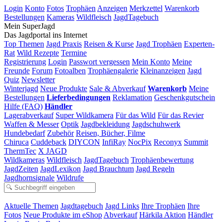
Login
Konto
Fotos
Trophäen
Anzeigen
Merkzettel
Warenkorb
Bestellungen
Kameras
Wildfleisch
JagdTagebuch
Mein SuperJagd
Das Jagdportal ins Internet
Top Themen
Jagd Praxis
Reisen & Kurse
Jagd Trophäen
Experten-
Rat
Wild Rezepte
Termine
Registrierung
Login
Passwort vergessen
Mein Konto
Meine
Freunde
Forum
Fotoalben
Trophäengalerie
Kleinanzeigen
Jagd
Quiz
Newsletter
Winterjagd
Neue Produkte
Sale & Abverkauf
Warenkorb
Meine
Bestellungen
Lieferbedingungen
Reklamation
Geschenkgutschein
Hilfe (FAQ)
Händler
Lagerabverkauf
Super Wildkamera
Für das Wild
Für das Revier
Waffen & Messer
Optik
Jagdbekleidung
Jagdschuhwerk
Hundebedarf
Zubehör
Reisen, Bücher, Filme
Chiruca
Cuddeback
DIYCON
InfiRay
NocPix
Reconyx
Summit
ThermTec
X JAGD
Wildkameras
Wildfleisch
JagdTagebuch
Trophäenbewertung
JagdZeiten
JagdLexikon
Jagd Brauchtum
Jagd Regeln
Jagdhornsignale
Wildrufe
Aktuelle Themen
Jagdtagebuch
Jagd Links
Ihre Trophäen
Ihre
Fotos
Neue Produkte im eShop
Abverkauf
Härkila Aktion
Händler