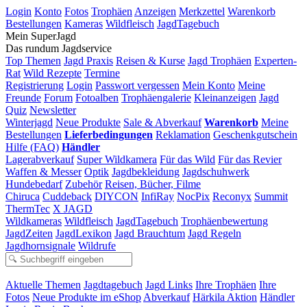
Login
Konto
Fotos
Trophäen
Anzeigen
Merkzettel
Warenkorb
Bestellungen
Kameras
Wildfleisch
JagdTagebuch
Mein SuperJagd
Das rundum Jagdservice
Top Themen
Jagd Praxis
Reisen & Kurse
Jagd Trophäen
Experten-
Rat
Wild Rezepte
Termine
Registrierung
Login
Passwort vergessen
Mein Konto
Meine
Freunde
Forum
Fotoalben
Trophäengalerie
Kleinanzeigen
Jagd
Quiz
Newsletter
Winterjagd
Neue Produkte
Sale & Abverkauf
Warenkorb
Meine
Bestellungen
Lieferbedingungen
Reklamation
Geschenkgutschein
Hilfe (FAQ)
Händler
Lagerabverkauf
Super Wildkamera
Für das Wild
Für das Revier
Waffen & Messer
Optik
Jagdbekleidung
Jagdschuhwerk
Hundebedarf
Zubehör
Reisen, Bücher, Filme
Chiruca
Cuddeback
DIYCON
InfiRay
NocPix
Reconyx
Summit
ThermTec
X JAGD
Wildkameras
Wildfleisch
JagdTagebuch
Trophäenbewertung
JagdZeiten
JagdLexikon
Jagd Brauchtum
Jagd Regeln
Jagdhornsignale
Wildrufe
Aktuelle Themen
Jagdtagebuch
Jagd Links
Ihre Trophäen
Ihre
Fotos
Neue Produkte im eShop
Abverkauf
Härkila Aktion
Händler