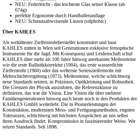
NEU: Federleicht - das leichteste Glas seiner Klasse (ab
674g)
perfekte Ergonomie durch Handballenauflage
NEU: Schmutzabweisende Linsen (oilphobic)
Über KAHLES
Als weltältester Zielfernrohrhersteller konstruiert und baut
KAHLES mitten in Wien seit Generationen exklusive fernoptische
Instrumente für die Jagd. Mit Konsequenz und Leidenschaft schuf
KAHLES über mehr als 100 Jahre hinweg anerkannte Meilensteine
wie die erste Ballistikkorrektur (1904), das erste wasserdichte
Zielfernrohr (1960) oder das welterste Serienzielfernrohr mit
Mehrschichtvergütung (1973). Meilensteine, welche schlichtweg
neue Standards setzten, in Präzision, Optikleistung und Robustheit.
Die Grenzen der Physik auszuloten, die Referenzklasse zu
definieren, das war die Vision. Eine Vision die über mehrere
Familiengenerationen hinweg auch heute noch in den Produkten der
KAHLES GmbH weiterlebt. Die in Pionierleistungen der
Konstruktion, modernsten Mess- und Fertigungsmethoden, engsten
Toleranzen, schlichtweg mit höchsten Ansprüchen an uns selbst
ihren Ausdruck findet. Kompromisslos in faszinierender Weise. Wir
setzen Standards. Seit 1898.