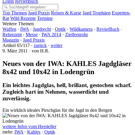
Login
RevierBuch
Top Themen
Jagd Praxis
Reisen & Kurse
Jagd Trophäen
Experten-
Rat
Wild Rezepte
Termine
Weitere Themen
Waffen
·
IWA
·
Jagdrecht
·
Optik
·
Wildkamera
·
RevierBuch
·
Rehrezept
·
Messe
·
IWA 2014
·
Zielfernrohr
Magazin
·
Jagd Praxis
Artikel 65/117 ·
zurück
·
weiter
9. März 2011 · von H.R.
Neues von der IWA: KAHLES Jagdgläser
8x42 und 10x42 in Lodengrün
Ein leichtes Jagdglas, hell, brillant, gestochen scharf.
Zugleich hart im Nehmen, wasserdicht und
zuverlässig.
Ein wirklich ideales Pirschglas für die Jagd in den Bergen
weitere Infos vom Hersteller
mehr:
IWA
·
Kahles
·
Optik