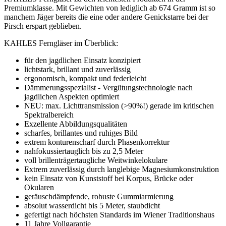
Premiumklasse. Mit Gewichten von lediglich ab 674 Gramm ist so
manchem Jäger bereits die eine oder andere Genickstarre bei der
Pirsch erspart geblieben.
KAHLES Ferngläser im Überblick:
für den jagdlichen Einsatz konzipiert
lichtstark, brillant und zuverlässig
ergonomisch, kompakt und federleicht
Dämmerungsspezialist - Vergütungstechnologie nach
jagdlichen Aspekten optimiert
NEU: max. Lichttransmission (>90%!) gerade im kritischen
Spektralbereich
Exzellente Abbildungsqualitäten
scharfes, brillantes und ruhiges Bild
extrem konturenscharf durch Phasenkorrektur
nahfokussiertauglich bis zu 2,5 Meter
voll brillenträgertaugliche Weitwinkelokulare
Extrem zuverlässig durch langlebige Magnesiumkonstruktion
kein Einsatz von Kunststoff bei Korpus, Brücke oder
Okularen
geräuschdämpfende, robuste Gummiarmierung
absolut wasserdicht bis 5 Meter, staubdicht
gefertigt nach höchsten Standards im Wiener Traditionshaus
11 Jahre Vollgarantie