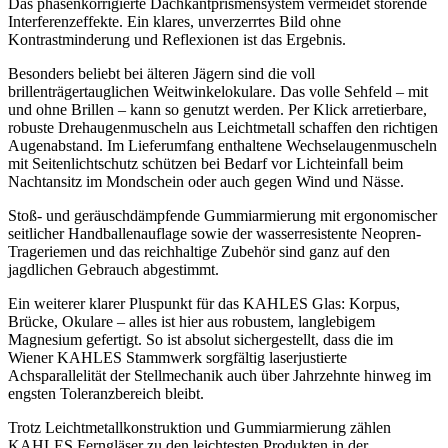
Das phasenkorrigierte Dachkantprismensystem vermeidet störende
Interferenzeffekte. Ein klares, unverzerrtes Bild ohne
Kontrastminderung und Reflexionen ist das Ergebnis.
Besonders beliebt bei älteren Jägern sind die voll
brillenträgertauglichen Weitwinkelokulare. Das volle Sehfeld – mit
und ohne Brillen – kann so genutzt werden. Per Klick arretierbare,
robuste Drehaugenmuscheln aus Leichtmetall schaffen den richtigen
Augenabstand. Im Lieferumfang enthaltene Wechselaugenmuscheln
mit Seitenlichtschutz schützen bei Bedarf vor Lichteinfall beim
Nachtansitz im Mondschein oder auch gegen Wind und Nässe.
Stoß- und geräuschdämpfende Gummiarmierung mit ergonomischer
seitlicher Handballenauflage sowie der wasserresistente Neopren-
Trageriemen und das reichhaltige Zubehör sind ganz auf den
jagdlichen Gebrauch abgestimmt.
Ein weiterer klarer Pluspunkt für das KAHLES Glas: Korpus,
Brücke, Okulare – alles ist hier aus robustem, langlebigem
Magnesium gefertigt. So ist absolut sichergestellt, dass die im
Wiener KAHLES Stammwerk sorgfältig laserjustierte
Achsparallelität der Stellmechanik auch über Jahrzehnte hinweg im
engsten Toleranzbereich bleibt.
Trotz Leichtmetallkonstruktion und Gummiarmierung zählen
KAHLES Ferngläser zu den leichtesten Produkten in der