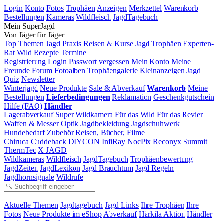
Login
Konto
Fotos
Trophäen
Anzeigen
Merkzettel
Warenkorb
Bestellungen
Kameras
Wildfleisch
JagdTagebuch
Mein SuperJagd
Von Jäger für Jäger
Top Themen
Jagd Praxis
Reisen & Kurse
Jagd Trophäen
Experten-
Rat
Wild Rezepte
Termine
Registrierung
Login
Passwort vergessen
Mein Konto
Meine
Freunde
Forum
Fotoalben
Trophäengalerie
Kleinanzeigen
Jagd
Quiz
Newsletter
Winterjagd
Neue Produkte
Sale & Abverkauf
Warenkorb
Meine
Bestellungen
Lieferbedingungen
Reklamation
Geschenkgutschein
Hilfe (FAQ)
Händler
Lagerabverkauf
Super Wildkamera
Für das Wild
Für das Revier
Waffen & Messer
Optik
Jagdbekleidung
Jagdschuhwerk
Hundebedarf
Zubehör
Reisen, Bücher, Filme
Chiruca
Cuddeback
DIYCON
InfiRay
NocPix
Reconyx
Summit
ThermTec
X JAGD
Wildkameras
Wildfleisch
JagdTagebuch
Trophäenbewertung
JagdZeiten
JagdLexikon
Jagd Brauchtum
Jagd Regeln
Jagdhornsignale
Wildrufe
Aktuelle Themen
Jagdtagebuch
Jagd Links
Ihre Trophäen
Ihre
Fotos
Neue Produkte im eShop
Abverkauf
Härkila Aktion
Händler