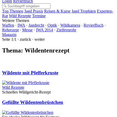
Login
RevierBuch
Top Themen
Jagd Praxis
Reisen & Kurse
Jagd Trophäen
Experten-
Rat
Wild Rezepte
Termine
Weitere Themen
Waffen
·
IWA
·
Jagdrecht
·
Optik
·
Wildkamera
·
RevierBuch
·
Rehrezept
·
Messe
·
IWA 2014
·
Zielfernrohr
Magazin
Seite 1/1 · zurück · weiter
Thema: Wildentenrezept
Wildente mit Pfefferkruste
Wild Rezepte
Schnelles Wildgericht-Rezept
Gefüllte Wildentenbrüstchen