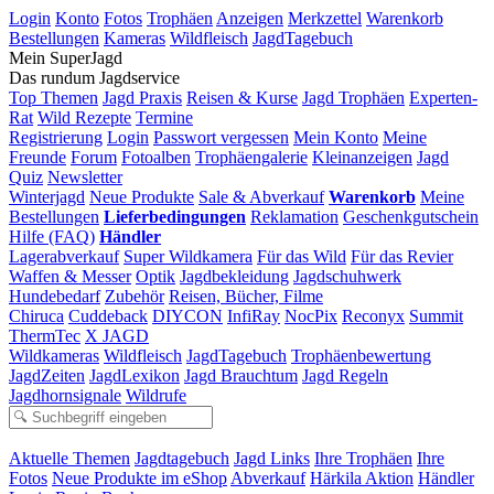
Login
Konto
Fotos
Trophäen
Anzeigen
Merkzettel
Warenkorb
Bestellungen
Kameras
Wildfleisch
JagdTagebuch
Mein SuperJagd
Das rundum Jagdservice
Top Themen
Jagd Praxis
Reisen & Kurse
Jagd Trophäen
Experten-
Rat
Wild Rezepte
Termine
Registrierung
Login
Passwort vergessen
Mein Konto
Meine
Freunde
Forum
Fotoalben
Trophäengalerie
Kleinanzeigen
Jagd
Quiz
Newsletter
Winterjagd
Neue Produkte
Sale & Abverkauf
Warenkorb
Meine
Bestellungen
Lieferbedingungen
Reklamation
Geschenkgutschein
Hilfe (FAQ)
Händler
Lagerabverkauf
Super Wildkamera
Für das Wild
Für das Revier
Waffen & Messer
Optik
Jagdbekleidung
Jagdschuhwerk
Hundebedarf
Zubehör
Reisen, Bücher, Filme
Chiruca
Cuddeback
DIYCON
InfiRay
NocPix
Reconyx
Summit
ThermTec
X JAGD
Wildkameras
Wildfleisch
JagdTagebuch
Trophäenbewertung
JagdZeiten
JagdLexikon
Jagd Brauchtum
Jagd Regeln
Jagdhornsignale
Wildrufe
Aktuelle Themen
Jagdtagebuch
Jagd Links
Ihre Trophäen
Ihre
Fotos
Neue Produkte im eShop
Abverkauf
Härkila Aktion
Händler