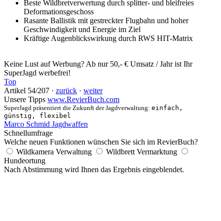
Beste Wildbretverwertung durch splitter- und bleifreies
Deformationsgeschoss
Rasante Ballistik mit gestreckter Flugbahn und hoher
Geschwindigkeit und Energie im Ziel
Kräftige Augenblickswirkung durch RWS HIT-Matrix
Keine Lust auf Werbung? Ab nur 50,- € Umsatz / Jahr ist Ihr
SuperJagd werbefrei!
Top
Artikel 54/207 ·
zurück
·
weiter
Unsere Tipps
www.RevierBuch.com
SuperJagd präsentiert die Zukunft der Jagdverwaltung:
einfach,
günstig, flexibel
Marco Schmid Jagdwaffen
Schnellumfrage
Welche neuen Funktionen wünschen Sie sich im RevierBuch?
Wildkamera Verwaltung
Wildbrett Vermarktung
Hundeortung
Nach Abstimmung wird Ihnen das Ergebnis eingeblendet.