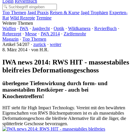
Login
RevierBuch
Top Themen
Jagd Praxis
Reisen & Kurse
Jagd Trophäen
Experten-
Rat
Wild Rezepte
Termine
Weitere Themen
Waffen
·
IWA
·
Jagdrecht
·
Optik
·
Wildkamera
·
RevierBuch
·
Rehrezept
·
Messe
·
IWA 2014
·
Zielfernrohr
Magazin
·
Top Themen
Artikel 54/207 ·
zurück
·
weiter
8. März 2014 · von H.R.
IWA news 2014: RWS HIT - massestabiles
bleifreies Deformationsgeschoss
überlegene Tiefenwirkung durch form- und
massestabilen Restkörper - auch bei
Knochentreffern!
HIT steht für High Impact Technology. Vereint mit den bewährten
Eigenschaften von RWS Büchsenpatronen ist es als massestabiles
Deformationsgeschoss die bleifreie Alternative für all die Jäger, die
splitterfreie Geschosse bevorzugen.