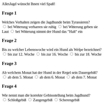
AllesJagd wünscht Ihnen viel Spaß!
Frage 1
Welches Verhalten zeigen die Jagdhunde beim Tyrassieren?
bei Witterung verharren sie ruhig
bei Witterung geben sie
Laut
bei Witterung nimmt der Hund das "Halt" ein
Frage 2
Bis zu welcher Lebenswoche wird ein Hund als Welpe bezeichnet?
bis zur 12. Woche
bis zur 16. Woche
bis zur 18. Woche
Frage 3
Ab welchem Monat hat der Hund in der Regel sein Dauergebiß?
ab dem 5. Monat
ab dem 6. Monat
ab dem 7. Monat
Frage 4
Wie nennt man die korrekte Gebissstellung beim Jagdhund?
Schloßgebiß
Zangengebiß
Scherengebiß