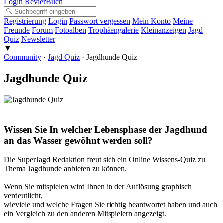
Login
RevierBuch
Registrierung
Login
Passwort vergessen
Mein Konto
Meine
Freunde
Forum
Fotoalben
Trophäengalerie
Kleinanzeigen
Jagd
Quiz
Newsletter
▼
Community
·
Jagd Quiz
·
Jagdhunde Quiz
Jagdhunde Quiz
Wissen Sie In welcher Lebensphase der Jagdhund
an das Wasser gewöhnt werden soll?
Die SuperJagd Redaktion freut sich ein Online Wissens-Quiz zu
Thema Jagdhunde anbieten zu können.
Wenn Sie mitspielen wird Ihnen in der Auflösung graphisch
verdeutlicht,
wieviele und welche Fragen Sie richtig beantwortet haben und auch
ein Vergleich zu den anderen Mitspielern angezeigt.