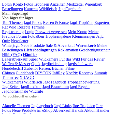
Login
Konto
Fotos
Trophäen
Anzeigen
Merkzettel
Warenkorb
Bestellungen
Kameras
Wildfleisch
JagdTagebuch
Mein SuperJagd
Von Jäger für Jäger
Top Themen
Jagd Praxis
Reisen & Kurse
Jagd Trophäen
Experten-
Rat
Wild Rezepte
Termine
Registrierung
Login
Passwort vergessen
Mein Konto
Meine
Freunde
Forum
Fotoalben
Trophäengalerie
Kleinanzeigen
Jagd
Quiz
Newsletter
Winterjagd
Neue Produkte
Sale & Abverkauf
Warenkorb
Meine
Bestellungen
Lieferbedingungen
Reklamation
Geschenkgutschein
Hilfe (FAQ)
Händler
Lagerabverkauf
Super Wildkamera
Für das Wild
Für das Revier
Waffen & Messer
Optik
Jagdbekleidung
Jagdschuhwerk
Hundebedarf
Zubehör
Reisen, Bücher, Filme
Chiruca
Cuddeback
DIYCON
InfiRay
NocPix
Reconyx
Summit
ThermTec
X JAGD
Wildkameras
Wildfleisch
JagdTagebuch
Trophäenbewertung
JagdZeiten
JagdLexikon
Jagd Brauchtum
Jagd Regeln
Jagdhornsignale
Wildrufe
Aktuelle Themen
Jagdtagebuch
Jagd Links
Ihre Trophäen
Ihre
Fotos
Neue Produkte im eShop
Abverkauf
Härkila Aktion
Händler