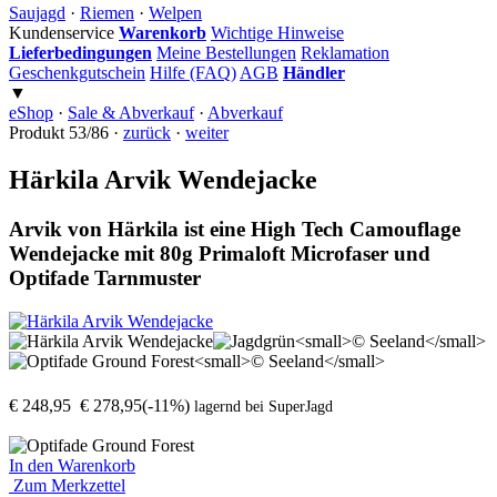
Saujagd
·
Riemen
·
Welpen
Kundenservice
Warenkorb
Wichtige Hinweise
Lieferbedingungen
Meine Bestellungen
Reklamation
Geschenkgutschein
Hilfe (FAQ)
AGB
Händler
▼
eShop
·
Sale & Abverkauf
·
Abverkauf
Produkt 53/86 ·
zurück
·
weiter
Härkila Arvik Wendejacke
Arvik von Härkila ist eine High Tech Camouflage
Wendejacke mit 80g Primaloft Microfaser und
Optifade Tarnmuster
€ 248,95
€ 278,95
(-11%)
lagernd bei SuperJagd
In den Warenkorb
Zum Merkzettel