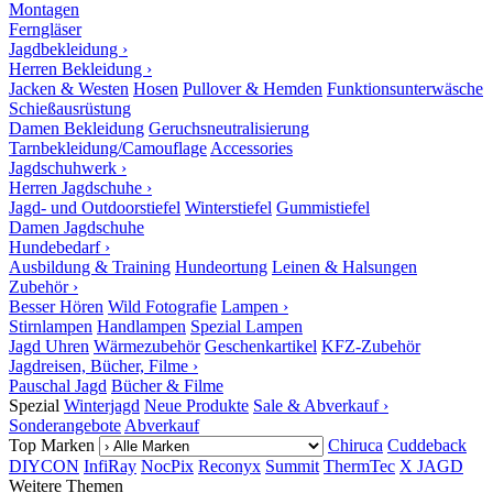
Montagen
Ferngläser
Jagdbekleidung ›
Herren Bekleidung ›
Jacken & Westen
Hosen
Pullover & Hemden
Funktionsunterwäsche
Schießausrüstung
Damen Bekleidung
Geruchsneutralisierung
Tarnbekleidung/Camouflage
Accessories
Jagdschuhwerk ›
Herren Jagdschuhe ›
Jagd- und Outdoorstiefel
Winterstiefel
Gummistiefel
Damen Jagdschuhe
Hundebedarf ›
Ausbildung & Training
Hundeortung
Leinen & Halsungen
Zubehör ›
Besser Hören
Wild Fotografie
Lampen ›
Stirnlampen
Handlampen
Spezial Lampen
Jagd Uhren
Wärmezubehör
Geschenkartikel
KFZ-Zubehör
Jagdreisen, Bücher, Filme ›
Pauschal Jagd
Bücher & Filme
Spezial
Winterjagd
Neue Produkte
Sale & Abverkauf ›
Sonderangebote
Abverkauf
Top Marken
Chiruca
Cuddeback
DIYCON
InfiRay
NocPix
Reconyx
Summit
ThermTec
X JAGD
Weitere Themen