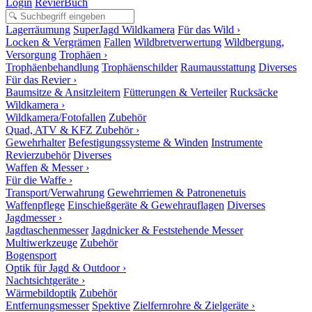
Login
RevierBuch
Lagerräumung
SuperJagd Wildkamera
Für das Wild ›
Locken & Vergrämen
Fallen
Wildbretverwertung
Wildbergung,
Versorgung
Trophäen ›
Trophäenbehandlung
Trophäenschilder
Raumausstattung
Diverses
Für das Revier ›
Baumsitze & Ansitzleitern
Fütterungen & Verteiler
Rucksäcke
Wildkamera ›
Wildkamera/Fotofallen
Zubehör
Quad, ATV & KFZ Zubehör ›
Gewehrhalter
Befestigungssysteme & Winden
Instrumente
Revierzubehör
Diverses
Waffen & Messer ›
Für die Waffe ›
Transport/Verwahrung
Gewehrriemen & Patronenetuis
Waffenpflege
Einschießgeräte & Gewehrauflagen
Diverses
Jagdmesser ›
Jagdtaschenmesser
Jagdnicker & Feststehende Messer
Multiwerkzeuge
Zubehör
Bogensport
Optik für Jagd & Outdoor ›
Nachtsichtgeräte ›
Wärmebildoptik
Zubehör
Entfernungsmesser
Spektive
Zielfernrohre & Zielgeräte ›