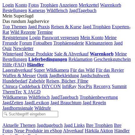
Login
Konto
Fotos
Trophäen
Anzeigen
Merkzettel
Warenkorb
Bestellungen
Kameras
Wildfleisch
JagdTagebuch
Mein SuperJagd
Das rundum Jagdservice
Top Themen
Jagd Praxis
Reisen & Kurse
Jagd Trophäen
Experten-
Rat
Wild Rezepte
Termine
Registrierung
Login
Passwort vergessen
Mein Konto
Meine
Freunde
Forum
Fotoalben
Trophäengalerie
Kleinanzeigen
Jagd
Quiz
Newsletter
Winterjagd
Neue Produkte
Sale & Abverkauf
Warenkorb
Meine
Bestellungen
Lieferbedingungen
Reklamation
Geschenkgutschein
Hilfe (FAQ)
Händler
Lagerabverkauf
Super Wildkamera
Für das Wild
Für das Revier
Waffen & Messer
Optik
Jagdbekleidung
Jagdschuhwerk
Hundebedarf
Zubehör
Reisen, Bücher, Filme
Chiruca
Cuddeback
DIYCON
InfiRay
NocPix
Reconyx
Summit
ThermTec
X JAGD
Wildkameras
Wildfleisch
JagdTagebuch
Trophäenbewertung
JagdZeiten
JagdLexikon
Jagd Brauchtum
Jagd Regeln
Jagdhornsignale
Wildrufe
Aktuelle Themen
Jagdtagebuch
Jagd Links
Ihre Trophäen
Ihre
Fotos
Neue Produkte im eShop
Abverkauf
Härkila Aktion
Händler