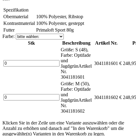
Spezifikation
Obermaterial
100% Polyester, Ribstop
Kontrastmaterial
100% Polyester, gesteppt
Futter
Primaloft Sport 80g
Farbe:
Stk
Beschreibung
Artikel Nr.
P
Größe: S (48),
Farbe: Optifade
und
3041181601
€ 248,9
Jagdgrün
Artikel
Nr.
3041181601
Größe: M (50),
Farbe: Optifade
und
3041181602
€ 248,9
Jagdgrün
Artikel
Nr.
3041181602
Klicken Sie in der Zeile um eine Variante auszuwählen oder die
Anzahl zu erhöhen und danach auf "In den Warenkorb" um die
ausgewählte(n) Varianten in den Warenkorb zu legen.