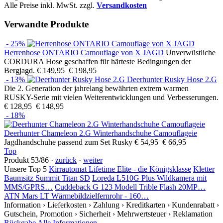
Alle Preise inkl. MwSt. zzgl.
Versandkosten
Verwandte Produkte
- 25%
Herrenhose ONTARIO Camouflage von X JAGD
Unverwüstliche
CORDURA Hose geschaffen für härteste Bedingungen der
Bergjagd.
€ 149,95
€ 198,95
- 13%
Deerhunter Rusky Hose 2.G
Die 2. Generation der jahrelang bewährten extrem warmen
RUSKY-Serie mit vielen Weiterentwicklungen und Verbesserungen.
€ 128,95
€ 148,95
- 18%
Deerhunter Chameleon 2.G Winterhandschuhe Camouflageie
Jagdhandschuhe passend zum Set Rusky
€ 54,95
€ 66,95
Top
Produkt 53/86 ·
zurück
·
weiter
Unsere Top 5
Kirrautomat Lifetime Elite - die Königsklasse
Kletter
Baumsitz Summit Titan SD
Loreda L510G Plus Wildkamera mit
MMS/GPRS…
Cuddeback G 123 Modell Trible Flash 20MP…
ATN Mars LT Wärmebildzielfernrohr - 160…
Information
› Lieferkosten
› Zahlung
› Kreditkarten
› Kundenrabatt
›
Gutschein, Promotion
› Sicherheit
› Mehrwertsteuer
› Reklamation
Rückgabe
Alle Informationen