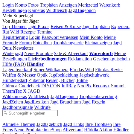
Login
Konto
Fotos
Trophäen
Anzeigen
Merkzettel
Warenkorb
Bestellungen
Kameras
Wildfleisch
JagdTagebuch
Mein SuperJagd
Von Jäger für Jäger
Top Themen
Jagd Praxis
Reisen & Kurse
Jagd Trophäen
Experten-
Rat
Wild Rezepte
Termine
Registrierung
Login
Passwort vergessen
Mein Konto
Meine
Freunde
Forum
Fotoalben
Trophäengalerie
Kleinanzeigen
Jagd
Quiz
Newsletter
Winterjagd
Neue Produkte
Sale & Abverkauf
Warenkorb
Meine
Bestellungen
Lieferbedingungen
Reklamation
Geschenkgutschein
Hilfe (FAQ)
Händler
Lagerabverkauf
Super Wildkamera
Für das Wild
Für das Revier
Waffen & Messer
Optik
Jagdbekleidung
Jagdschuhwerk
Hundebedarf
Zubehör
Reisen, Bücher, Filme
Chiruca
Cuddeback
DIYCON
InfiRay
NocPix
Reconyx
Summit
ThermTec
X JAGD
Wildkameras
Wildfleisch
JagdTagebuch
Trophäenbewertung
JagdZeiten
JagdLexikon
Jagd Brauchtum
Jagd Regeln
Jagdhornsignale
Wildrufe
Aktuelle Themen
Jagdtagebuch
Jagd Links
Ihre Trophäen
Ihre
Fotos
Neue Produkte im eShop
Abverkauf
Härkila Aktion
Händler