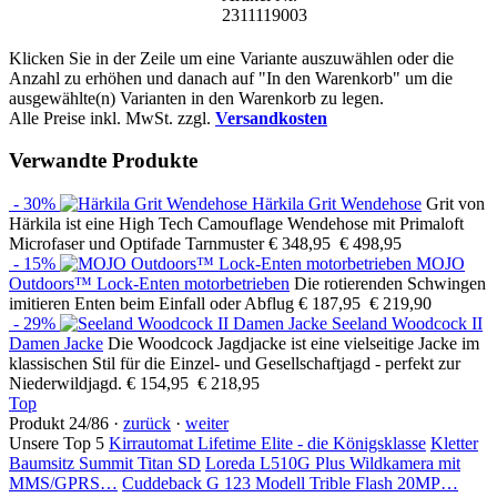
2311119003
Klicken Sie in der Zeile um eine Variante auszuwählen oder die
Anzahl zu erhöhen und danach auf "In den Warenkorb" um die
ausgewählte(n) Varianten in den Warenkorb zu legen.
Alle Preise inkl. MwSt. zzgl.
Versandkosten
Verwandte Produkte
- 30%
Härkila Grit Wendehose
Grit von
Härkila ist eine High Tech Camouflage Wendehose mit Primaloft
Microfaser und Optifade Tarnmuster
€ 348,95
€ 498,95
- 15%
MOJO
Outdoors™ Lock-Enten motorbetrieben
Die rotierenden Schwingen
imitieren Enten beim Einfall oder Abflug
€ 187,95
€ 219,90
- 29%
Seeland Woodcock II
Damen Jacke
Die Woodcock Jagdjacke ist eine vielseitige Jacke im
klassischen Stil für die Einzel- und Gesellschaftjagd - perfekt zur
Niederwildjagd.
€ 154,95
€ 218,95
Top
Produkt 24/86 ·
zurück
·
weiter
Unsere Top 5
Kirrautomat Lifetime Elite - die Königsklasse
Kletter
Baumsitz Summit Titan SD
Loreda L510G Plus Wildkamera mit
MMS/GPRS…
Cuddeback G 123 Modell Trible Flash 20MP…