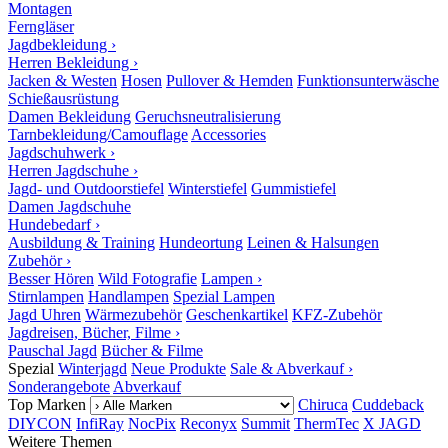
Montagen
Ferngläser
Jagdbekleidung ›
Herren Bekleidung ›
Jacken & Westen
Hosen
Pullover & Hemden
Funktionsunterwäsche
Schießausrüstung
Damen Bekleidung
Geruchsneutralisierung
Tarnbekleidung/Camouflage
Accessories
Jagdschuhwerk ›
Herren Jagdschuhe ›
Jagd- und Outdoorstiefel
Winterstiefel
Gummistiefel
Damen Jagdschuhe
Hundebedarf ›
Ausbildung & Training
Hundeortung
Leinen & Halsungen
Zubehör ›
Besser Hören
Wild Fotografie
Lampen ›
Stirnlampen
Handlampen
Spezial Lampen
Jagd Uhren
Wärmezubehör
Geschenkartikel
KFZ-Zubehör
Jagdreisen, Bücher, Filme ›
Pauschal Jagd
Bücher & Filme
Spezial
Winterjagd
Neue Produkte
Sale & Abverkauf ›
Sonderangebote
Abverkauf
Top Marken
Chiruca
Cuddeback
DIYCON
InfiRay
NocPix
Reconyx
Summit
ThermTec
X JAGD
Weitere Themen