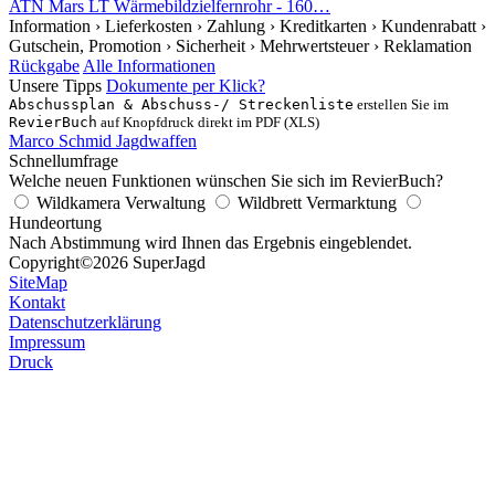
ATN Mars LT Wärmebildzielfernrohr - 160…
Information
› Lieferkosten
› Zahlung
› Kreditkarten
› Kundenrabatt
›
Gutschein, Promotion
› Sicherheit
› Mehrwertsteuer
› Reklamation
Rückgabe
Alle Informationen
Unsere Tipps
Dokumente per Klick?
Abschussplan & Abschuss-/ Streckenliste
erstellen Sie im
RevierBuch
auf Knopfdruck direkt im PDF (XLS)
Marco Schmid Jagdwaffen
Schnellumfrage
Welche neuen Funktionen wünschen Sie sich im RevierBuch?
Wildkamera Verwaltung
Wildbrett Vermarktung
Hundeortung
Nach Abstimmung wird Ihnen das Ergebnis eingeblendet.
Copyright
©2026 SuperJagd
SiteMap
Kontakt
Datenschutzerklärung
Impressum
Druck