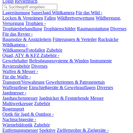
Login
RevierBuch
Lagerräumung
SuperJagd Wildkamera
Für das Wild ›
Locken & Vergrämen
Fallen
Wildbretverwertung
Wildbergung,
Versorgung
Trophäen ›
Trophäenbehandlung
Trophäenschilder
Raumausstattung
Diverses
Für das Revier ›
Baumsitze & Ansitzleitern
Fütterungen & Verteiler
Rucksäcke
Wildkamera ›
Wildkamera/Fotofallen
Zubehör
Quad, ATV & KFZ Zubehör ›
Gewehrhalter
Befestigungssysteme & Winden
Instrumente
Revierzubehör
Diverses
Waffen & Messer ›
Für die Waffe ›
Transport/Verwahrung
Gewehrriemen & Patronenetuis
Waffenpflege
Einschießgeräte & Gewehrauflagen
Diverses
Jagdmesser ›
Jagdtaschenmesser
Jagdnicker & Feststehende Messer
Multiwerkzeuge
Zubehör
Bogensport
Optik für Jagd & Outdoor ›
Nachtsichtgeräte ›
Wärmebildoptik
Zubehör
Entfernungsmesser
Spektive
Zielfernrohre & Zielgeräte ›