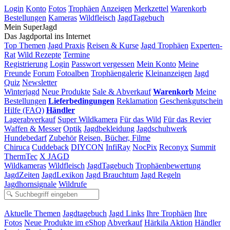
Login
Konto
Fotos
Trophäen
Anzeigen
Merkzettel
Warenkorb
Bestellungen
Kameras
Wildfleisch
JagdTagebuch
Mein SuperJagd
Das Jagdportal ins Internet
Top Themen
Jagd Praxis
Reisen & Kurse
Jagd Trophäen
Experten-
Rat
Wild Rezepte
Termine
Registrierung
Login
Passwort vergessen
Mein Konto
Meine
Freunde
Forum
Fotoalben
Trophäengalerie
Kleinanzeigen
Jagd
Quiz
Newsletter
Winterjagd
Neue Produkte
Sale & Abverkauf
Warenkorb
Meine
Bestellungen
Lieferbedingungen
Reklamation
Geschenkgutschein
Hilfe (FAQ)
Händler
Lagerabverkauf
Super Wildkamera
Für das Wild
Für das Revier
Waffen & Messer
Optik
Jagdbekleidung
Jagdschuhwerk
Hundebedarf
Zubehör
Reisen, Bücher, Filme
Chiruca
Cuddeback
DIYCON
InfiRay
NocPix
Reconyx
Summit
ThermTec
X JAGD
Wildkameras
Wildfleisch
JagdTagebuch
Trophäenbewertung
JagdZeiten
JagdLexikon
Jagd Brauchtum
Jagd Regeln
Jagdhornsignale
Wildrufe
Aktuelle Themen
Jagdtagebuch
Jagd Links
Ihre Trophäen
Ihre
Fotos
Neue Produkte im eShop
Abverkauf
Härkila Aktion
Händler