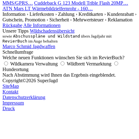
MMS/GPRS…
Cuddeback G 123 Modell Trible Flash 20MP…
ATN Mars LT Wärmebildzielfernrohr - 160…
Information
› Lieferkosten
› Zahlung
› Kreditkarten
› Kundenrabatt
›
Gutschein, Promotion
› Sicherheit
› Mehrwertsteuer
› Reklamation
Rückgabe
Alle Informationen
Unsere Tipps
Wildschadensübersicht
sowie
Abschusspläne und Wildstand
übers Jagdjahr mit
RevierBuch
im Auge behalten
Marco Schmid Jagdwaffen
Schnellumfrage
Welche neuen Funktionen wünschen Sie sich im RevierBuch?
Wildkamera Verwaltung
Wildbrett Vermarktung
Hundeortung
Nach Abstimmung wird Ihnen das Ergebnis eingeblendet.
Copyright
©2026 SuperJagd
SiteMap
Kontakt
Datenschutzerklärung
Impressum
Druck