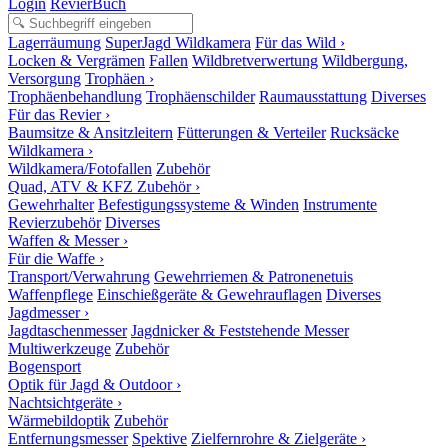
Login
RevierBuch
Lagerräumung
SuperJagd Wildkamera
Für das Wild ›
Locken & Vergrämen
Fallen
Wildbretverwertung
Wildbergung,
Versorgung
Trophäen ›
Trophäenbehandlung
Trophäenschilder
Raumausstattung
Diverses
Für das Revier ›
Baumsitze & Ansitzleitern
Fütterungen & Verteiler
Rucksäcke
Wildkamera ›
Wildkamera/Fotofallen
Zubehör
Quad, ATV & KFZ Zubehör ›
Gewehrhalter
Befestigungssysteme & Winden
Instrumente
Revierzubehör
Diverses
Waffen & Messer ›
Für die Waffe ›
Transport/Verwahrung
Gewehrriemen & Patronenetuis
Waffenpflege
Einschießgeräte & Gewehrauflagen
Diverses
Jagdmesser ›
Jagdtaschenmesser
Jagdnicker & Feststehende Messer
Multiwerkzeuge
Zubehör
Bogensport
Optik für Jagd & Outdoor ›
Nachtsichtgeräte ›
Wärmebildoptik
Zubehör
Entfernungsmesser
Spektive
Zielfernrohre & Zielgeräte ›