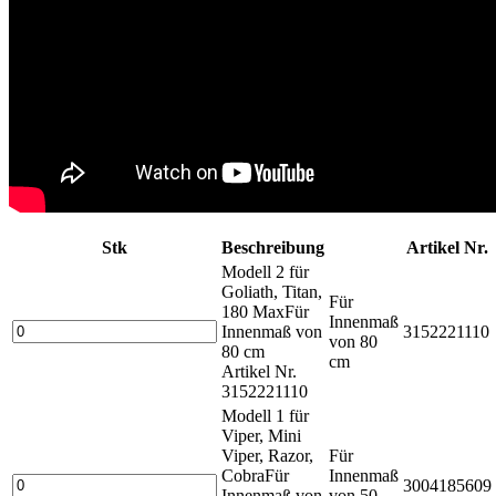
Stk
Beschreibung
Artikel Nr.
Modell 2 für
Goliath, Titan,
Für
180 Max
Für
Innenmaß
Innenmaß von
3152221110
von 80
80 cm
cm
Artikel Nr.
3152221110
Modell 1 für
Viper, Mini
Viper, Razor,
Für
Cobra
Für
Innenmaß
3004185609
Innenmaß von
von 50