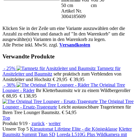
50 cm
cm
Artikel Nr.
3004185609
Klicken Sie in der Zeile um eine Variante auszuwählen oder die
Anzahl zu erhöhen und danach auf "In den Warenkorb" um die
ausgewählte(n) Varianten in den Warenkorb zu legen.
Alle Preise inkl. MwSt. zzgl.
Versandkosten
Verwandte Produkte
- 25%
Tarnnetz für
Ansitzleiter und Baumsitz
sehr praktisch zum Verblenden von
Ansitzleiter und Hochsitz
€ 29,95
€ 39,95
- 36%
The Original Tree
Lounger - Räder
Ihr Kletterbaumsitz wir zu einem Wildbergeroller
€ 88,95
€ 138,95
The Original Tree
Lounger - Ersatz-Tragegurte
Leicht austauschbare Trageriemen für
Ihren Tree Lounger Baumsitz.
€ 54,95
Top
Produkt 9/19 ·
zurück
·
weiter
Unsere Top 5
Kirrautomat Lifetime Elite - die Königsklasse
Kletter
Baumsitz Summit Titan SD
Loreda L510G Plus Wildkamera mit