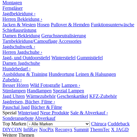
Montagen
Ferngläser
Jagdbekleidung ›
Herren Bekleidung ›
Jacken & Westen
Hosen
Pullover & Hemden
Funktionsunterwäsche
Schießausrüstung
Damen Bekleidung
Geruchsneutralisierung
Tarnbekleidung/Camouflage
Accessories
Jagdschuhwerk ›
Herren Jagdschuhe ›
Jagd- und Outdoorstiefel
Winterstiefel
Gummistiefel
Damen Jagdschuhe
Hundebedarf ›
Ausbildung & Training
Hundeortung
Leinen & Halsungen
Zubehör ›
Besser Hören
Wild Fotografie
Lampen ›
Stirnlampen
Handlampen
Spezial Lampen
Jagd Uhren
Wärmezubehör
Geschenkartikel
KFZ-Zubehör
Jagdreisen, Bücher, Filme ›
Pauschal Jagd
Bücher & Filme
Spezial
Winterjagd
Neue Produkte
Sale & Abverkauf ›
Sonderangebote
Abverkauf
Top Marken
Chiruca
Cuddeback
DIYCON
InfiRay
NocPix
Reconyx
Summit
ThermTec
X JAGD
Weitere Themen