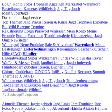
Login
Konto
Fotos
Trophäen
Anzeigen
Merkzettel
Warenkorb
Bestellungen
Kameras
Wildfleisch
JagdTagebuch
Mein SuperJagd
Das rundum Jagdservice
Top Themen
Jagd Praxis
Reisen & Kurse
Jagd Trophäen
Experten-
Rat
Wild Rezepte
Termine
Registrierung
Login
Passwort vergessen
Mein Konto
Meine
Freunde
Forum
Fotoalben
Trophäengalerie
Kleinanzeigen
Jagd
Quiz
Newsletter
Winterjagd
Neue Produkte
Sale & Abverkauf
Warenkorb
Meine
Bestellungen
Lieferbedingungen
Reklamation
Geschenkgutschein
Hilfe (FAQ)
Händler
Lagerabverkauf
Super Wildkamera
Für das Wild
Für das Revier
Waffen & Messer
Optik
Jagdbekleidung
Jagdschuhwerk
Hundebedarf
Zubehör
Reisen, Bücher, Filme
Chiruca
Cuddeback
DIYCON
InfiRay
NocPix
Reconyx
Summit
ThermTec
X JAGD
Wildkameras
Wildfleisch
JagdTagebuch
Trophäenbewertung
JagdZeiten
JagdLexikon
Jagd Brauchtum
Jagd Regeln
Jagdhornsignale
Wildrufe
Aktuelle Themen
Jagdtagebuch
Jagd Links
Ihre Trophäen
Ihre
Fotos
Neue Produkte im eShop
Abverkauf
Härkila Aktion
Händler