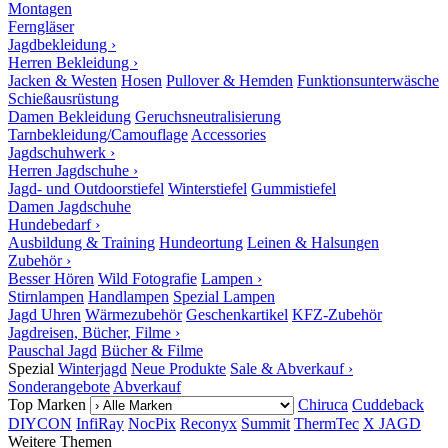
Montagen
Ferngläser
Jagdbekleidung ›
Herren Bekleidung ›
Jacken & Westen
Hosen
Pullover & Hemden
Funktionsunterwäsche
Schießausrüstung
Damen Bekleidung
Geruchsneutralisierung
Tarnbekleidung/Camouflage
Accessories
Jagdschuhwerk ›
Herren Jagdschuhe ›
Jagd- und Outdoorstiefel
Winterstiefel
Gummistiefel
Damen Jagdschuhe
Hundebedarf ›
Ausbildung & Training
Hundeortung
Leinen & Halsungen
Zubehör ›
Besser Hören
Wild Fotografie
Lampen ›
Stirnlampen
Handlampen
Spezial Lampen
Jagd Uhren
Wärmezubehör
Geschenkartikel
KFZ-Zubehör
Jagdreisen, Bücher, Filme ›
Pauschal Jagd
Bücher & Filme
Spezial
Winterjagd
Neue Produkte
Sale & Abverkauf ›
Sonderangebote
Abverkauf
Top Marken
Chiruca
Cuddeback
DIYCON
InfiRay
NocPix
Reconyx
Summit
ThermTec
X JAGD
Weitere Themen