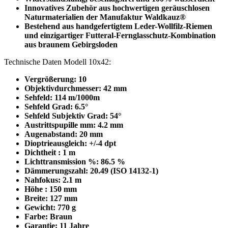
Innovatives Zubehör aus hochwertigen geräuschlosen
Naturmaterialien der Manufaktur Waldkauz®
Bestehend aus handgefertigtem Leder-Wollfilz-Riemen
und einzigartiger Futteral-
Fernglasschutz-Kombination
aus braunem Gebirgsloden
Technische Daten Modell 10x42:
Vergrößerung: 10
Objektivdurchmesser: 42 mm
Sehfeld: 114 m/1000m
Sehfeld Grad: 6.5°
Sehfeld Subjektiv Grad: 54°
Austrittspupille mm: 4.2 mm
Augenabstand: 20 mm
Dioptrieausgleich: +/-4 dpt
Dichtheit : 1 m
Lichttransmission %: 86.5 %
Dämmerungszahl: 20.49 (ISO 14132-1)
Nahfokus: 2.1 m
Höhe : 150 mm
Breite: 127 mm
Gewicht: 770 g
Farbe: Braun
Garantie: 11 Jahre