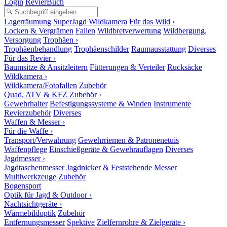
Login
RevierBuch
Lagerräumung
SuperJagd Wildkamera
Für das Wild ›
Locken & Vergrämen
Fallen
Wildbretverwertung
Wildbergung,
Versorgung
Trophäen ›
Trophäenbehandlung
Trophäenschilder
Raumausstattung
Diverses
Für das Revier ›
Baumsitze & Ansitzleitern
Fütterungen & Verteiler
Rucksäcke
Wildkamera ›
Wildkamera/Fotofallen
Zubehör
Quad, ATV & KFZ Zubehör ›
Gewehrhalter
Befestigungssysteme & Winden
Instrumente
Revierzubehör
Diverses
Waffen & Messer ›
Für die Waffe ›
Transport/Verwahrung
Gewehrriemen & Patronenetuis
Waffenpflege
Einschießgeräte & Gewehrauflagen
Diverses
Jagdmesser ›
Jagdtaschenmesser
Jagdnicker & Feststehende Messer
Multiwerkzeuge
Zubehör
Bogensport
Optik für Jagd & Outdoor ›
Nachtsichtgeräte ›
Wärmebildoptik
Zubehör
Entfernungsmesser
Spektive
Zielfernrohre & Zielgeräte ›