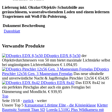
Lieferung inkl. Okular/Objektiv-Schutzhülle aus
geräuschlosem, wasserabweisendem Loden und einem ledernen
Trageriemen mit Woll-Filz-Polsterung.
Dokument
Beschreibung
Datenblatt
Verwandte Produkte
DDoptics EDX 8,5x50
der
Objektivdurchmessers von 50 mm bietet maximale Lichtstärke selbst
bei ungünstigsten Lichtverhältnissen
€ 1.094,95
DDoptics
Pirschler 12x56 Gen. 3 Magnesium Fernglas
Das neue ultrahelle
und unverwüstliche Nacht & Jagdfernglas Pirschler 12x56
€ 654,95
DDoptics EDX 8x42
Das EDX 8x42 ist
ein perfektes Pirschglas aber auch ein gutes Fernglas bei
Dämmerung und Mondlicht.
€ 939,95
Top
Seite 19/18 ·
zurück
· weiter
Unsere Top 5
Kirrautomat Lifetime Elite - die Königsklasse
Kletter
Baumsitz Summit Titan SD
Loreda L510G Plus Wildkamera mit