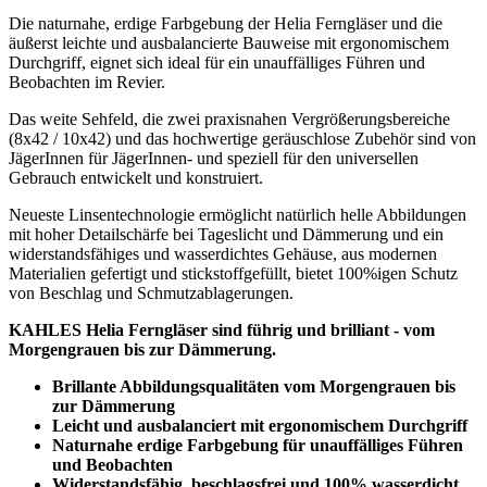
Die naturnahe, erdige Farbgebung der Helia Ferngläser und die
äußerst leichte und ausbalancierte Bauweise mit ergonomischem
Durchgriff, eignet sich ideal für ein unauffälliges Führen und
Beobachten im Revier.
Das weite Sehfeld, die zwei praxisnahen Vergrößerungsbereiche
(8x42 / 10x42) und das hochwertige geräuschlose Zubehör sind von
JägerInnen für JägerInnen- und speziell für den universellen
Gebrauch entwickelt und konstruiert.
Neueste Linsentechnologie ermöglicht natürlich helle Abbildungen
mit hoher Detailschärfe bei Tageslicht und Dämmerung und ein
widerstandsfähiges und wasserdichtes Gehäuse, aus modernen
Materialien gefertigt und stickstoffgefüllt, bietet 100%igen Schutz
von Beschlag und Schmutzablagerungen.
KAHLES Helia Ferngläser sind führig und brilliant - vom
Morgengrauen bis zur Dämmerung.
Brillante Abbildungsqualitäten vom Morgengrauen bis
zur Dämmerung
Leicht und ausbalanciert mit ergonomischem Durchgriff
Naturnahe erdige Farbgebung für unauffälliges Führen
und Beobachten
Widerstandsfähig, beschlagsfrei und 100% wasserdicht