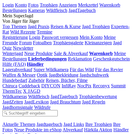
Login
Konto
Fotos
Trophäen
Anzeigen
Merkzettel
Warenkorb
Bestellungen
Kameras
Wildfleisch
JagdTagebuch
Mein SuperJagd
Von Jäger für Jäger
Top Themen
Jagd Praxis
Reisen & Kurse
Jagd Trophäen
Experten-
Rat
Wild Rezepte
Termine
Registrierung
Login
Passwort vergessen
Mein Konto
Meine
Freunde
Forum
Fotoalben
Trophäengalerie
Kleinanzeigen
Jagd
Quiz
Newsletter
Winterjagd
Neue Produkte
Sale & Abverkauf
Warenkorb
Meine
Bestellungen
Lieferbedingungen
Reklamation
Geschenkgutschein
Hilfe (FAQ)
Händler
Lagerabverkauf
Super Wildkamera
Für das Wild
Für das Revier
Waffen & Messer
Optik
Jagdbekleidung
Jagdschuhwerk
Hundebedarf
Zubehör
Reisen, Bücher, Filme
Chiruca
Cuddeback
DIYCON
InfiRay
NocPix
Reconyx
Summit
ThermTec
X JAGD
Wildkameras
Wildfleisch
JagdTagebuch
Trophäenbewertung
JagdZeiten
JagdLexikon
Jagd Brauchtum
Jagd Regeln
Jagdhornsignale
Wildrufe
Aktuelle Themen
Jagdtagebuch
Jagd Links
Ihre Trophäen
Ihre
Fotos
Neue Produkte im eShop
Abverkauf
Härkila Aktion
Händler