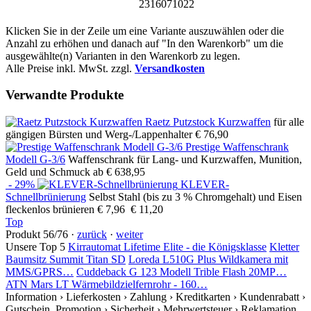
2316071022
Klicken Sie in der Zeile um eine Variante auszuwählen oder die
Anzahl zu erhöhen und danach auf "In den Warenkorb" um die
ausgewählte(n) Varianten in den Warenkorb zu legen.
Alle Preise inkl. MwSt. zzgl.
Versandkosten
Verwandte Produkte
Raetz Putzstock Kurzwaffen
für alle
gängigen Bürsten und Werg-/Lappenhalter
€ 76,90
Prestige Waffenschrank
Modell G-3/6
Waffenschrank für Lang- und Kurzwaffen, Munition,
Geld und Schmuck
ab € 638,95
- 29%
KLEVER-
Schnellbrünierung
Selbst Stahl (bis zu 3 % Chromgehalt) und Eisen
fleckenlos brünieren
€ 7,96
€ 11,20
Top
Produkt 56/76 ·
zurück
·
weiter
Unsere Top 5
Kirrautomat Lifetime Elite - die Königsklasse
Kletter
Baumsitz Summit Titan SD
Loreda L510G Plus Wildkamera mit
MMS/GPRS…
Cuddeback G 123 Modell Trible Flash 20MP…
ATN Mars LT Wärmebildzielfernrohr - 160…
Information
› Lieferkosten
› Zahlung
› Kreditkarten
› Kundenrabatt
›
Gutschein, Promotion
› Sicherheit
› Mehrwertsteuer
› Reklamation