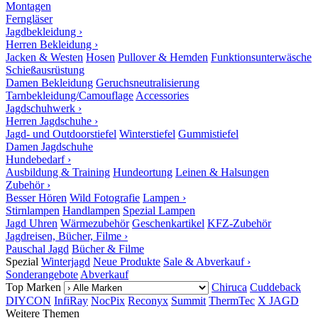
Montagen
Ferngläser
Jagdbekleidung ›
Herren Bekleidung ›
Jacken & Westen
Hosen
Pullover & Hemden
Funktionsunterwäsche
Schießausrüstung
Damen Bekleidung
Geruchsneutralisierung
Tarnbekleidung/Camouflage
Accessories
Jagdschuhwerk ›
Herren Jagdschuhe ›
Jagd- und Outdoorstiefel
Winterstiefel
Gummistiefel
Damen Jagdschuhe
Hundebedarf ›
Ausbildung & Training
Hundeortung
Leinen & Halsungen
Zubehör ›
Besser Hören
Wild Fotografie
Lampen ›
Stirnlampen
Handlampen
Spezial Lampen
Jagd Uhren
Wärmezubehör
Geschenkartikel
KFZ-Zubehör
Jagdreisen, Bücher, Filme ›
Pauschal Jagd
Bücher & Filme
Spezial
Winterjagd
Neue Produkte
Sale & Abverkauf ›
Sonderangebote
Abverkauf
Top Marken
Chiruca
Cuddeback
DIYCON
InfiRay
NocPix
Reconyx
Summit
ThermTec
X JAGD
Weitere Themen