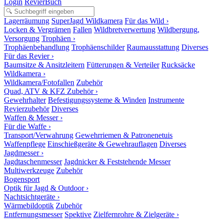
Login
RevierBuch
Lagerräumung
SuperJagd Wildkamera
Für das Wild ›
Locken & Vergrämen
Fallen
Wildbretverwertung
Wildbergung,
Versorgung
Trophäen ›
Trophäenbehandlung
Trophäenschilder
Raumausstattung
Diverses
Für das Revier ›
Baumsitze & Ansitzleitern
Fütterungen & Verteiler
Rucksäcke
Wildkamera ›
Wildkamera/Fotofallen
Zubehör
Quad, ATV & KFZ Zubehör ›
Gewehrhalter
Befestigungssysteme & Winden
Instrumente
Revierzubehör
Diverses
Waffen & Messer ›
Für die Waffe ›
Transport/Verwahrung
Gewehrriemen & Patronenetuis
Waffenpflege
Einschießgeräte & Gewehrauflagen
Diverses
Jagdmesser ›
Jagdtaschenmesser
Jagdnicker & Feststehende Messer
Multiwerkzeuge
Zubehör
Bogensport
Optik für Jagd & Outdoor ›
Nachtsichtgeräte ›
Wärmebildoptik
Zubehör
Entfernungsmesser
Spektive
Zielfernrohre & Zielgeräte ›