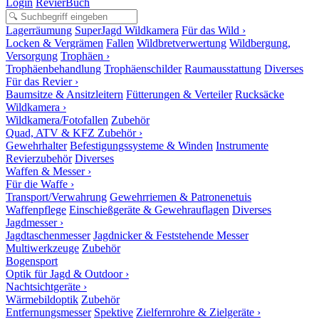
Login
RevierBuch
Lagerräumung
SuperJagd Wildkamera
Für das Wild ›
Locken & Vergrämen
Fallen
Wildbretverwertung
Wildbergung,
Versorgung
Trophäen ›
Trophäenbehandlung
Trophäenschilder
Raumausstattung
Diverses
Für das Revier ›
Baumsitze & Ansitzleitern
Fütterungen & Verteiler
Rucksäcke
Wildkamera ›
Wildkamera/Fotofallen
Zubehör
Quad, ATV & KFZ Zubehör ›
Gewehrhalter
Befestigungssysteme & Winden
Instrumente
Revierzubehör
Diverses
Waffen & Messer ›
Für die Waffe ›
Transport/Verwahrung
Gewehrriemen & Patronenetuis
Waffenpflege
Einschießgeräte & Gewehrauflagen
Diverses
Jagdmesser ›
Jagdtaschenmesser
Jagdnicker & Feststehende Messer
Multiwerkzeuge
Zubehör
Bogensport
Optik für Jagd & Outdoor ›
Nachtsichtgeräte ›
Wärmebildoptik
Zubehör
Entfernungsmesser
Spektive
Zielfernrohre & Zielgeräte ›