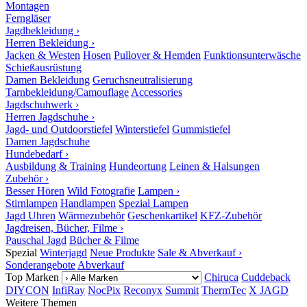
Montagen
Ferngläser
Jagdbekleidung ›
Herren Bekleidung ›
Jacken & Westen
Hosen
Pullover & Hemden
Funktionsunterwäsche
Schießausrüstung
Damen Bekleidung
Geruchsneutralisierung
Tarnbekleidung/Camouflage
Accessories
Jagdschuhwerk ›
Herren Jagdschuhe ›
Jagd- und Outdoorstiefel
Winterstiefel
Gummistiefel
Damen Jagdschuhe
Hundebedarf ›
Ausbildung & Training
Hundeortung
Leinen & Halsungen
Zubehör ›
Besser Hören
Wild Fotografie
Lampen ›
Stirnlampen
Handlampen
Spezial Lampen
Jagd Uhren
Wärmezubehör
Geschenkartikel
KFZ-Zubehör
Jagdreisen, Bücher, Filme ›
Pauschal Jagd
Bücher & Filme
Spezial
Winterjagd
Neue Produkte
Sale & Abverkauf ›
Sonderangebote
Abverkauf
Top Marken
Chiruca
Cuddeback
DIYCON
InfiRay
NocPix
Reconyx
Summit
ThermTec
X JAGD
Weitere Themen