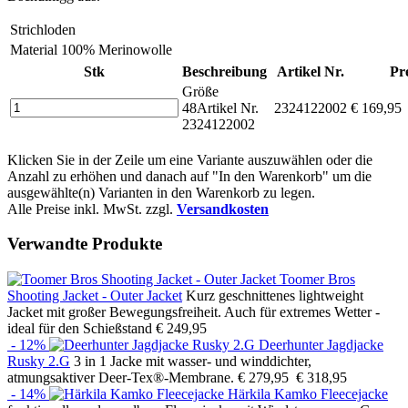
Strichloden
Material
100% Merinowolle
Stk
Beschreibung
Artikel Nr.
Pr
Größe
48
Artikel Nr.
2324122002
€ 169,95
2324122002
Klicken Sie in der Zeile um eine Variante auszuwählen oder die
Anzahl zu erhöhen und danach auf "In den Warenkorb" um die
ausgewählte(n) Varianten in den Warenkorb zu legen.
Alle Preise inkl. MwSt. zzgl.
Versandkosten
Verwandte Produkte
Toomer Bros
Shooting Jacket - Outer Jacket
Kurz geschnittenes lightweight
Jacket mit großer Bewegungsfreiheit. Auch für extremes Wetter -
ideal für den Schießstand
€ 249,95
- 12%
Deerhunter Jagdjacke
Rusky 2.G
3 in 1 Jacke mit wasser- und winddichter,
atmungsaktiver Deer-Tex®-Membrane.
€ 279,95
€ 318,95
- 14%
Härkila Kamko Fleecejacke