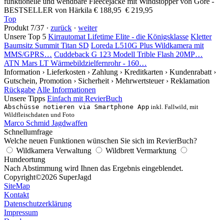
funktionelle und wendbare Fleecejacke mit Windstopper von Gore -
BESTSELLER von Härkila
€ 188,95
€ 219,95
Top
Produkt 7/37 ·
zurück
·
weiter
Unsere Top 5
Kirrautomat Lifetime Elite - die Königsklasse
Kletter
Baumsitz Summit Titan SD
Loreda L510G Plus Wildkamera mit
MMS/GPRS…
Cuddeback G 123 Modell Trible Flash 20MP…
ATN Mars LT Wärmebildzielfernrohr - 160…
Information
› Lieferkosten
› Zahlung
› Kreditkarten
› Kundenrabatt
›
Gutschein, Promotion
› Sicherheit
› Mehrwertsteuer
› Reklamation
Rückgabe
Alle Informationen
Unsere Tipps
Einfach mit RevierBuch
Abschüsse notieren via Smartphone App
inkl. Fallwild, mit
Wildfleischdaten und Foto
Marco Schmid Jagdwaffen
Schnellumfrage
Welche neuen Funktionen wünschen Sie sich im RevierBuch?
Wildkamera Verwaltung
Wildbrett Vermarktung
Hundeortung
Nach Abstimmung wird Ihnen das Ergebnis eingeblendet.
Copyright
©2026 SuperJagd
SiteMap
Kontakt
Datenschutzerklärung
Impressum