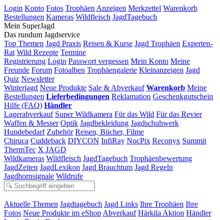
Login
Konto
Fotos
Trophäen
Anzeigen
Merkzettel
Warenkorb
Bestellungen
Kameras
Wildfleisch
JagdTagebuch
Mein SuperJagd
Das rundum Jagdservice
Top Themen
Jagd Praxis
Reisen & Kurse
Jagd Trophäen
Experten-
Rat
Wild Rezepte
Termine
Registrierung
Login
Passwort vergessen
Mein Konto
Meine
Freunde
Forum
Fotoalben
Trophäengalerie
Kleinanzeigen
Jagd
Quiz
Newsletter
Winterjagd
Neue Produkte
Sale & Abverkauf
Warenkorb
Meine
Bestellungen
Lieferbedingungen
Reklamation
Geschenkgutschein
Hilfe (FAQ)
Händler
Lagerabverkauf
Super Wildkamera
Für das Wild
Für das Revier
Waffen & Messer
Optik
Jagdbekleidung
Jagdschuhwerk
Hundebedarf
Zubehör
Reisen, Bücher, Filme
Chiruca
Cuddeback
DIYCON
InfiRay
NocPix
Reconyx
Summit
ThermTec
X JAGD
Wildkameras
Wildfleisch
JagdTagebuch
Trophäenbewertung
JagdZeiten
JagdLexikon
Jagd Brauchtum
Jagd Regeln
Jagdhornsignale
Wildrufe
Aktuelle Themen
Jagdtagebuch
Jagd Links
Ihre Trophäen
Ihre
Fotos
Neue Produkte im eShop
Abverkauf
Härkila Aktion
Händler