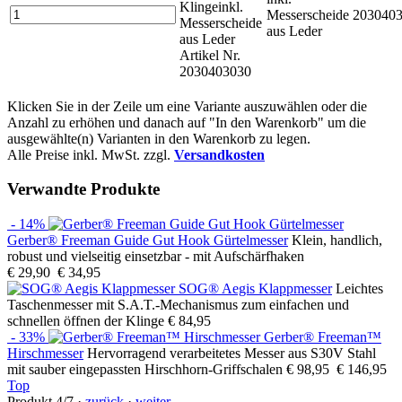
Klinge
inkl.
Messerscheide
203040
Messerscheide
aus Leder
aus Leder
Artikel Nr.
2030403030
Klicken Sie in der Zeile um eine Variante auszuwählen oder die
Anzahl zu erhöhen und danach auf "In den Warenkorb" um die
ausgewählte(n) Varianten in den Warenkorb zu legen.
Alle Preise inkl. MwSt. zzgl.
Versandkosten
Verwandte Produkte
- 14%
Gerber® Freeman Guide Gut Hook Gürtelmesser
Klein, handlich,
robust und vielseitig einsetzbar - mit Aufschärfhaken
€ 29,90
€ 34,95
SOG® Aegis Klappmesser
Leichtes
Taschenmesser mit S.A.T.-Mechanismus zum einfachen und
schnellen öffnen der Klinge
€ 84,95
- 33%
Gerber® Freeman™
Hirschmesser
Hervorragend verarbeitetes Messer aus S30V Stahl
mit sauber eingepassten Hirschhorn-Griffschalen
€ 98,95
€ 146,95
Top
Produkt 4/7 ·
zurück
·
weiter