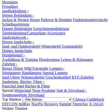
Montagen
Ferngläser
Jagdbekleidung ›
Herren Bekleidung ›
Jacken & Westen
Hosen
Pullover & Hemden
Funktionsunterwäsche
Schießausrüstung
Damen Bekleidung
Geruchsneutralisierung
Tarnbekleidung/Camouflage
Accessories
Jagdschuhwerk ›
Herren Jagdschuhe ›
Jagd- und Outdoorstiefel
Winterstiefel
Gummistiefel
Damen Jagdschuhe
Hundebedarf ›
Ausbildung & Training
Hundeortung
Leinen & Halsungen
Zubehör ›
Besser Hören
Wild Fotografie
Lampen ›
Stirnlampen
Handlampen
Spezial Lampen
Jagd Uhren
Wärmezubehör
Geschenkartikel
KFZ-Zubehör
Jagdreisen, Bücher, Filme ›
Pauschal Jagd
Bücher & Filme
Spezial
Winterjagd
Neue Produkte
Sale & Abverkauf ›
Sonderangebote
Abverkauf
Top Marken
Chiruca
Cuddeback
DIYCON
InfiRay
NocPix
Reconyx
Summit
ThermTec
X JAGD
Weitere Themen