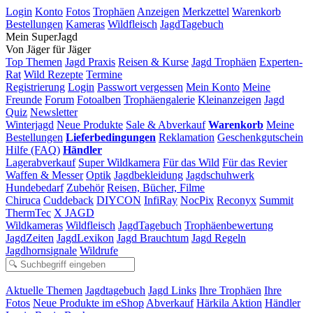
Login
Konto
Fotos
Trophäen
Anzeigen
Merkzettel
Warenkorb
Bestellungen
Kameras
Wildfleisch
JagdTagebuch
Mein SuperJagd
Von Jäger für Jäger
Top Themen
Jagd Praxis
Reisen & Kurse
Jagd Trophäen
Experten-
Rat
Wild Rezepte
Termine
Registrierung
Login
Passwort vergessen
Mein Konto
Meine
Freunde
Forum
Fotoalben
Trophäengalerie
Kleinanzeigen
Jagd
Quiz
Newsletter
Winterjagd
Neue Produkte
Sale & Abverkauf
Warenkorb
Meine
Bestellungen
Lieferbedingungen
Reklamation
Geschenkgutschein
Hilfe (FAQ)
Händler
Lagerabverkauf
Super Wildkamera
Für das Wild
Für das Revier
Waffen & Messer
Optik
Jagdbekleidung
Jagdschuhwerk
Hundebedarf
Zubehör
Reisen, Bücher, Filme
Chiruca
Cuddeback
DIYCON
InfiRay
NocPix
Reconyx
Summit
ThermTec
X JAGD
Wildkameras
Wildfleisch
JagdTagebuch
Trophäenbewertung
JagdZeiten
JagdLexikon
Jagd Brauchtum
Jagd Regeln
Jagdhornsignale
Wildrufe
Aktuelle Themen
Jagdtagebuch
Jagd Links
Ihre Trophäen
Ihre
Fotos
Neue Produkte im eShop
Abverkauf
Härkila Aktion
Händler