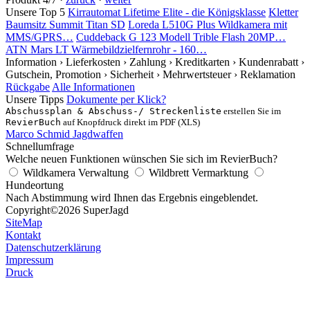
Unsere Top 5
Kirrautomat Lifetime Elite - die Königsklasse
Kletter
Baumsitz Summit Titan SD
Loreda L510G Plus Wildkamera mit
MMS/GPRS…
Cuddeback G 123 Modell Trible Flash 20MP…
ATN Mars LT Wärmebildzielfernrohr - 160…
Information
› Lieferkosten
› Zahlung
› Kreditkarten
› Kundenrabatt
›
Gutschein, Promotion
› Sicherheit
› Mehrwertsteuer
› Reklamation
Rückgabe
Alle Informationen
Unsere Tipps
Dokumente per Klick?
Abschussplan & Abschuss-/ Streckenliste
erstellen Sie im
RevierBuch
auf Knopfdruck direkt im PDF (XLS)
Marco Schmid Jagdwaffen
Schnellumfrage
Welche neuen Funktionen wünschen Sie sich im RevierBuch?
Wildkamera Verwaltung
Wildbrett Vermarktung
Hundeortung
Nach Abstimmung wird Ihnen das Ergebnis eingeblendet.
Copyright
©2026 SuperJagd
SiteMap
Kontakt
Datenschutzerklärung
Impressum
Druck