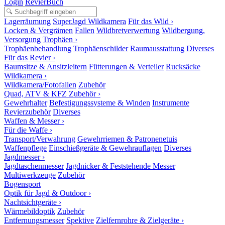
Login
RevierBuch
Lagerräumung
SuperJagd Wildkamera
Für das Wild ›
Locken & Vergrämen
Fallen
Wildbretverwertung
Wildbergung,
Versorgung
Trophäen ›
Trophäenbehandlung
Trophäenschilder
Raumausstattung
Diverses
Für das Revier ›
Baumsitze & Ansitzleitern
Fütterungen & Verteiler
Rucksäcke
Wildkamera ›
Wildkamera/Fotofallen
Zubehör
Quad, ATV & KFZ Zubehör ›
Gewehrhalter
Befestigungssysteme & Winden
Instrumente
Revierzubehör
Diverses
Waffen & Messer ›
Für die Waffe ›
Transport/Verwahrung
Gewehrriemen & Patronenetuis
Waffenpflege
Einschießgeräte & Gewehrauflagen
Diverses
Jagdmesser ›
Jagdtaschenmesser
Jagdnicker & Feststehende Messer
Multiwerkzeuge
Zubehör
Bogensport
Optik für Jagd & Outdoor ›
Nachtsichtgeräte ›
Wärmebildoptik
Zubehör
Entfernungsmesser
Spektive
Zielfernrohre & Zielgeräte ›