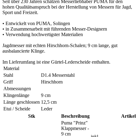
Seit über 230 Jahren schätzen Messerliebhaber PUMA für den
hohen Qualitätsanspruch bei der Herstellung von Messern für Jagd,
Sport und Freizeit.
• Entwickelt von PUMA, Solingen
• in Zusammenarbeit mit führenden Messer-Designern
• Verwendung hochwertigster Materialien
Jagdmesser mit echten Hirschhorn-Schalen; 9 cm lange, gut
ausbalancierte Klinge.
Im Lieferumfang ist eine Gürtel-Lederscheide enthalten.
Material
Stahl
D1.4 Messerstahl
Griff
Hirschhorn
Abmessungen
Klingenlänge
9 cm
Länge geschlossen
12,5 cm
Etui / Scheide
Leder
Stk
Beschreibung
Artikel
Puma "Prinz"
Klappmesser -
9 cm
inkl.