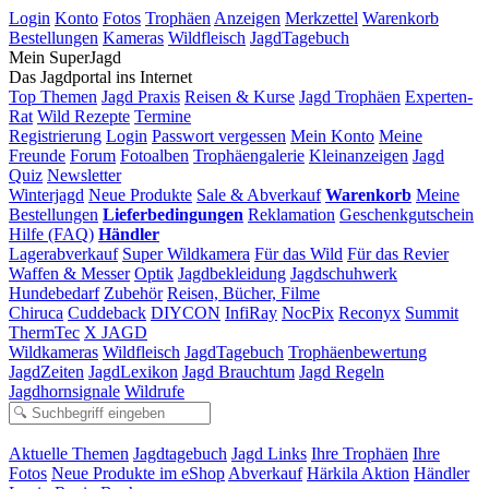
Login
Konto
Fotos
Trophäen
Anzeigen
Merkzettel
Warenkorb
Bestellungen
Kameras
Wildfleisch
JagdTagebuch
Mein SuperJagd
Das Jagdportal ins Internet
Top Themen
Jagd Praxis
Reisen & Kurse
Jagd Trophäen
Experten-
Rat
Wild Rezepte
Termine
Registrierung
Login
Passwort vergessen
Mein Konto
Meine
Freunde
Forum
Fotoalben
Trophäengalerie
Kleinanzeigen
Jagd
Quiz
Newsletter
Winterjagd
Neue Produkte
Sale & Abverkauf
Warenkorb
Meine
Bestellungen
Lieferbedingungen
Reklamation
Geschenkgutschein
Hilfe (FAQ)
Händler
Lagerabverkauf
Super Wildkamera
Für das Wild
Für das Revier
Waffen & Messer
Optik
Jagdbekleidung
Jagdschuhwerk
Hundebedarf
Zubehör
Reisen, Bücher, Filme
Chiruca
Cuddeback
DIYCON
InfiRay
NocPix
Reconyx
Summit
ThermTec
X JAGD
Wildkameras
Wildfleisch
JagdTagebuch
Trophäenbewertung
JagdZeiten
JagdLexikon
Jagd Brauchtum
Jagd Regeln
Jagdhornsignale
Wildrufe
Aktuelle Themen
Jagdtagebuch
Jagd Links
Ihre Trophäen
Ihre
Fotos
Neue Produkte im eShop
Abverkauf
Härkila Aktion
Händler