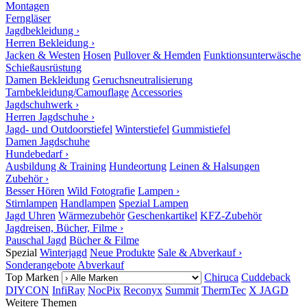
Montagen
Ferngläser
Jagdbekleidung ›
Herren Bekleidung ›
Jacken & Westen
Hosen
Pullover & Hemden
Funktionsunterwäsche
Schießausrüstung
Damen Bekleidung
Geruchsneutralisierung
Tarnbekleidung/Camouflage
Accessories
Jagdschuhwerk ›
Herren Jagdschuhe ›
Jagd- und Outdoorstiefel
Winterstiefel
Gummistiefel
Damen Jagdschuhe
Hundebedarf ›
Ausbildung & Training
Hundeortung
Leinen & Halsungen
Zubehör ›
Besser Hören
Wild Fotografie
Lampen ›
Stirnlampen
Handlampen
Spezial Lampen
Jagd Uhren
Wärmezubehör
Geschenkartikel
KFZ-Zubehör
Jagdreisen, Bücher, Filme ›
Pauschal Jagd
Bücher & Filme
Spezial
Winterjagd
Neue Produkte
Sale & Abverkauf ›
Sonderangebote
Abverkauf
Top Marken
Chiruca
Cuddeback
DIYCON
InfiRay
NocPix
Reconyx
Summit
ThermTec
X JAGD
Weitere Themen