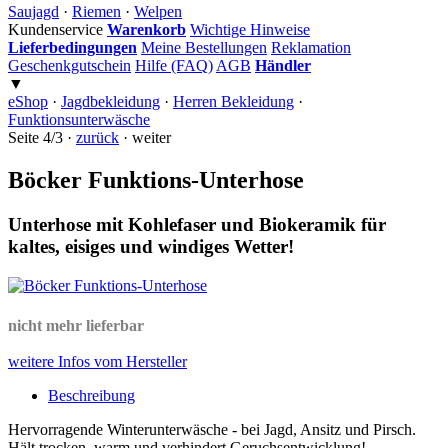
Saujagd
·
Riemen
·
Welpen
Kundenservice
Warenkorb
Wichtige Hinweise
Lieferbedingungen
Meine Bestellungen
Reklamation
Geschenkgutschein
Hilfe (FAQ)
AGB
Händler
▼
eShop
·
Jagdbekleidung
·
Herren Bekleidung
·
Funktionsunterwäsche
Seite 4/3 ·
zurück
· weiter
Böcker Funktions-Unterhose
Unterhose mit Kohlefaser und Biokeramik für
kaltes, eisiges und windiges Wetter!
nicht mehr lieferbar
weitere Infos vom Hersteller
Beschreibung
Hervorragende Winterunterwäsche - bei Jagd, Ansitz und Pirsch.
Hält trocken, warm und verhindert Geruchsentwicklung!