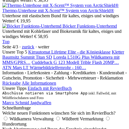
windiges Wetter!
€ 58,95
Thermo-Unterhose mit X-Scent™ System von ArcticShield®
Unterhose mit elastischem Bund für kaltes, eisiges und windiges
Wetter!
€ 19,95
Böcker Funktions-Unterhemd
Unterhemd mit Kohlefaser und Biokeramik für kaltes, eisiges und
windiges Wetter!
€ 58,95
Top
Seite 4/3 ·
zurück
· weiter
Unsere Top 5
Kirrautomat Lifetime Elite - die Königsklasse
Kletter
Baumsitz Summit Titan SD
Loreda L510G Plus Wildkamera mit
MMS/GPRS…
Cuddeback G 123 Modell Trible Flash 20MP…
ATN Mars LT Wärmebildzielfernrohr - 160…
Information
› Lieferkosten
› Zahlung
› Kreditkarten
› Kundenrabatt
›
Gutschein, Promotion
› Sicherheit
› Mehrwertsteuer
› Reklamation
Rückgabe
Alle Informationen
Unsere Tipps
Einfach mit RevierBuch
Abschüsse notieren via Smartphone App
inkl. Fallwild, mit
Wildfleischdaten und Foto
Marco Schmid Jagdwaffen
Schnellumfrage
Welche neuen Funktionen wünschen Sie sich im RevierBuch?
Wildkamera Verwaltung
Wildbrett Vermarktung
Hundeortung