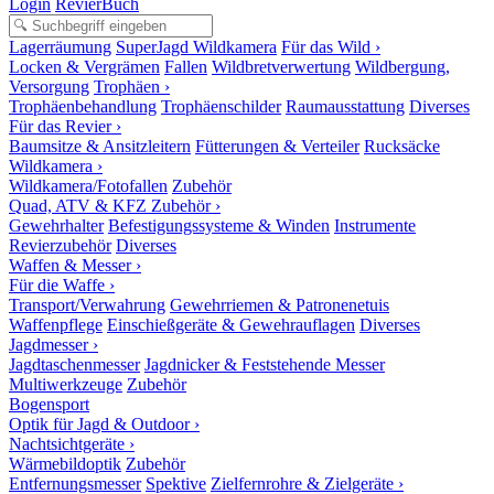
Login
RevierBuch
Lagerräumung
SuperJagd Wildkamera
Für das Wild ›
Locken & Vergrämen
Fallen
Wildbretverwertung
Wildbergung,
Versorgung
Trophäen ›
Trophäenbehandlung
Trophäenschilder
Raumausstattung
Diverses
Für das Revier ›
Baumsitze & Ansitzleitern
Fütterungen & Verteiler
Rucksäcke
Wildkamera ›
Wildkamera/Fotofallen
Zubehör
Quad, ATV & KFZ Zubehör ›
Gewehrhalter
Befestigungssysteme & Winden
Instrumente
Revierzubehör
Diverses
Waffen & Messer ›
Für die Waffe ›
Transport/Verwahrung
Gewehrriemen & Patronenetuis
Waffenpflege
Einschießgeräte & Gewehrauflagen
Diverses
Jagdmesser ›
Jagdtaschenmesser
Jagdnicker & Feststehende Messer
Multiwerkzeuge
Zubehör
Bogensport
Optik für Jagd & Outdoor ›
Nachtsichtgeräte ›
Wärmebildoptik
Zubehör
Entfernungsmesser
Spektive
Zielfernrohre & Zielgeräte ›