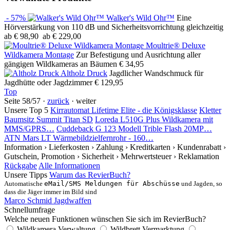
- 57%
Walker's Wild Ohr™
Eine
Hörverstärkung von 110 dB und Sicherheitsvorrichtung gleichzeitig
ab € 98,90
ab € 229,00
Moultrie® Deluxe
Wildkamera Montage
Zur Befestigung und Ausrichtung aller
gängigen Wildkameras an Bäumen
€ 34,95
Altholz Druck
Jagdlicher Wandschmuck für
Jagdhütte oder Jagdzimmer
€ 129,95
Top
Seite 58/57 ·
zurück
· weiter
Unsere Top 5
Kirrautomat Lifetime Elite - die Königsklasse
Kletter
Baumsitz Summit Titan SD
Loreda L510G Plus Wildkamera mit
MMS/GPRS…
Cuddeback G 123 Modell Trible Flash 20MP…
ATN Mars LT Wärmebildzielfernrohr - 160…
Information
› Lieferkosten
› Zahlung
› Kreditkarten
› Kundenrabatt
›
Gutschein, Promotion
› Sicherheit
› Mehrwertsteuer
› Reklamation
Rückgabe
Alle Informationen
Unsere Tipps
Warum das RevierBuch?
Automatische
eMail/SMS Meldungen für Abschüsse
und Jagden, so
dass die Jäger immer im Bild sind
Marco Schmid Jagdwaffen
Schnellumfrage
Welche neuen Funktionen wünschen Sie sich im RevierBuch?
Wildkamera Verwaltung
Wildbrett Vermarktung