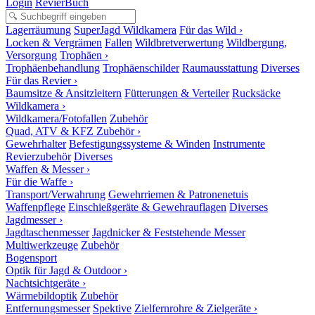
Login
RevierBuch
Lagerräumung
SuperJagd Wildkamera
Für das Wild ›
Locken & Vergrämen
Fallen
Wildbretverwertung
Wildbergung,
Versorgung
Trophäen ›
Trophäenbehandlung
Trophäenschilder
Raumausstattung
Diverses
Für das Revier ›
Baumsitze & Ansitzleitern
Fütterungen & Verteiler
Rucksäcke
Wildkamera ›
Wildkamera/Fotofallen
Zubehör
Quad, ATV & KFZ Zubehör ›
Gewehrhalter
Befestigungssysteme & Winden
Instrumente
Revierzubehör
Diverses
Waffen & Messer ›
Für die Waffe ›
Transport/Verwahrung
Gewehrriemen & Patronenetuis
Waffenpflege
Einschießgeräte & Gewehrauflagen
Diverses
Jagdmesser ›
Jagdtaschenmesser
Jagdnicker & Feststehende Messer
Multiwerkzeuge
Zubehör
Bogensport
Optik für Jagd & Outdoor ›
Nachtsichtgeräte ›
Wärmebildoptik
Zubehör
Entfernungsmesser
Spektive
Zielfernrohre & Zielgeräte ›