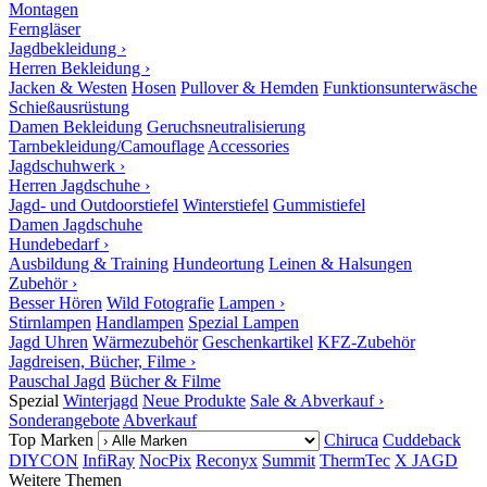
Montagen
Ferngläser
Jagdbekleidung ›
Herren Bekleidung ›
Jacken & Westen
Hosen
Pullover & Hemden
Funktionsunterwäsche
Schießausrüstung
Damen Bekleidung
Geruchsneutralisierung
Tarnbekleidung/Camouflage
Accessories
Jagdschuhwerk ›
Herren Jagdschuhe ›
Jagd- und Outdoorstiefel
Winterstiefel
Gummistiefel
Damen Jagdschuhe
Hundebedarf ›
Ausbildung & Training
Hundeortung
Leinen & Halsungen
Zubehör ›
Besser Hören
Wild Fotografie
Lampen ›
Stirnlampen
Handlampen
Spezial Lampen
Jagd Uhren
Wärmezubehör
Geschenkartikel
KFZ-Zubehör
Jagdreisen, Bücher, Filme ›
Pauschal Jagd
Bücher & Filme
Spezial
Winterjagd
Neue Produkte
Sale & Abverkauf ›
Sonderangebote
Abverkauf
Top Marken
Chiruca
Cuddeback
DIYCON
InfiRay
NocPix
Reconyx
Summit
ThermTec
X JAGD
Weitere Themen