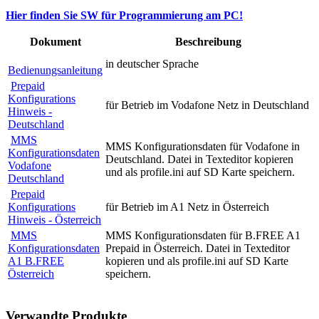
Hier finden Sie SW für Programmierung am PC!
Dokument
Beschreibung
in deutscher Sprache
Bedienungsanleitung
Prepaid
Konfigurations
für Betrieb im Vodafone Netz in Deutschland
Hinweis -
Deutschland
MMS
MMS Konfigurationsdaten für Vodafone in
Konfigurationsdaten
Deutschland. Datei in Texteditor kopieren
Vodafone
und als profile.ini auf SD Karte speichern.
Deutschland
Prepaid
Konfigurations
für Betrieb im A1 Netz in Österreich
Hinweis - Österreich
MMS
MMS Konfigurationsdaten für B.FREE A1
Konfigurationsdaten
Prepaid in Österreich. Datei in Texteditor
A1 B.FREE
kopieren und als profile.ini auf SD Karte
Österreich
speichern.
Verwandte Produkte