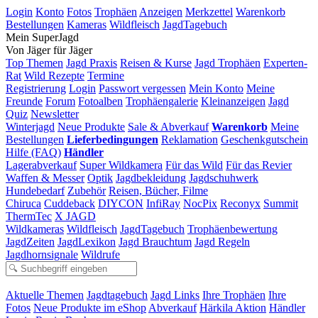
Login
Konto
Fotos
Trophäen
Anzeigen
Merkzettel
Warenkorb
Bestellungen
Kameras
Wildfleisch
JagdTagebuch
Mein SuperJagd
Von Jäger für Jäger
Top Themen
Jagd Praxis
Reisen & Kurse
Jagd Trophäen
Experten-
Rat
Wild Rezepte
Termine
Registrierung
Login
Passwort vergessen
Mein Konto
Meine
Freunde
Forum
Fotoalben
Trophäengalerie
Kleinanzeigen
Jagd
Quiz
Newsletter
Winterjagd
Neue Produkte
Sale & Abverkauf
Warenkorb
Meine
Bestellungen
Lieferbedingungen
Reklamation
Geschenkgutschein
Hilfe (FAQ)
Händler
Lagerabverkauf
Super Wildkamera
Für das Wild
Für das Revier
Waffen & Messer
Optik
Jagdbekleidung
Jagdschuhwerk
Hundebedarf
Zubehör
Reisen, Bücher, Filme
Chiruca
Cuddeback
DIYCON
InfiRay
NocPix
Reconyx
Summit
ThermTec
X JAGD
Wildkameras
Wildfleisch
JagdTagebuch
Trophäenbewertung
JagdZeiten
JagdLexikon
Jagd Brauchtum
Jagd Regeln
Jagdhornsignale
Wildrufe
Aktuelle Themen
Jagdtagebuch
Jagd Links
Ihre Trophäen
Ihre
Fotos
Neue Produkte im eShop
Abverkauf
Härkila Aktion
Händler