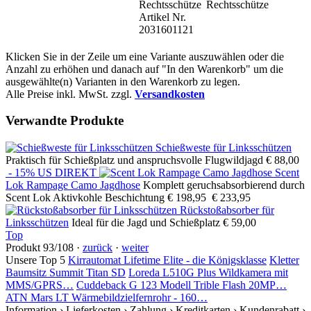
Rechtsschütze
Rechtsschütze
Artikel Nr.
2031601121
Klicken Sie in der Zeile um eine Variante auszuwählen oder die
Anzahl zu erhöhen und danach auf "In den Warenkorb" um die
ausgewählte(n) Varianten in den Warenkorb zu legen.
Alle Preise inkl. MwSt. zzgl.
Versandkosten
Verwandte Produkte
Schießweste für Linksschützen
Praktisch für Schießplatz und anspruchsvolle Flugwildjagd
€ 88,00
- 15%
US DIREKT
Scent
Lok Rampage Camo Jagdhose
Komplett geruchsabsorbierend durch
Scent Lok Aktivkohle Beschichtung
€ 198,95
€ 233,95
Rückstoßabsorber für
Linksschützen
Ideal für die Jagd und Schießplatz
€ 59,00
Top
Produkt 93/108 ·
zurück
·
weiter
Unsere Top 5
Kirrautomat Lifetime Elite - die Königsklasse
Kletter
Baumsitz Summit Titan SD
Loreda L510G Plus Wildkamera mit
MMS/GPRS…
Cuddeback G 123 Modell Trible Flash 20MP…
ATN Mars LT Wärmebildzielfernrohr - 160…
Information
› Lieferkosten
› Zahlung
› Kreditkarten
› Kundenrabatt
›