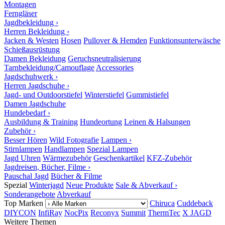
Montagen
Ferngläser
Jagdbekleidung ›
Herren Bekleidung ›
Jacken & Westen
Hosen
Pullover & Hemden
Funktionsunterwäsche
Schießausrüstung
Damen Bekleidung
Geruchsneutralisierung
Tarnbekleidung/Camouflage
Accessories
Jagdschuhwerk ›
Herren Jagdschuhe ›
Jagd- und Outdoorstiefel
Winterstiefel
Gummistiefel
Damen Jagdschuhe
Hundebedarf ›
Ausbildung & Training
Hundeortung
Leinen & Halsungen
Zubehör ›
Besser Hören
Wild Fotografie
Lampen ›
Stirnlampen
Handlampen
Spezial Lampen
Jagd Uhren
Wärmezubehör
Geschenkartikel
KFZ-Zubehör
Jagdreisen, Bücher, Filme ›
Pauschal Jagd
Bücher & Filme
Spezial
Winterjagd
Neue Produkte
Sale & Abverkauf ›
Sonderangebote
Abverkauf
Top Marken
Chiruca
Cuddeback
DIYCON
InfiRay
NocPix
Reconyx
Summit
ThermTec
X JAGD
Weitere Themen