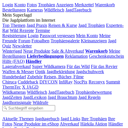
Login
Konto
Fotos
Trophäen
Anzeigen
Merkzettel
Warenkorb
Bestellungen
Kameras
Wildfleisch
JagdTagebuch
Mein SuperJagd
Die Jagdplattform im Internet
Top Themen
Jagd Praxis
Reisen & Kurse
Jagd Trophäen
Experten-
Rat
Wild Rezepte
Termine
Registrierung
Login
Passwort vergessen
Mein Konto
Meine
Freunde
Forum
Fotoalben
Trophäengalerie
Kleinanzeigen
Jagd
Quiz
Newsletter
Winterjagd
Neue Produkte
Sale & Abverkauf
Warenkorb
Meine
Bestellungen
Lieferbedingungen
Reklamation
Geschenkgutschein
Hilfe (FAQ)
Händler
Lagerabverkauf
Super Wildkamera
Für das Wild
Für das Revier
Waffen & Messer
Optik
Jagdbekleidung
Jagdschuhwerk
Hundebedarf
Zubehör
Reisen, Bücher, Filme
Chiruca
Cuddeback
DIYCON
InfiRay
NocPix
Reconyx
Summit
ThermTec
X JAGD
Wildkameras
Wildfleisch
JagdTagebuch
Trophäenbewertung
JagdZeiten
JagdLexikon
Jagd Brauchtum
Jagd Regeln
Jagdhornsignale
Wildrufe
Aktuelle Themen
Jagdtagebuch
Jagd Links
Ihre Trophäen
Ihre
Fotos
Neue Produkte im eShop
Abverkauf
Härkila Aktion
Händler