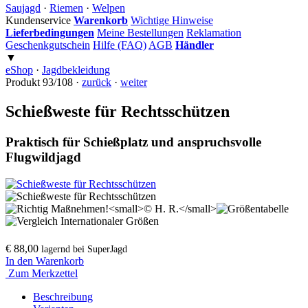
Saujagd
·
Riemen
·
Welpen
Kundenservice
Warenkorb
Wichtige Hinweise
Lieferbedingungen
Meine Bestellungen
Reklamation
Geschenkgutschein
Hilfe (FAQ)
AGB
Händler
▼
eShop
·
Jagdbekleidung
Produkt 93/108 ·
zurück
·
weiter
Schießweste für Rechtsschützen
Praktisch für Schießplatz und anspruchsvolle
Flugwildjagd
€ 88,00
lagernd bei SuperJagd
In den Warenkorb
Zum Merkzettel
Beschreibung