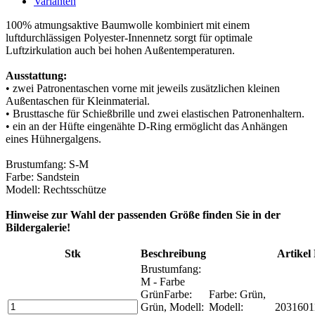
Varianten
100% atmungsaktive Baumwolle kombiniert mit einem
luftdurchlässigen Polyester-Innennetz sorgt für optimale
Luftzirkulation auch bei hohen Außentemperaturen.
Ausstattung:
• zwei Patronentaschen vorne mit jeweils zusätzlichen kleinen
Außentaschen für Kleinmaterial.
• Brusttasche für Schießbrille und zwei elastischen Patronenhaltern.
• ein an der Hüfte eingenähte D-Ring ermöglicht das Anhängen
eines Hühnergalgens.
Brustumfang: S-M
Farbe: Sandstein
Modell: Rechtsschütze
Hinweise zur Wahl der passenden Größe finden Sie in der
Bildergalerie!
Stk
Beschreibung
Artikel 
Brustumfang:
M - Farbe
Grün
Farbe:
Farbe: Grün,
Grün, Modell:
Modell:
2031601