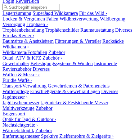
Login
RevierBuch
Lagerräumung
SuperJagd Wildkamera
Für das Wild ›
Locken & Vergrämen
Fallen
Wildbretverwertung
Wildbergung,
Versorgung
Trophäen ›
Trophäenbehandlung
Trophäenschilder
Raumausstattung
Diverses
Für das Revier ›
Baumsitze & Ansitzleitern
Fütterungen & Verteiler
Rucksäcke
Wildkamera ›
Wildkamera/Fotofallen
Zubehör
Quad, ATV & KFZ Zubehör ›
Gewehrhalter
Befestigungssysteme & Winden
Instrumente
Revierzubehör
Diverses
Waffen & Messer ›
Für die Waffe ›
Transport/Verwahrung
Gewehrriemen & Patronenetuis
Waffenpflege
Einschießgeräte & Gewehrauflagen
Diverses
Jagdmesser ›
Jagdtaschenmesser
Jagdnicker & Feststehende Messer
Multiwerkzeuge
Zubehör
Bogensport
Optik für Jagd & Outdoor ›
Nachtsichtgeräte ›
Wärmebildoptik
Zubehör
Entfernungsmesser
Spektive
Zielfernrohre & Zielgeräte ›