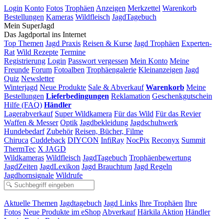
Login
Konto
Fotos
Trophäen
Anzeigen
Merkzettel
Warenkorb
Bestellungen
Kameras
Wildfleisch
JagdTagebuch
Mein SuperJagd
Das Jagdportal ins Internet
Top Themen
Jagd Praxis
Reisen & Kurse
Jagd Trophäen
Experten-
Rat
Wild Rezepte
Termine
Registrierung
Login
Passwort vergessen
Mein Konto
Meine
Freunde
Forum
Fotoalben
Trophäengalerie
Kleinanzeigen
Jagd
Quiz
Newsletter
Winterjagd
Neue Produkte
Sale & Abverkauf
Warenkorb
Meine
Bestellungen
Lieferbedingungen
Reklamation
Geschenkgutschein
Hilfe (FAQ)
Händler
Lagerabverkauf
Super Wildkamera
Für das Wild
Für das Revier
Waffen & Messer
Optik
Jagdbekleidung
Jagdschuhwerk
Hundebedarf
Zubehör
Reisen, Bücher, Filme
Chiruca
Cuddeback
DIYCON
InfiRay
NocPix
Reconyx
Summit
ThermTec
X JAGD
Wildkameras
Wildfleisch
JagdTagebuch
Trophäenbewertung
JagdZeiten
JagdLexikon
Jagd Brauchtum
Jagd Regeln
Jagdhornsignale
Wildrufe
Aktuelle Themen
Jagdtagebuch
Jagd Links
Ihre Trophäen
Ihre
Fotos
Neue Produkte im eShop
Abverkauf
Härkila Aktion
Händler