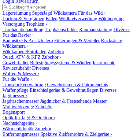
Login
RevierBuch
Lagerräumung
SuperJagd Wildkamera
Für das Wild ›
Locken & Vergrämen
Fallen
Wildbretverwertung
Wildbergung,
Versorgung
Trophäen ›
Trophäenbehandlung
Trophäenschilder
Raumausstattung
Diverses
Für das Revier ›
Baumsitze & Ansitzleitern
Fütterungen & Verteiler
Rucksäcke
Wildkamera ›
Wildkamera/Fotofallen
Zubehör
Quad, ATV & KFZ Zubehör ›
Gewehrhalter
Befestigungssysteme & Winden
Instrumente
Revierzubehör
Diverses
Waffen & Messer ›
Für die Waffe ›
Transport/Verwahrung
Gewehrriemen & Patronenetuis
Waffenpflege
Einschießgeräte & Gewehrauflagen
Diverses
Jagdmesser ›
Jagdtaschenmesser
Jagdnicker & Feststehende Messer
Multiwerkzeuge
Zubehör
Bogensport
Optik für Jagd & Outdoor ›
Nachtsichtgeräte ›
Wärmebildoptik
Zubehör
Entfernungsmesser
Spektive
Zielfernrohre & Zielgeräte ›