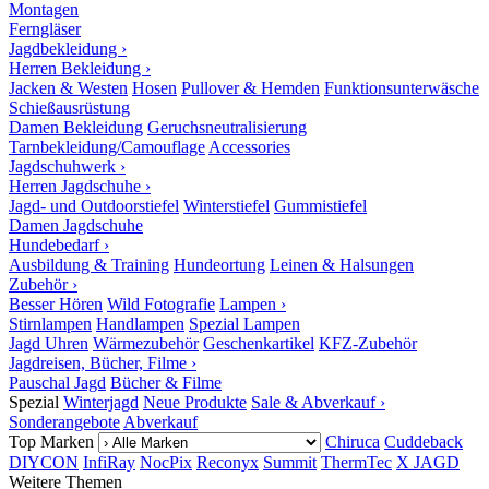
Montagen
Ferngläser
Jagdbekleidung ›
Herren Bekleidung ›
Jacken & Westen
Hosen
Pullover & Hemden
Funktionsunterwäsche
Schießausrüstung
Damen Bekleidung
Geruchsneutralisierung
Tarnbekleidung/Camouflage
Accessories
Jagdschuhwerk ›
Herren Jagdschuhe ›
Jagd- und Outdoorstiefel
Winterstiefel
Gummistiefel
Damen Jagdschuhe
Hundebedarf ›
Ausbildung & Training
Hundeortung
Leinen & Halsungen
Zubehör ›
Besser Hören
Wild Fotografie
Lampen ›
Stirnlampen
Handlampen
Spezial Lampen
Jagd Uhren
Wärmezubehör
Geschenkartikel
KFZ-Zubehör
Jagdreisen, Bücher, Filme ›
Pauschal Jagd
Bücher & Filme
Spezial
Winterjagd
Neue Produkte
Sale & Abverkauf ›
Sonderangebote
Abverkauf
Top Marken
Chiruca
Cuddeback
DIYCON
InfiRay
NocPix
Reconyx
Summit
ThermTec
X JAGD
Weitere Themen