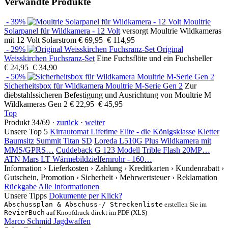
Verwandte Produkte
- 39%
Moultrie
Solarpanel für Wildkamera - 12 Volt
versorgt Moultrie Wildkameras
mit 12 Volt Solarstrom
€ 69,95
€ 114,95
- 29%
Original
Weisskirchen Fuchsranz-Set
Eine Fuchsflöte und ein Fuchsbeller
€ 24,95
€ 34,90
- 50%
Sicherheitsbox für Wildkamera Moultrie M-Serie Gen 2
Zur
diebstahlssicheren Befestigung und Ausrichtung von Moultrie M
Wildkameras Gen 2
€ 22,95
€ 45,95
Top
Produkt 34/69 ·
zurück
·
weiter
Unsere Top 5
Kirrautomat Lifetime Elite - die Königsklasse
Kletter
Baumsitz Summit Titan SD
Loreda L510G Plus Wildkamera mit
MMS/GPRS…
Cuddeback G 123 Modell Trible Flash 20MP…
ATN Mars LT Wärmebildzielfernrohr - 160…
Information
› Lieferkosten
› Zahlung
› Kreditkarten
› Kundenrabatt
›
Gutschein, Promotion
› Sicherheit
› Mehrwertsteuer
› Reklamation
Rückgabe
Alle Informationen
Unsere Tipps
Dokumente per Klick?
Abschussplan & Abschuss-/ Streckenliste
erstellen Sie im
RevierBuch
auf Knopfdruck direkt im PDF (XLS)
Marco Schmid Jagdwaffen