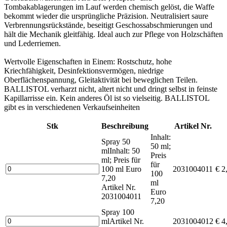
Tombakablagerungen im Lauf werden chemisch gelöst, die Waffe
bekommt wieder die ursprüngliche Präzision. Neutralisiert saure
Verbrennungsrückstände, beseitigt Geschossabschmierungen und
hält die Mechanik gleitfähig. Ideal auch zur Pflege von Holzschäften
und Lederriemen.
Wertvolle Eigenschaften in Einem: Rostschutz, hohe
Kriechfähigkeit, Desinfektionsvermögen, niedrige
Oberflächenspannung, Gleitaktivität bei beweglichen Teilen.
BALLISTOL verharzt nicht, altert nicht und dringt selbst in feinste
Kapillarrisse ein. Kein anderes Öl ist so vielseitig. BALLISTOL
gibt es in verschiedenen Verkaufseinheiten
Stk
Beschreibung
Artikel Nr.
Inhalt:
Spray 50
50 ml;
ml
Inhalt: 50
Preis
ml; Preis für
für
100 ml Euro
2031004011
€ 2
100
7,20
ml
Artikel Nr.
Euro
2031004011
7,20
Spray 100
ml
Artikel Nr.
2031004012
€ 4