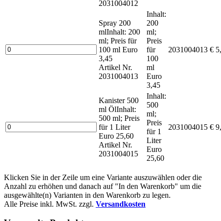
2031004012
Inhalt:
Spray 200
200
ml
Inhalt: 200
ml;
ml; Preis für
Preis
100 ml Euro
für
2031004013
€ 5
3,45
100
Artikel Nr.
ml
2031004013
Euro
3,45
Inhalt:
Kanister 500
500
ml Öl
Inhalt:
ml;
500 ml; Preis
Preis
für 1 Liter
2031004015
€ 9
für 1
Euro 25,60
Liter
Artikel Nr.
Euro
2031004015
25,60
Klicken Sie in der Zeile um eine Variante auszuwählen oder die
Anzahl zu erhöhen und danach auf "In den Warenkorb" um die
ausgewählte(n) Varianten in den Warenkorb zu legen.
Alle Preise inkl. MwSt. zzgl.
Versandkosten