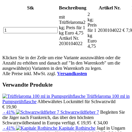
Stk
Beschreibung
Artikel Nr.
2
mit
kg;
Trüffelaroma
2
Preis
kg; Preis für 1
für 1
2030104022
€ 7,
kg Euro 4,75
kg
Artikel Nr.
Euro
2030104022
4,75
Klicken Sie in der Zeile um eine Variante auszuwählen oder die
Anzahl zu erhöhen und danach auf "In den Warenkorb" um die
ausgewählte(n) Varianten in den Warenkorb zu legen.
Alle Preise inkl. MwSt. zzgl.
Versandkosten
Verwandte Produkte
Trüffelaroma 100 ml in
Pumpsprühflasche
Altbewährtes Lockmittel für Schwarzwild
€ 19,90
- 41%
Schwarzwildfieber 7
Begleiten Sie
die Jäger nach Frankreich, das über den höchsten
Schwarzwildbestand in Europa verfügt.
€ 19,95
€ 34,00
- 41%
Kapitale Rothirsche
Jagd in Ungarn