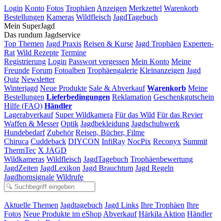
Login
Konto
Fotos
Trophäen
Anzeigen
Merkzettel
Warenkorb
Bestellungen
Kameras
Wildfleisch
JagdTagebuch
Mein SuperJagd
Das rundum Jagdservice
Top Themen
Jagd Praxis
Reisen & Kurse
Jagd Trophäen
Experten-
Rat
Wild Rezepte
Termine
Registrierung
Login
Passwort vergessen
Mein Konto
Meine
Freunde
Forum
Fotoalben
Trophäengalerie
Kleinanzeigen
Jagd
Quiz
Newsletter
Winterjagd
Neue Produkte
Sale & Abverkauf
Warenkorb
Meine
Bestellungen
Lieferbedingungen
Reklamation
Geschenkgutschein
Hilfe (FAQ)
Händler
Lagerabverkauf
Super Wildkamera
Für das Wild
Für das Revier
Waffen & Messer
Optik
Jagdbekleidung
Jagdschuhwerk
Hundebedarf
Zubehör
Reisen, Bücher, Filme
Chiruca
Cuddeback
DIYCON
InfiRay
NocPix
Reconyx
Summit
ThermTec
X JAGD
Wildkameras
Wildfleisch
JagdTagebuch
Trophäenbewertung
JagdZeiten
JagdLexikon
Jagd Brauchtum
Jagd Regeln
Jagdhornsignale
Wildrufe
Aktuelle Themen
Jagdtagebuch
Jagd Links
Ihre Trophäen
Ihre
Fotos
Neue Produkte im eShop
Abverkauf
Härkila Aktion
Händler