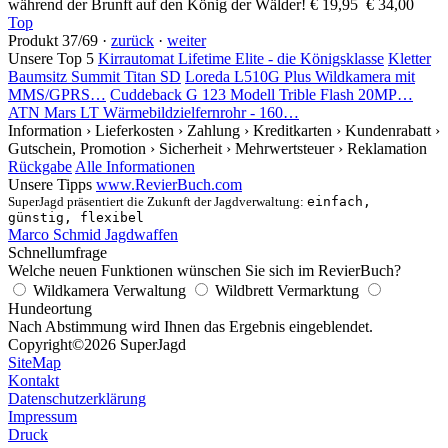
während der Brunft auf den König der Wälder!
€ 19,95
€ 34,00
Top
Produkt 37/69 ·
zurück
·
weiter
Unsere Top 5
Kirrautomat Lifetime Elite - die Königsklasse
Kletter
Baumsitz Summit Titan SD
Loreda L510G Plus Wildkamera mit
MMS/GPRS…
Cuddeback G 123 Modell Trible Flash 20MP…
ATN Mars LT Wärmebildzielfernrohr - 160…
Information
› Lieferkosten
› Zahlung
› Kreditkarten
› Kundenrabatt
›
Gutschein, Promotion
› Sicherheit
› Mehrwertsteuer
› Reklamation
Rückgabe
Alle Informationen
Unsere Tipps
www.RevierBuch.com
SuperJagd präsentiert die Zukunft der Jagdverwaltung:
einfach,
günstig, flexibel
Marco Schmid Jagdwaffen
Schnellumfrage
Welche neuen Funktionen wünschen Sie sich im RevierBuch?
Wildkamera Verwaltung
Wildbrett Vermarktung
Hundeortung
Nach Abstimmung wird Ihnen das Ergebnis eingeblendet.
Copyright
©2026 SuperJagd
SiteMap
Kontakt
Datenschutzerklärung
Impressum
Druck