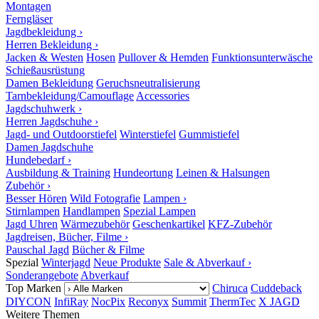
Montagen
Ferngläser
Jagdbekleidung ›
Herren Bekleidung ›
Jacken & Westen
Hosen
Pullover & Hemden
Funktionsunterwäsche
Schießausrüstung
Damen Bekleidung
Geruchsneutralisierung
Tarnbekleidung/Camouflage
Accessories
Jagdschuhwerk ›
Herren Jagdschuhe ›
Jagd- und Outdoorstiefel
Winterstiefel
Gummistiefel
Damen Jagdschuhe
Hundebedarf ›
Ausbildung & Training
Hundeortung
Leinen & Halsungen
Zubehör ›
Besser Hören
Wild Fotografie
Lampen ›
Stirnlampen
Handlampen
Spezial Lampen
Jagd Uhren
Wärmezubehör
Geschenkartikel
KFZ-Zubehör
Jagdreisen, Bücher, Filme ›
Pauschal Jagd
Bücher & Filme
Spezial
Winterjagd
Neue Produkte
Sale & Abverkauf ›
Sonderangebote
Abverkauf
Top Marken
Chiruca
Cuddeback
DIYCON
InfiRay
NocPix
Reconyx
Summit
ThermTec
X JAGD
Weitere Themen