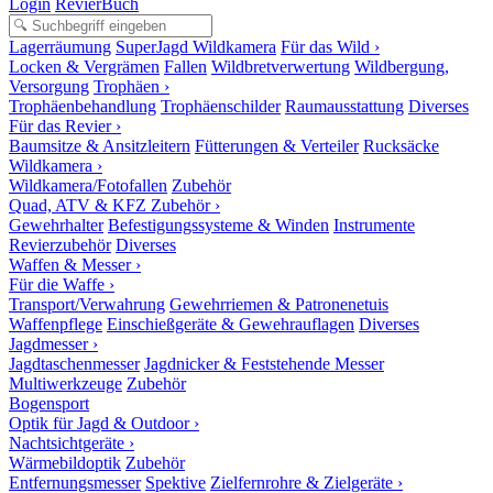
Login
RevierBuch
Lagerräumung
SuperJagd Wildkamera
Für das Wild ›
Locken & Vergrämen
Fallen
Wildbretverwertung
Wildbergung,
Versorgung
Trophäen ›
Trophäenbehandlung
Trophäenschilder
Raumausstattung
Diverses
Für das Revier ›
Baumsitze & Ansitzleitern
Fütterungen & Verteiler
Rucksäcke
Wildkamera ›
Wildkamera/Fotofallen
Zubehör
Quad, ATV & KFZ Zubehör ›
Gewehrhalter
Befestigungssysteme & Winden
Instrumente
Revierzubehör
Diverses
Waffen & Messer ›
Für die Waffe ›
Transport/Verwahrung
Gewehrriemen & Patronenetuis
Waffenpflege
Einschießgeräte & Gewehrauflagen
Diverses
Jagdmesser ›
Jagdtaschenmesser
Jagdnicker & Feststehende Messer
Multiwerkzeuge
Zubehör
Bogensport
Optik für Jagd & Outdoor ›
Nachtsichtgeräte ›
Wärmebildoptik
Zubehör
Entfernungsmesser
Spektive
Zielfernrohre & Zielgeräte ›