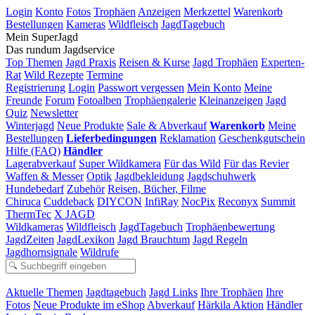
Login
Konto
Fotos
Trophäen
Anzeigen
Merkzettel
Warenkorb
Bestellungen
Kameras
Wildfleisch
JagdTagebuch
Mein SuperJagd
Das rundum Jagdservice
Top Themen
Jagd Praxis
Reisen & Kurse
Jagd Trophäen
Experten-
Rat
Wild Rezepte
Termine
Registrierung
Login
Passwort vergessen
Mein Konto
Meine
Freunde
Forum
Fotoalben
Trophäengalerie
Kleinanzeigen
Jagd
Quiz
Newsletter
Winterjagd
Neue Produkte
Sale & Abverkauf
Warenkorb
Meine
Bestellungen
Lieferbedingungen
Reklamation
Geschenkgutschein
Hilfe (FAQ)
Händler
Lagerabverkauf
Super Wildkamera
Für das Wild
Für das Revier
Waffen & Messer
Optik
Jagdbekleidung
Jagdschuhwerk
Hundebedarf
Zubehör
Reisen, Bücher, Filme
Chiruca
Cuddeback
DIYCON
InfiRay
NocPix
Reconyx
Summit
ThermTec
X JAGD
Wildkameras
Wildfleisch
JagdTagebuch
Trophäenbewertung
JagdZeiten
JagdLexikon
Jagd Brauchtum
Jagd Regeln
Jagdhornsignale
Wildrufe
Aktuelle Themen
Jagdtagebuch
Jagd Links
Ihre Trophäen
Ihre
Fotos
Neue Produkte im eShop
Abverkauf
Härkila Aktion
Händler