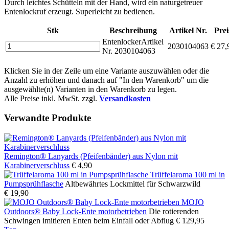
Durch leichtes Schütteln mit der Hand, wird ein naturgetreuer
Entenlockruf erzeugt. Superleicht zu bedienen.
Stk
Beschreibung
Artikel Nr.
Prei
Entenlocker
Artikel
2030104063
€ 27,
Nr. 2030104063
Klicken Sie in der Zeile um eine Variante auszuwählen oder die
Anzahl zu erhöhen und danach auf "In den Warenkorb" um die
ausgewählte(n) Varianten in den Warenkorb zu legen.
Alle Preise inkl. MwSt. zzgl.
Versandkosten
Verwandte Produkte
Remington® Lanyards (Pfeifenbänder) aus Nylon mit
Karabinerverschluss
€ 4,90
Trüffelaroma 100 ml in
Pumpsprühflasche
Altbewährtes Lockmittel für Schwarzwild
€ 19,90
MOJO
Outdoors® Baby Lock-Ente motorbetrieben
Die rotierenden
Schwingen imitieren Enten beim Einfall oder Abflug
€ 129,95