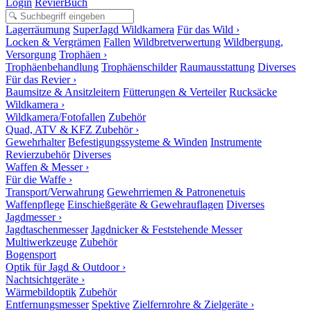
Login
RevierBuch
Lagerräumung
SuperJagd Wildkamera
Für das Wild ›
Locken & Vergrämen
Fallen
Wildbretverwertung
Wildbergung,
Versorgung
Trophäen ›
Trophäenbehandlung
Trophäenschilder
Raumausstattung
Diverses
Für das Revier ›
Baumsitze & Ansitzleitern
Fütterungen & Verteiler
Rucksäcke
Wildkamera ›
Wildkamera/Fotofallen
Zubehör
Quad, ATV & KFZ Zubehör ›
Gewehrhalter
Befestigungssysteme & Winden
Instrumente
Revierzubehör
Diverses
Waffen & Messer ›
Für die Waffe ›
Transport/Verwahrung
Gewehrriemen & Patronenetuis
Waffenpflege
Einschießgeräte & Gewehrauflagen
Diverses
Jagdmesser ›
Jagdtaschenmesser
Jagdnicker & Feststehende Messer
Multiwerkzeuge
Zubehör
Bogensport
Optik für Jagd & Outdoor ›
Nachtsichtgeräte ›
Wärmebildoptik
Zubehör
Entfernungsmesser
Spektive
Zielfernrohre & Zielgeräte ›