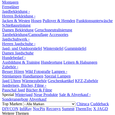
Montagen
Ferngläser
Jagdbekleidung ›
Herren Bekleidung ›
Jacken & Westen
Hosen
Pullover & Hemden
Funktionsunterwäsche
Schießausrüstung
Damen Bekleidung
Geruchsneutralisierung
Tarnbekleidung/Camouflage
Accessories
Jagdschuhwerk ›
Herren Jagdschuhe ›
Jagd- und Outdoorstiefel
Winterstiefel
Gummistiefel
Damen Jagdschuhe
Hundebedarf ›
Ausbildung & Training
Hundeortung
Leinen & Halsungen
Zubehör ›
Besser Hören
Wild Fotografie
Lampen ›
Stirnlampen
Handlampen
Spezial Lampen
Jagd Uhren
Wärmezubehör
Geschenkartikel
KFZ-Zubehör
Jagdreisen, Bücher, Filme ›
Pauschal Jagd
Bücher & Filme
Spezial
Winterjagd
Neue Produkte
Sale & Abverkauf ›
Sonderangebote
Abverkauf
Top Marken
Chiruca
Cuddeback
DIYCON
InfiRay
NocPix
Reconyx
Summit
ThermTec
X JAGD
Weitere Themen