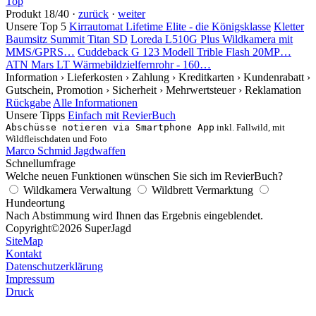
Top
Produkt 18/40 ·
zurück
·
weiter
Unsere Top 5
Kirrautomat Lifetime Elite - die Königsklasse
Kletter
Baumsitz Summit Titan SD
Loreda L510G Plus Wildkamera mit
MMS/GPRS…
Cuddeback G 123 Modell Trible Flash 20MP…
ATN Mars LT Wärmebildzielfernrohr - 160…
Information
› Lieferkosten
› Zahlung
› Kreditkarten
› Kundenrabatt
›
Gutschein, Promotion
› Sicherheit
› Mehrwertsteuer
› Reklamation
Rückgabe
Alle Informationen
Unsere Tipps
Einfach mit RevierBuch
Abschüsse notieren via Smartphone App
inkl. Fallwild, mit
Wildfleischdaten und Foto
Marco Schmid Jagdwaffen
Schnellumfrage
Welche neuen Funktionen wünschen Sie sich im RevierBuch?
Wildkamera Verwaltung
Wildbrett Vermarktung
Hundeortung
Nach Abstimmung wird Ihnen das Ergebnis eingeblendet.
Copyright
©2026 SuperJagd
SiteMap
Kontakt
Datenschutzerklärung
Impressum
Druck