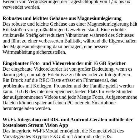
Bereich von Vergrößerungen der Tageslichtoptik von 1,5x bis 6x
verwendet werden.
Robustes und leichtes Gehäuse aus Magnesiumlegierung
Das robuste und leichte Gehäuse aus einer Magnesiumlegierung hält
Rückstößen von großkalibrigen Gewehren stand. Eine erhöhte
strukturelle Steifigkeit reduziert Vibrationen während des Schusses
und führt zu einer verbesserten Ballistik, während die Eigenschaften
der Magnesiumlegierung dazu beitragen, eine bessere
Wärmeableitung sicherzustellen.
Eingebauter Foto- und Videorekorder mit 16 GB Speicher
Der eingebaute Videorekorder ist von großer Bedeutung, wenn es
darum geht, einmalige Erlebnisse zu filmen oder zu fotografieren.
Ein Druck auf die REC-Taste erfasst ein Filmmaterial, das
problemlos mit Kollegen, Freunden und der Familie geteilt werden
kann. 16 GB des internen Speichers bieten Platz für viele Stunden
der aufgenommenen Videos und jede Menge Fotos. Aufgenommene
Dateien können später auf einen PC oder ein Smartphone
heruntergeladen werden.
Wi-Fi. Integration mit iOS- und Android-Geräten mithilfe der
kostenlosen Stream Vision App
Das integrierte Wi-Fi-Modul ermöglicht die Konnektivität des
Vorsatzgerätes Krypton FXG50 mit Android- oder iOS-