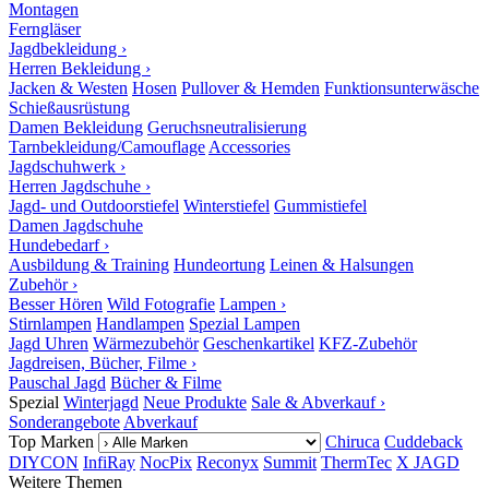
Montagen
Ferngläser
Jagdbekleidung ›
Herren Bekleidung ›
Jacken & Westen
Hosen
Pullover & Hemden
Funktionsunterwäsche
Schießausrüstung
Damen Bekleidung
Geruchsneutralisierung
Tarnbekleidung/Camouflage
Accessories
Jagdschuhwerk ›
Herren Jagdschuhe ›
Jagd- und Outdoorstiefel
Winterstiefel
Gummistiefel
Damen Jagdschuhe
Hundebedarf ›
Ausbildung & Training
Hundeortung
Leinen & Halsungen
Zubehör ›
Besser Hören
Wild Fotografie
Lampen ›
Stirnlampen
Handlampen
Spezial Lampen
Jagd Uhren
Wärmezubehör
Geschenkartikel
KFZ-Zubehör
Jagdreisen, Bücher, Filme ›
Pauschal Jagd
Bücher & Filme
Spezial
Winterjagd
Neue Produkte
Sale & Abverkauf ›
Sonderangebote
Abverkauf
Top Marken
Chiruca
Cuddeback
DIYCON
InfiRay
NocPix
Reconyx
Summit
ThermTec
X JAGD
Weitere Themen