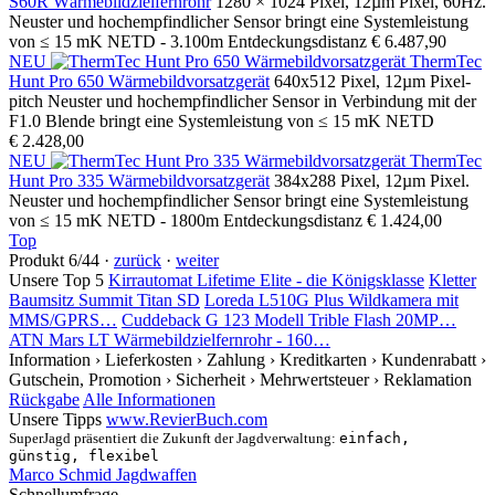
S60R Wärmebildzielfernrohr
1280 × 1024 Pixel, 12µm Pixel, 60Hz.
Neuster und hochempfindlicher Sensor bringt eine Systemleistung
von ≤ 15 mK NETD - 3.100m Entdeckungsdistanz
€ 6.487,90
NEU
ThermTec
Hunt Pro 650 Wärmebildvorsatzgerät
640x512 Pixel, 12µm Pixel-
pitch Neuster und hochempfindlicher Sensor in Verbindung mit der
F1.0 Blende bringt eine Systemleistung von ≤ 15 mK NETD
€ 2.428,00
NEU
ThermTec
Hunt Pro 335 Wärmebildvorsatzgerät
384x288 Pixel, 12µm Pixel.
Neuster und hochempfindlicher Sensor bringt eine Systemleistung
von ≤ 15 mK NETD - 1800m Entdeckungsdistanz
€ 1.424,00
Top
Produkt 6/44 ·
zurück
·
weiter
Unsere Top 5
Kirrautomat Lifetime Elite - die Königsklasse
Kletter
Baumsitz Summit Titan SD
Loreda L510G Plus Wildkamera mit
MMS/GPRS…
Cuddeback G 123 Modell Trible Flash 20MP…
ATN Mars LT Wärmebildzielfernrohr - 160…
Information
› Lieferkosten
› Zahlung
› Kreditkarten
› Kundenrabatt
›
Gutschein, Promotion
› Sicherheit
› Mehrwertsteuer
› Reklamation
Rückgabe
Alle Informationen
Unsere Tipps
www.RevierBuch.com
SuperJagd präsentiert die Zukunft der Jagdverwaltung:
einfach,
günstig, flexibel
Marco Schmid Jagdwaffen
Schnellumfrage