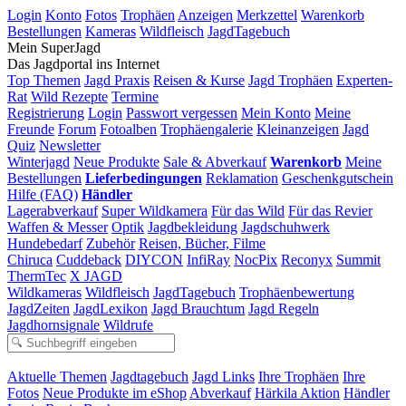
Login
Konto
Fotos
Trophäen
Anzeigen
Merkzettel
Warenkorb
Bestellungen
Kameras
Wildfleisch
JagdTagebuch
Mein SuperJagd
Das Jagdportal ins Internet
Top Themen
Jagd Praxis
Reisen & Kurse
Jagd Trophäen
Experten-
Rat
Wild Rezepte
Termine
Registrierung
Login
Passwort vergessen
Mein Konto
Meine
Freunde
Forum
Fotoalben
Trophäengalerie
Kleinanzeigen
Jagd
Quiz
Newsletter
Winterjagd
Neue Produkte
Sale & Abverkauf
Warenkorb
Meine
Bestellungen
Lieferbedingungen
Reklamation
Geschenkgutschein
Hilfe (FAQ)
Händler
Lagerabverkauf
Super Wildkamera
Für das Wild
Für das Revier
Waffen & Messer
Optik
Jagdbekleidung
Jagdschuhwerk
Hundebedarf
Zubehör
Reisen, Bücher, Filme
Chiruca
Cuddeback
DIYCON
InfiRay
NocPix
Reconyx
Summit
ThermTec
X JAGD
Wildkameras
Wildfleisch
JagdTagebuch
Trophäenbewertung
JagdZeiten
JagdLexikon
Jagd Brauchtum
Jagd Regeln
Jagdhornsignale
Wildrufe
Aktuelle Themen
Jagdtagebuch
Jagd Links
Ihre Trophäen
Ihre
Fotos
Neue Produkte im eShop
Abverkauf
Härkila Aktion
Händler