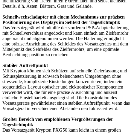
Identifizierung von Tieren, ihren Extremitäten und selbst kleinsten
Details, d.h. Ästen, Blättern, Gras und Gelände.
Schnellwechseladapter mit einem Mechanismus zur präzisen
Positionierung des Displays im Sehfeld der Tageslichtoptik
Das Vorsatzgerät wird mithilfe der vorderen PSP-Adapterhalterung
mit Schnellverschluss angedockt und kann einfach am Zielfernrohr
angebracht und abgenommen werden. Die Halterung ermöglicht
eine präzise Ausrichtung des Sehfeldes des Vorsatzgerätes mit dem
Mittelpunkt des Sehfeldes des Zielfernrohrs, um eine optimale
Beobachtungsposition zu erreichen.
Stabiler Auftreffpunkt
Mit Krypton können sich Schützen auf schnelle Zielerfassung und
Schussplatzierung in schwach beleuchteten Umgebungen ohne
stressvolle, komplizierte Einstellungen konzentrieren, indem ein
sequentielles Layout optischer und elektronischer Komponenten
verwendet wird, die für eine präzise Ausrichtung und äußerst
einfache Einstellbarkeit ausgelegt sind. Die Konstruktion des
Vorsatzgerätes gewährleistet einen stabilen Auftreffpunkt, wenn das
Vorsatzgerät in verschiedenen Abständen neu fokussiert wird.
Großer Bereich von empfohlenen Vergrößerungen der
Tageslichtoptik
Das Vorsatzgerät Krypton FXG50 kann leicht in einem großen