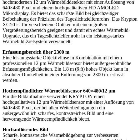
hochmodernen 12 µm Wärmebilddetektor mit einer Auflösung von
640×480 Pixel und einem hochqualitativen HD AMOLED
Mikrodisplay. Es bietet das schärfste Bild bei gleichzeitiger
Beibehaltung der Präzision des Tageslichtzielfernrohrs. Das Krypton
XG50 ist für verschiedene Optiken mit einem großen
Vergrößerungsbereich geeignet und damit ein echtes Wärmebild-
Upgrade, das ein Tageslichtzielfernrohr in ein leistungsstarkes
Wärmebild-Zielsystem verwandelt.
Erfassungsbereich über 2300 m
Eine leistungsstarke Objektivlinse in Kombination mit einem
professionellen 12 µm Wärmebildsensor bietet außergewöhnliche
Erfassungsmöglichkeiten. Ein 1,8 m (6 ft) hohes Objekt kann in
absoluter Dunkelheit in einer Entfernung von 2300 m erfasst
werden.
Hochempfindlicher Wärmebildsensor 640×480/12 µm
Für die Bildaufnahme verwendet KRYPTON einen
hochqualitativen 12 µm Wärmebildsensor mit einer Auflösung von
640×480 Pixel, der bei allen Wetterbedingungen ein
außergewöhnlich scharfes, kontrastreiches Bild und eine
hervorragende Wärmeempfindlichkeit bietet.
Hochauflösendes Bild
Scharfe, kontrastreiche Wärmebildgebung zur verbesserten