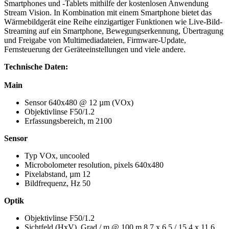
Smartphones und -Tablets mithilfe der kostenlosen Anwendung
Stream Vision. In Kombination mit einem Smartphone bietet das
Wärmebildgerät eine Reihe einzigartiger Funktionen wie Live-Bild-
Streaming auf ein Smartphone, Bewegungserkennung, Übertragung
und Freigabe von Multimediadateien, Firmware-Update,
Fernsteuerung der Geräteeinstellungen und viele andere.
Technische Daten:
Main
Sensor 640x480 @ 12 µm (VOx)
Objektivlinse F50/1.2
Erfassungsbereich, m 2100
Sensor
Typ VOx, uncooled
Microbolometer resolution, pixels 640x480
Pixelabstand, µm 12
Bildfrequenz, Hz 50
Optik
Objektivlinse F50/1.2
Sichtfeld (HxV), Grad / m @ 100 m 8.7 x 6.5 / 15.4 x 11.6