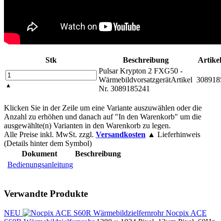
Stk
Beschreibung
Artike
Pulsar Krypton 2 FXG50 -
Wärmebildvorsatzgerät
Artikel
308918
▲
Nr. 3089185241
Klicken Sie in der Zeile um eine Variante auszuwählen oder die
Anzahl zu erhöhen und danach auf "In den Warenkorb" um die
ausgewählte(n) Varianten in den Warenkorb zu legen.
Alle Preise inkl. MwSt. zzgl.
Versandkosten
▲ Lieferhinweis
(Details hinter dem Symbol)
Dokument
Beschreibung
Bedienungsanleitung
Verwandte Produkte
NEU
Nocpix ACE