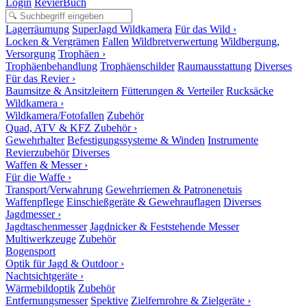
Login
RevierBuch
Lagerräumung
SuperJagd Wildkamera
Für das Wild ›
Locken & Vergrämen
Fallen
Wildbretverwertung
Wildbergung,
Versorgung
Trophäen ›
Trophäenbehandlung
Trophäenschilder
Raumausstattung
Diverses
Für das Revier ›
Baumsitze & Ansitzleitern
Fütterungen & Verteiler
Rucksäcke
Wildkamera ›
Wildkamera/Fotofallen
Zubehör
Quad, ATV & KFZ Zubehör ›
Gewehrhalter
Befestigungssysteme & Winden
Instrumente
Revierzubehör
Diverses
Waffen & Messer ›
Für die Waffe ›
Transport/Verwahrung
Gewehrriemen & Patronenetuis
Waffenpflege
Einschießgeräte & Gewehrauflagen
Diverses
Jagdmesser ›
Jagdtaschenmesser
Jagdnicker & Feststehende Messer
Multiwerkzeuge
Zubehör
Bogensport
Optik für Jagd & Outdoor ›
Nachtsichtgeräte ›
Wärmebildoptik
Zubehör
Entfernungsmesser
Spektive
Zielfernrohre & Zielgeräte ›