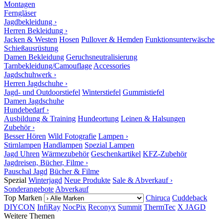
Montagen
Ferngläser
Jagdbekleidung ›
Herren Bekleidung ›
Jacken & Westen
Hosen
Pullover & Hemden
Funktionsunterwäsche
Schießausrüstung
Damen Bekleidung
Geruchsneutralisierung
Tarnbekleidung/Camouflage
Accessories
Jagdschuhwerk ›
Herren Jagdschuhe ›
Jagd- und Outdoorstiefel
Winterstiefel
Gummistiefel
Damen Jagdschuhe
Hundebedarf ›
Ausbildung & Training
Hundeortung
Leinen & Halsungen
Zubehör ›
Besser Hören
Wild Fotografie
Lampen ›
Stirnlampen
Handlampen
Spezial Lampen
Jagd Uhren
Wärmezubehör
Geschenkartikel
KFZ-Zubehör
Jagdreisen, Bücher, Filme ›
Pauschal Jagd
Bücher & Filme
Spezial
Winterjagd
Neue Produkte
Sale & Abverkauf ›
Sonderangebote
Abverkauf
Top Marken
Chiruca
Cuddeback
DIYCON
InfiRay
NocPix
Reconyx
Summit
ThermTec
X JAGD
Weitere Themen