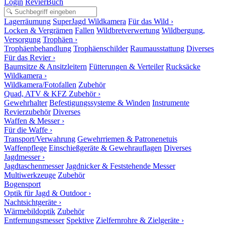
Login
RevierBuch
Lagerräumung
SuperJagd Wildkamera
Für das Wild ›
Locken & Vergrämen
Fallen
Wildbretverwertung
Wildbergung,
Versorgung
Trophäen ›
Trophäenbehandlung
Trophäenschilder
Raumausstattung
Diverses
Für das Revier ›
Baumsitze & Ansitzleitern
Fütterungen & Verteiler
Rucksäcke
Wildkamera ›
Wildkamera/Fotofallen
Zubehör
Quad, ATV & KFZ Zubehör ›
Gewehrhalter
Befestigungssysteme & Winden
Instrumente
Revierzubehör
Diverses
Waffen & Messer ›
Für die Waffe ›
Transport/Verwahrung
Gewehrriemen & Patronenetuis
Waffenpflege
Einschießgeräte & Gewehrauflagen
Diverses
Jagdmesser ›
Jagdtaschenmesser
Jagdnicker & Feststehende Messer
Multiwerkzeuge
Zubehör
Bogensport
Optik für Jagd & Outdoor ›
Nachtsichtgeräte ›
Wärmebildoptik
Zubehör
Entfernungsmesser
Spektive
Zielfernrohre & Zielgeräte ›