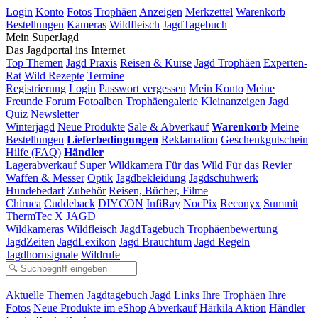
Login
Konto
Fotos
Trophäen
Anzeigen
Merkzettel
Warenkorb
Bestellungen
Kameras
Wildfleisch
JagdTagebuch
Mein SuperJagd
Das Jagdportal ins Internet
Top Themen
Jagd Praxis
Reisen & Kurse
Jagd Trophäen
Experten-
Rat
Wild Rezepte
Termine
Registrierung
Login
Passwort vergessen
Mein Konto
Meine
Freunde
Forum
Fotoalben
Trophäengalerie
Kleinanzeigen
Jagd
Quiz
Newsletter
Winterjagd
Neue Produkte
Sale & Abverkauf
Warenkorb
Meine
Bestellungen
Lieferbedingungen
Reklamation
Geschenkgutschein
Hilfe (FAQ)
Händler
Lagerabverkauf
Super Wildkamera
Für das Wild
Für das Revier
Waffen & Messer
Optik
Jagdbekleidung
Jagdschuhwerk
Hundebedarf
Zubehör
Reisen, Bücher, Filme
Chiruca
Cuddeback
DIYCON
InfiRay
NocPix
Reconyx
Summit
ThermTec
X JAGD
Wildkameras
Wildfleisch
JagdTagebuch
Trophäenbewertung
JagdZeiten
JagdLexikon
Jagd Brauchtum
Jagd Regeln
Jagdhornsignale
Wildrufe
Aktuelle Themen
Jagdtagebuch
Jagd Links
Ihre Trophäen
Ihre
Fotos
Neue Produkte im eShop
Abverkauf
Härkila Aktion
Händler