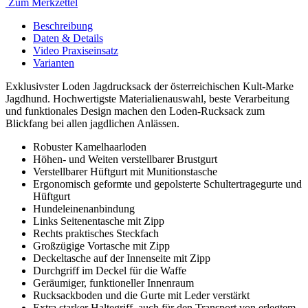
Zum Merkzettel
Beschreibung
Daten
& Details
Video Praxiseinsatz
Varianten
Exklusivster Loden Jagdrucksack der österreichischen Kult-Marke
Jagdhund. Hochwertigste Materialienauswahl, beste Verarbeitung
und funktionales Design machen den Loden-Rucksack zum
Blickfang bei allen jagdlichen Anlässen.
Robuster Kamelhaarloden
Höhen- und Weiten verstellbarer Brustgurt
Verstellbarer Hüftgurt mit Munitionstasche
Ergonomisch geformte und gepolsterte Schultertragegurte und
Hüftgurt
Hundeleinenanbindung
Links Seitenentasche mit Zipp
Rechts praktisches Steckfach
Großzügige Vortasche mit Zipp
Deckeltasche auf der Innenseite mit Zipp
Durchgriff im Deckel für die Waffe
Geräumiger, funktioneller Innenraum
Rucksackboden und die Gurte mit Leder verstärkt
Extra starker Haltegriff, auch für den Transport von erlegtem