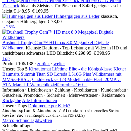
- 12%
Primos® G2 Dreibein
Zielstock
Ideal als Zielstock für Pirsch und Safari geeignet - sehr
leicht
€ 148,95
€ 169,95
Hühnergalgen aus Leder
klassisch,
eleganter Hühnergalgen
€ 78,00
- 25%
Bushnell Trophy Cam™ HD max 8.0 Megapixel Digitale
Wildkamera
Kleinste Bauform - Top Leistung mit Video in HD und
unsichtbares schwarzes LED Blitzlicht
€ 298,95
€ 398,95
Top
Produkt 106/138 ·
zurück
·
weiter
Unsere Top 5
Kirrautomat Lifetime Elite - die Königsklasse
Kletter
Baumsitz Summit Titan SD
Loreda L510G Plus Wildkamera mit
MMS/GPRS…
Cuddeback G 123 Modell Trible Flash 20MP…
ATN Mars LT Wärmebildzielfernrohr - 160…
Information
› Lieferkosten
› Zahlung
› Kreditkarten
› Kundenrabatt
›
Gutschein, Promotion
› Sicherheit
› Mehrwertsteuer
› Reklamation
Rückgabe
Alle Informationen
Unsere Tipps
Dokumente per Klick?
Abschussplan & Abschuss-/ Streckenliste
erstellen Sie im
RevierBuch
auf Knopfdruck direkt im PDF (XLS)
Marco Schmid Jagdwaffen
Schnellumfrage
Welche neuen Funktionen wünschen Sie sich im RevierBuch?