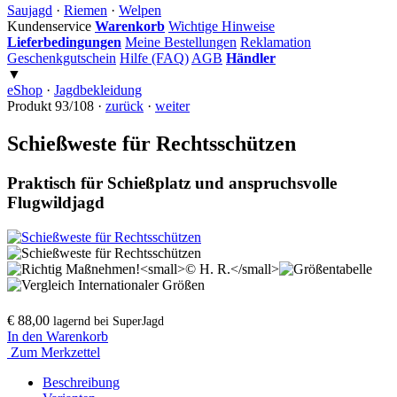
Saujagd
·
Riemen
·
Welpen
Kundenservice
Warenkorb
Wichtige Hinweise
Lieferbedingungen
Meine Bestellungen
Reklamation
Geschenkgutschein
Hilfe (FAQ)
AGB
Händler
▼
eShop
·
Jagdbekleidung
Produkt 93/108 ·
zurück
·
weiter
Schießweste für Rechtsschützen
Praktisch für Schießplatz und anspruchsvolle
Flugwildjagd
€ 88,00
lagernd bei SuperJagd
In den Warenkorb
Zum Merkzettel
Beschreibung