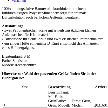
Varianten
100% atmungsaktive Baumwolle kombiniert mit einem
luftdurchlässigen Polyester-Innennetz sorgt für optimale
Luftzirkulation auch bei hohen Außentemperaturen.
Ausstattung:
• zwei Patronentaschen vorne mit jeweils zusätzlichen kleinen
Außentaschen für Kleinmaterial.
• Brusttasche für Schießbrille und zwei elastischen Patronenhaltern.
• ein an der Hüfte eingenähte D-Ring ermöglicht das Anhängen
eines Hühnergalgens.
Brustumfang: S-M
Farbe: Sandstein
Modell: Rechtsschütze
Hinweise zur Wahl der passenden Größe finden Sie in der
Bildergalerie!
Stk
Beschreibung
Artikel 
Brustumfang:
M - Farbe
Grün
Farbe:
Farbe: Grün,
Grün, Modell:
Modell:
2031601