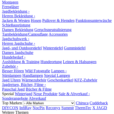
Montagen
Ferngläser
Jagdbekleidung ›
Herren Bekleidung ›
Jacken & Westen
Hosen
Pullover & Hemden
Funktionsunterwäsche
Schießausrüstung
Damen Bekleidung
Geruchsneutralisierung
Tarnbekleidung/Camouflage
Accessories
Jagdschuhwerk ›
Herren Jagdschuhe ›
Jagd- und Outdoorstiefel
Winterstiefel
Gummistiefel
Damen Jagdschuhe
Hundebedarf ›
Ausbildung & Training
Hundeortung
Leinen & Halsungen
Zubehör ›
Besser Hören
Wild Fotografie
Lampen ›
Stirnlampen
Handlampen
Spezial Lampen
Jagd Uhren
Wärmezubehör
Geschenkartikel
KFZ-Zubehör
Jagdreisen, Bücher, Filme ›
Pauschal Jagd
Bücher & Filme
Spezial
Winterjagd
Neue Produkte
Sale & Abverkauf ›
Sonderangebote
Abverkauf
Top Marken
Chiruca
Cuddeback
DIYCON
InfiRay
NocPix
Reconyx
Summit
ThermTec
X JAGD
Weitere Themen