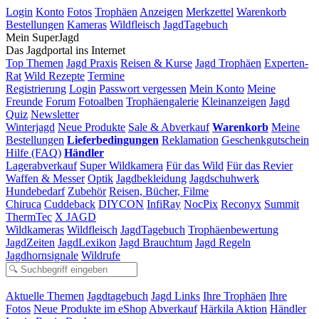
Login
Konto
Fotos
Trophäen
Anzeigen
Merkzettel
Warenkorb
Bestellungen
Kameras
Wildfleisch
JagdTagebuch
Mein SuperJagd
Das Jagdportal ins Internet
Top Themen
Jagd Praxis
Reisen & Kurse
Jagd Trophäen
Experten-
Rat
Wild Rezepte
Termine
Registrierung
Login
Passwort vergessen
Mein Konto
Meine
Freunde
Forum
Fotoalben
Trophäengalerie
Kleinanzeigen
Jagd
Quiz
Newsletter
Winterjagd
Neue Produkte
Sale & Abverkauf
Warenkorb
Meine
Bestellungen
Lieferbedingungen
Reklamation
Geschenkgutschein
Hilfe (FAQ)
Händler
Lagerabverkauf
Super Wildkamera
Für das Wild
Für das Revier
Waffen & Messer
Optik
Jagdbekleidung
Jagdschuhwerk
Hundebedarf
Zubehör
Reisen, Bücher, Filme
Chiruca
Cuddeback
DIYCON
InfiRay
NocPix
Reconyx
Summit
ThermTec
X JAGD
Wildkameras
Wildfleisch
JagdTagebuch
Trophäenbewertung
JagdZeiten
JagdLexikon
Jagd Brauchtum
Jagd Regeln
Jagdhornsignale
Wildrufe
Aktuelle Themen
Jagdtagebuch
Jagd Links
Ihre Trophäen
Ihre
Fotos
Neue Produkte im eShop
Abverkauf
Härkila Aktion
Händler