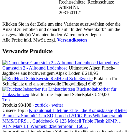
Rechtsschütze
Rechtsschütze
Artikel Nr.
2031601121
Klicken Sie in der Zeile um eine Variante auszuwählen oder die
Anzahl zu erhöhen und danach auf "In den Warenkorb" um die
ausgewählte(n) Varianten in den Warenkorb zu legen.
Alle Preise inkl. MwSt. zzgl.
Versandkosten
Verwandte Produkte
Damenhose
Gamsstein 2 - Allround Lodenhose
Ultimative Alpen Pirsch-
Jagdhose aus hochwertigem Alpak-Loden
€ 218,95
RedHead Schießweste
Praktisch für
Schießplatz und anspruchsvolle Flugwildjagd
€ 49,95
Rückstoßabsorber für
Linksschützen
Ideal für die Jagd und Schießplatz
€ 59,00
Top
Produkt 93/108 ·
zurück
·
weiter
Unsere Top 5
Kirrautomat Lifetime Elite - die Königsklasse
Kletter
Baumsitz Summit Titan SD
Loreda L510G Plus Wildkamera mit
MMS/GPRS…
Cuddeback G 123 Modell Trible Flash 20MP…
ATN Mars LT Wärmebildzielfernrohr - 160…
Information
› Lieferkosten
› Zahlung
› Kreditkarten
› Kundenrabatt
›