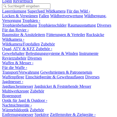
Login
RevierBuch
Lagerräumung
SuperJagd Wildkamera
Für das Wild ›
Locken & Vergrämen
Fallen
Wildbretverwertung
Wildbergung,
Versorgung
Trophäen ›
Trophäenbehandlung
Trophäenschilder
Raumausstattung
Diverses
Für das Revier ›
Baumsitze & Ansitzleitern
Fütterungen & Verteiler
Rucksäcke
Wildkamera ›
Wildkamera/Fotofallen
Zubehör
Quad, ATV & KFZ Zubehör ›
Gewehrhalter
Befestigungssysteme & Winden
Instrumente
Revierzubehör
Diverses
Waffen & Messer ›
Für die Waffe ›
Transport/Verwahrung
Gewehrriemen & Patronenetuis
Waffenpflege
Einschießgeräte & Gewehrauflagen
Diverses
Jagdmesser ›
Jagdtaschenmesser
Jagdnicker & Feststehende Messer
Multiwerkzeuge
Zubehör
Bogensport
Optik für Jagd & Outdoor ›
Nachtsichtgeräte ›
Wärmebildoptik
Zubehör
Entfernungsmesser
Spektive
Zielfernrohre & Zielgeräte ›