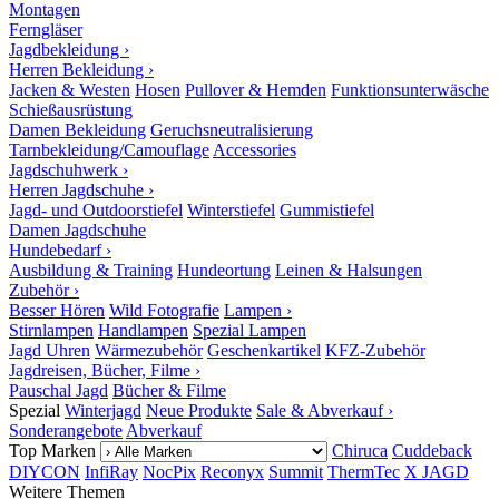
Montagen
Ferngläser
Jagdbekleidung ›
Herren Bekleidung ›
Jacken & Westen
Hosen
Pullover & Hemden
Funktionsunterwäsche
Schießausrüstung
Damen Bekleidung
Geruchsneutralisierung
Tarnbekleidung/Camouflage
Accessories
Jagdschuhwerk ›
Herren Jagdschuhe ›
Jagd- und Outdoorstiefel
Winterstiefel
Gummistiefel
Damen Jagdschuhe
Hundebedarf ›
Ausbildung & Training
Hundeortung
Leinen & Halsungen
Zubehör ›
Besser Hören
Wild Fotografie
Lampen ›
Stirnlampen
Handlampen
Spezial Lampen
Jagd Uhren
Wärmezubehör
Geschenkartikel
KFZ-Zubehör
Jagdreisen, Bücher, Filme ›
Pauschal Jagd
Bücher & Filme
Spezial
Winterjagd
Neue Produkte
Sale & Abverkauf ›
Sonderangebote
Abverkauf
Top Marken
Chiruca
Cuddeback
DIYCON
InfiRay
NocPix
Reconyx
Summit
ThermTec
X JAGD
Weitere Themen