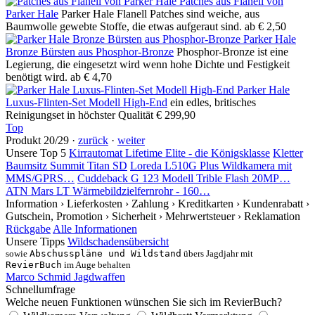
Patches aus Flanell von
Parker Hale
Parker Hale Flanell Patches sind weiche, aus
Baumwolle gewebte Stoffe, die etwas aufgeraut sind.
ab € 2,50
Parker Hale
Bronze Bürsten aus Phosphor-Bronze
Phosphor-Bronze ist eine
Legierung, die eingesetzt wird wenn hohe Dichte und Festigkeit
benötigt wird.
ab € 4,70
Parker Hale
Luxus-Flinten-Set Modell High-End
ein edles, britisches
Reinigungset in höchster Qualität
€ 299,90
Top
Produkt 20/29 ·
zurück
·
weiter
Unsere Top 5
Kirrautomat Lifetime Elite - die Königsklasse
Kletter
Baumsitz Summit Titan SD
Loreda L510G Plus Wildkamera mit
MMS/GPRS…
Cuddeback G 123 Modell Trible Flash 20MP…
ATN Mars LT Wärmebildzielfernrohr - 160…
Information
› Lieferkosten
› Zahlung
› Kreditkarten
› Kundenrabatt
›
Gutschein, Promotion
› Sicherheit
› Mehrwertsteuer
› Reklamation
Rückgabe
Alle Informationen
Unsere Tipps
Wildschadensübersicht
sowie
Abschusspläne und Wildstand
übers Jagdjahr mit
RevierBuch
im Auge behalten
Marco Schmid Jagdwaffen
Schnellumfrage
Welche neuen Funktionen wünschen Sie sich im RevierBuch?