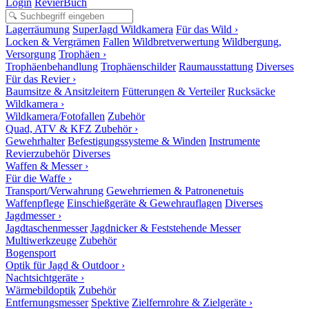
Login
RevierBuch
Lagerräumung
SuperJagd Wildkamera
Für das Wild ›
Locken & Vergrämen
Fallen
Wildbretverwertung
Wildbergung,
Versorgung
Trophäen ›
Trophäenbehandlung
Trophäenschilder
Raumausstattung
Diverses
Für das Revier ›
Baumsitze & Ansitzleitern
Fütterungen & Verteiler
Rucksäcke
Wildkamera ›
Wildkamera/Fotofallen
Zubehör
Quad, ATV & KFZ Zubehör ›
Gewehrhalter
Befestigungssysteme & Winden
Instrumente
Revierzubehör
Diverses
Waffen & Messer ›
Für die Waffe ›
Transport/Verwahrung
Gewehrriemen & Patronenetuis
Waffenpflege
Einschießgeräte & Gewehrauflagen
Diverses
Jagdmesser ›
Jagdtaschenmesser
Jagdnicker & Feststehende Messer
Multiwerkzeuge
Zubehör
Bogensport
Optik für Jagd & Outdoor ›
Nachtsichtgeräte ›
Wärmebildoptik
Zubehör
Entfernungsmesser
Spektive
Zielfernrohre & Zielgeräte ›