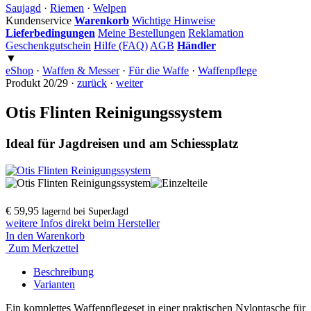
Saujagd
·
Riemen
·
Welpen
Kundenservice
Warenkorb
Wichtige Hinweise
Lieferbedingungen
Meine Bestellungen
Reklamation
Geschenkgutschein
Hilfe (FAQ)
AGB
Händler
▼
eShop
·
Waffen & Messer
·
Für die Waffe
·
Waffenpflege
Produkt 20/29 ·
zurück
·
weiter
Otis Flinten Reinigungssystem
Ideal für Jagdreisen und am Schiessplatz
€ 59,95
lagernd bei SuperJagd
weitere Infos direkt beim Hersteller
In den Warenkorb
Zum Merkzettel
Beschreibung
Varianten
Ein komplettes Waffenpflegeset in einer praktischen Nylontasche für