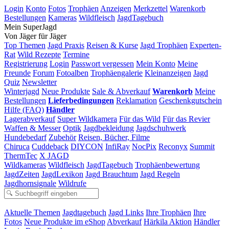
Login
Konto
Fotos
Trophäen
Anzeigen
Merkzettel
Warenkorb
Bestellungen
Kameras
Wildfleisch
JagdTagebuch
Mein SuperJagd
Von Jäger für Jäger
Top Themen
Jagd Praxis
Reisen & Kurse
Jagd Trophäen
Experten-
Rat
Wild Rezepte
Termine
Registrierung
Login
Passwort vergessen
Mein Konto
Meine
Freunde
Forum
Fotoalben
Trophäengalerie
Kleinanzeigen
Jagd
Quiz
Newsletter
Winterjagd
Neue Produkte
Sale & Abverkauf
Warenkorb
Meine
Bestellungen
Lieferbedingungen
Reklamation
Geschenkgutschein
Hilfe (FAQ)
Händler
Lagerabverkauf
Super Wildkamera
Für das Wild
Für das Revier
Waffen & Messer
Optik
Jagdbekleidung
Jagdschuhwerk
Hundebedarf
Zubehör
Reisen, Bücher, Filme
Chiruca
Cuddeback
DIYCON
InfiRay
NocPix
Reconyx
Summit
ThermTec
X JAGD
Wildkameras
Wildfleisch
JagdTagebuch
Trophäenbewertung
JagdZeiten
JagdLexikon
Jagd Brauchtum
Jagd Regeln
Jagdhornsignale
Wildrufe
Aktuelle Themen
Jagdtagebuch
Jagd Links
Ihre Trophäen
Ihre
Fotos
Neue Produkte im eShop
Abverkauf
Härkila Aktion
Händler