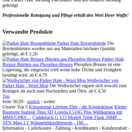
gefertigt.
Professionelle Reinigung und Pflege erhält den Wert Ihrer Waffe!
Verwandte Produkte
Parker Hale Borstenbürste
Die
Borstenbürsten werden nur aus Materialien höchster Qualität
gefertigt.
ab € 2,20
Parker Hale
Bronze Bürsten aus Phosphor-Bronze
Phosphor-Bronze ist eine
Legierung, die eingesetzt wird wenn hohe Dichte und Festigkeit
benötigt wird.
ab € 4,70
Wollwischer von
Parker Hale - Wool Mop
Die Wollwischer eignen sich sowohl zum
Reinigen als auch zum Nachziehen und Ölen.
ab € 4,50
Top
Seite 30/29 ·
zurück
· weiter
Unsere Top 5
Kirrautomat Lifetime Elite - die Königsklasse
Kletter
Baumsitz Summit Titan SD
Loreda L510G Plus Wildkamera mit
MMS/GPRS…
Cuddeback G 123 Modell Trible Flash 20MP…
ATN Mars LT Wärmebildzielfernrohr - 160…
Information
› Lieferkosten
› Zahlung
› Kreditkarten
› Kundenrabatt
›