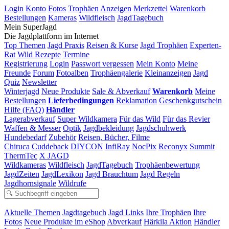
Login
Konto
Fotos
Trophäen
Anzeigen
Merkzettel
Warenkorb
Bestellungen
Kameras
Wildfleisch
JagdTagebuch
Mein SuperJagd
Die Jagdplattform im Internet
Top Themen
Jagd Praxis
Reisen & Kurse
Jagd Trophäen
Experten-
Rat
Wild Rezepte
Termine
Registrierung
Login
Passwort vergessen
Mein Konto
Meine
Freunde
Forum
Fotoalben
Trophäengalerie
Kleinanzeigen
Jagd
Quiz
Newsletter
Winterjagd
Neue Produkte
Sale & Abverkauf
Warenkorb
Meine
Bestellungen
Lieferbedingungen
Reklamation
Geschenkgutschein
Hilfe (FAQ)
Händler
Lagerabverkauf
Super Wildkamera
Für das Wild
Für das Revier
Waffen & Messer
Optik
Jagdbekleidung
Jagdschuhwerk
Hundebedarf
Zubehör
Reisen, Bücher, Filme
Chiruca
Cuddeback
DIYCON
InfiRay
NocPix
Reconyx
Summit
ThermTec
X JAGD
Wildkameras
Wildfleisch
JagdTagebuch
Trophäenbewertung
JagdZeiten
JagdLexikon
Jagd Brauchtum
Jagd Regeln
Jagdhornsignale
Wildrufe
Aktuelle Themen
Jagdtagebuch
Jagd Links
Ihre Trophäen
Ihre
Fotos
Neue Produkte im eShop
Abverkauf
Härkila Aktion
Händler