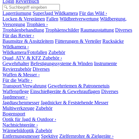
Login
RevierBuch
Lagerräumung
SuperJagd Wildkamera
Für das Wild ›
Locken & Vergrämen
Fallen
Wildbretverwertung
Wildbergung,
Versorgung
Trophäen ›
Trophäenbehandlung
Trophäenschilder
Raumausstattung
Diverses
Für das Revier ›
Baumsitze & Ansitzleitern
Fütterungen & Verteiler
Rucksäcke
Wildkamera ›
Wildkamera/Fotofallen
Zubehör
Quad, ATV & KFZ Zubehör ›
Gewehrhalter
Befestigungssysteme & Winden
Instrumente
Revierzubehör
Diverses
Waffen & Messer ›
Für die Waffe ›
Transport/Verwahrung
Gewehrriemen & Patronenetuis
Waffenpflege
Einschießgeräte & Gewehrauflagen
Diverses
Jagdmesser ›
Jagdtaschenmesser
Jagdnicker & Feststehende Messer
Multiwerkzeuge
Zubehör
Bogensport
Optik für Jagd & Outdoor ›
Nachtsichtgeräte ›
Wärmebildoptik
Zubehör
Entfernungsmesser
Spektive
Zielfernrohre & Zielgeräte ›