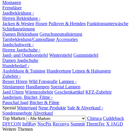
Montagen
Ferngläser
Jagdbekleidung ›
Herren Bekleidung ›
Jacken & Westen
Hosen
Pullover & Hemden
Funktionsunterwäsche
Schießausrüstung
Damen Bekleidung
Geruchsneutralisierung
Tarnbekleidung/Camouflage
Accessories
Jagdschuhwerk ›
Herren Jagdschuhe ›
Jagd- und Outdoorstiefel
Winterstiefel
Gummistiefel
Damen Jagdschuhe
Hundebedarf ›
Ausbildung & Training
Hundeortung
Leinen & Halsungen
Zubehör ›
Besser Hören
Wild Fotografie
Lampen ›
Stirnlampen
Handlampen
Spezial Lampen
Jagd Uhren
Wärmezubehör
Geschenkartikel
KFZ-Zubehör
Jagdreisen, Bücher, Filme ›
Pauschal Jagd
Bücher & Filme
Spezial
Winterjagd
Neue Produkte
Sale & Abverkauf ›
Sonderangebote
Abverkauf
Top Marken
Chiruca
Cuddeback
DIYCON
InfiRay
NocPix
Reconyx
Summit
ThermTec
X JAGD
Weitere Themen