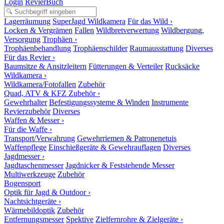
Login
RevierBuch
Lagerräumung
SuperJagd Wildkamera
Für das Wild ›
Locken & Vergrämen
Fallen
Wildbretverwertung
Wildbergung,
Versorgung
Trophäen ›
Trophäenbehandlung
Trophäenschilder
Raumausstattung
Diverses
Für das Revier ›
Baumsitze & Ansitzleitern
Fütterungen & Verteiler
Rucksäcke
Wildkamera ›
Wildkamera/Fotofallen
Zubehör
Quad, ATV & KFZ Zubehör ›
Gewehrhalter
Befestigungssysteme & Winden
Instrumente
Revierzubehör
Diverses
Waffen & Messer ›
Für die Waffe ›
Transport/Verwahrung
Gewehrriemen & Patronenetuis
Waffenpflege
Einschießgeräte & Gewehrauflagen
Diverses
Jagdmesser ›
Jagdtaschenmesser
Jagdnicker & Feststehende Messer
Multiwerkzeuge
Zubehör
Bogensport
Optik für Jagd & Outdoor ›
Nachtsichtgeräte ›
Wärmebildoptik
Zubehör
Entfernungsmesser
Spektive
Zielfernrohre & Zielgeräte ›