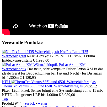
Verwandte Produkte
NocPix Lumi H35
Wärmebildgerät
640x512px @ 12µm, NETD 18mK, 1.800m
Entdeckungsdistanz
€ 1.998,00
Pulsar Axion XM
Wärmebildoptik
Das neue, sehr kompakte Pulsar Axion XM ist das
ideale Gerät für Beobachtungen bei Tag und Nacht - für Distanzen
bis 1.300m
€ 1.189,95
NEU
ThermTec Ventus 635L und 650L Wärmebildfernglas
640x512
Pixel, 12µm Pixel. Sensor bringt eine Systemleistung von ≤ 15 mK
NETD - Integrierter LRF bis 1.000m
€ 3.089,00
Top
Produkt 9/44 ·
zurück
·
weiter