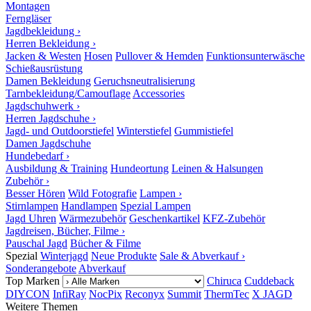
Montagen
Ferngläser
Jagdbekleidung ›
Herren Bekleidung ›
Jacken & Westen
Hosen
Pullover & Hemden
Funktionsunterwäsche
Schießausrüstung
Damen Bekleidung
Geruchsneutralisierung
Tarnbekleidung/Camouflage
Accessories
Jagdschuhwerk ›
Herren Jagdschuhe ›
Jagd- und Outdoorstiefel
Winterstiefel
Gummistiefel
Damen Jagdschuhe
Hundebedarf ›
Ausbildung & Training
Hundeortung
Leinen & Halsungen
Zubehör ›
Besser Hören
Wild Fotografie
Lampen ›
Stirnlampen
Handlampen
Spezial Lampen
Jagd Uhren
Wärmezubehör
Geschenkartikel
KFZ-Zubehör
Jagdreisen, Bücher, Filme ›
Pauschal Jagd
Bücher & Filme
Spezial
Winterjagd
Neue Produkte
Sale & Abverkauf ›
Sonderangebote
Abverkauf
Top Marken
Chiruca
Cuddeback
DIYCON
InfiRay
NocPix
Reconyx
Summit
ThermTec
X JAGD
Weitere Themen