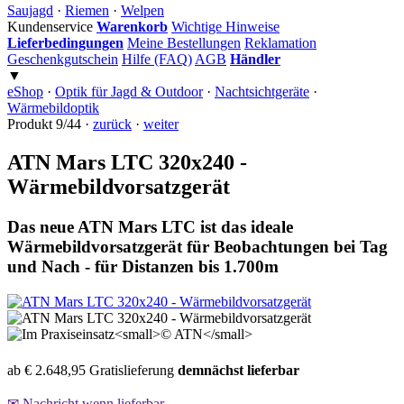
Saujagd
·
Riemen
·
Welpen
Kundenservice
Warenkorb
Wichtige Hinweise
Lieferbedingungen
Meine Bestellungen
Reklamation
Geschenkgutschein
Hilfe (FAQ)
AGB
Händler
▼
eShop
·
Optik für Jagd & Outdoor
·
Nachtsichtgeräte
·
Wärmebildoptik
Produkt 9/44 ·
zurück
·
weiter
ATN Mars LTC 320x240 -
Wärmebildvorsatzgerät
Das neue ATN Mars LTC ist das ideale
Wärmebildvorsatzgerät für Beobachtungen bei Tag
und Nach - für Distanzen bis 1.700m
ab € 2.648,95
Gratislieferung
demnächst lieferbar
✉ Nachricht wenn lieferbar