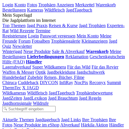
Login
Konto
Fotos
Trophäen
Anzeigen
Merkzettel
Warenkorb
Bestellungen
Kameras
Wildfleisch
JagdTagebuch
Mein SuperJagd
Die Jagdplattform im Internet
Top Themen
Jagd Praxis
Reisen & Kurse
Jagd Trophäen
Experten-
Rat
Wild Rezepte
Termine
Registrierung
Login
Passwort vergessen
Mein Konto
Meine
Freunde
Forum
Fotoalben
Trophäengalerie
Kleinanzeigen
Jagd
Quiz
Newsletter
Winterjagd
Neue Produkte
Sale & Abverkauf
Warenkorb
Meine
Bestellungen
Lieferbedingungen
Reklamation
Geschenkgutschein
Hilfe (FAQ)
Händler
Lagerabverkauf
Super Wildkamera
Für das Wild
Für das Revier
Waffen & Messer
Optik
Jagdbekleidung
Jagdschuhwerk
Hundebedarf
Zubehör
Reisen, Bücher, Filme
Chiruca
Cuddeback
DIYCON
InfiRay
NocPix
Reconyx
Summit
ThermTec
X JAGD
Wildkameras
Wildfleisch
JagdTagebuch
Trophäenbewertung
JagdZeiten
JagdLexikon
Jagd Brauchtum
Jagd Regeln
Jagdhornsignale
Wildrufe
Aktuelle Themen
Jagdtagebuch
Jagd Links
Ihre Trophäen
Ihre
Fotos
Neue Produkte im eShop
Abverkauf
Härkila Aktion
Händler