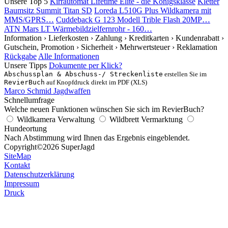
Unsere Top 5
Kirrautomat Lifetime Elite - die Königsklasse
Kletter
Baumsitz Summit Titan SD
Loreda L510G Plus Wildkamera mit
MMS/GPRS…
Cuddeback G 123 Modell Trible Flash 20MP…
ATN Mars LT Wärmebildzielfernrohr - 160…
Information
› Lieferkosten
› Zahlung
› Kreditkarten
› Kundenrabatt
›
Gutschein, Promotion
› Sicherheit
› Mehrwertsteuer
› Reklamation
Rückgabe
Alle Informationen
Unsere Tipps
Dokumente per Klick?
Abschussplan & Abschuss-/ Streckenliste
erstellen Sie im
RevierBuch
auf Knopfdruck direkt im PDF (XLS)
Marco Schmid Jagdwaffen
Schnellumfrage
Welche neuen Funktionen wünschen Sie sich im RevierBuch?
Wildkamera Verwaltung
Wildbrett Vermarktung
Hundeortung
Nach Abstimmung wird Ihnen das Ergebnis eingeblendet.
Copyright
©2026 SuperJagd
SiteMap
Kontakt
Datenschutzerklärung
Impressum
Druck