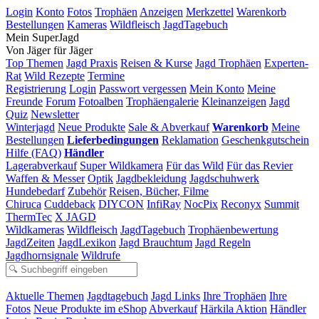
Login
Konto
Fotos
Trophäen
Anzeigen
Merkzettel
Warenkorb
Bestellungen
Kameras
Wildfleisch
JagdTagebuch
Mein SuperJagd
Von Jäger für Jäger
Top Themen
Jagd Praxis
Reisen & Kurse
Jagd Trophäen
Experten-
Rat
Wild Rezepte
Termine
Registrierung
Login
Passwort vergessen
Mein Konto
Meine
Freunde
Forum
Fotoalben
Trophäengalerie
Kleinanzeigen
Jagd
Quiz
Newsletter
Winterjagd
Neue Produkte
Sale & Abverkauf
Warenkorb
Meine
Bestellungen
Lieferbedingungen
Reklamation
Geschenkgutschein
Hilfe (FAQ)
Händler
Lagerabverkauf
Super Wildkamera
Für das Wild
Für das Revier
Waffen & Messer
Optik
Jagdbekleidung
Jagdschuhwerk
Hundebedarf
Zubehör
Reisen, Bücher, Filme
Chiruca
Cuddeback
DIYCON
InfiRay
NocPix
Reconyx
Summit
ThermTec
X JAGD
Wildkameras
Wildfleisch
JagdTagebuch
Trophäenbewertung
JagdZeiten
JagdLexikon
Jagd Brauchtum
Jagd Regeln
Jagdhornsignale
Wildrufe
Aktuelle Themen
Jagdtagebuch
Jagd Links
Ihre Trophäen
Ihre
Fotos
Neue Produkte im eShop
Abverkauf
Härkila Aktion
Händler