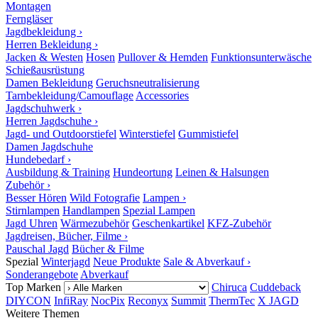
Montagen
Ferngläser
Jagdbekleidung ›
Herren Bekleidung ›
Jacken & Westen
Hosen
Pullover & Hemden
Funktionsunterwäsche
Schießausrüstung
Damen Bekleidung
Geruchsneutralisierung
Tarnbekleidung/Camouflage
Accessories
Jagdschuhwerk ›
Herren Jagdschuhe ›
Jagd- und Outdoorstiefel
Winterstiefel
Gummistiefel
Damen Jagdschuhe
Hundebedarf ›
Ausbildung & Training
Hundeortung
Leinen & Halsungen
Zubehör ›
Besser Hören
Wild Fotografie
Lampen ›
Stirnlampen
Handlampen
Spezial Lampen
Jagd Uhren
Wärmezubehör
Geschenkartikel
KFZ-Zubehör
Jagdreisen, Bücher, Filme ›
Pauschal Jagd
Bücher & Filme
Spezial
Winterjagd
Neue Produkte
Sale & Abverkauf ›
Sonderangebote
Abverkauf
Top Marken
Chiruca
Cuddeback
DIYCON
InfiRay
NocPix
Reconyx
Summit
ThermTec
X JAGD
Weitere Themen