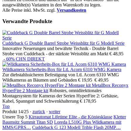
ausgewählte(n) Varianten in den Warenkorb zu legen.
Alle Preise inkl. MwSt. zzgl.
Versandkosten
Verwandte Produkte
Cuddeback G Double Barrel Strobe Weissblitz für G Modell Serie
Innovative Neuerungen und bewährte Technik - Double Barrel
Strobe von Cuddeback - der stärkste Weissblitz am Markt
€ 48,95
- 60%
CHN DIREKT
Wildkamera Sicherheits-Box für Ltl. Acorn 6310 WMG Kamera
Zur diebstahlssicheren Befestigung von Ltl. Acorn 6310 WMG
Wildkameras an Bäumen und Gebäuden
€ 19,95
€ 49,95
Metallbox Reconyx
HyperFire 2 Montage kit
Robustes, omnidirektionales
Montagesystem für Kameras der Serien HyperFire 2: Gehäuse,
Kabel, Spanngurt und Schwenkhalterung
€ 178,95
Top
Produkt 14/25 ·
zurück
·
weiter
Unsere Top 5
Kirrautomat Lifetime Elite - die Königsklasse
Kletter
Baumsitz Summit Titan SD
Loreda L510G Plus Wildkamera mit
MMS/GPRS…
Cuddeback G 123 Modell Trible Flash 20MP…