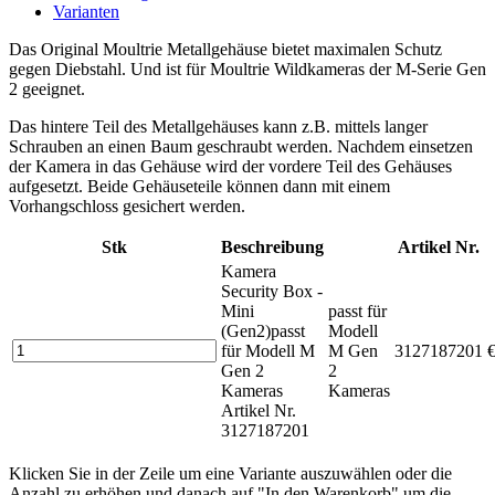
Varianten
Das Original Moultrie Metallgehäuse bietet maximalen Schutz
gegen Diebstahl. Und ist für Moultrie Wildkameras der M-Serie Gen
2 geeignet.
Das hintere Teil des Metallgehäuses kann z.B. mittels langer
Schrauben an einen Baum geschraubt werden. Nachdem einsetzen
der Kamera in das Gehäuse wird der vordere Teil des Gehäuses
aufgesetzt. Beide Gehäuseteile können dann mit einem
Vorhangschloss gesichert werden.
Stk
Beschreibung
Artikel Nr.
Kamera
Security Box -
Mini
passt für
(Gen2)
passt
Modell
für Modell M
M Gen
3127187201
€
Gen 2
2
Kameras
Kameras
Artikel Nr.
3127187201
Klicken Sie in der Zeile um eine Variante auszuwählen oder die
Anzahl zu erhöhen und danach auf "In den Warenkorb" um die