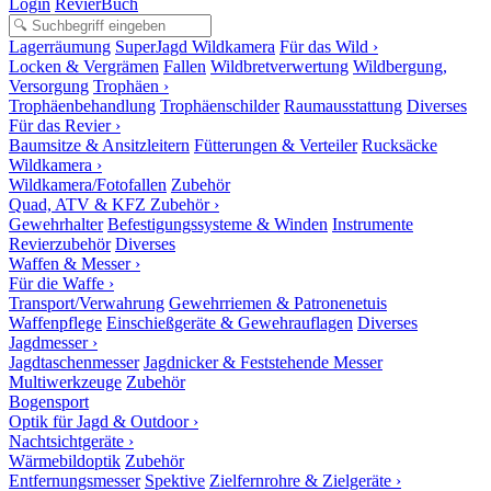
Login
RevierBuch
Lagerräumung
SuperJagd Wildkamera
Für das Wild ›
Locken & Vergrämen
Fallen
Wildbretverwertung
Wildbergung,
Versorgung
Trophäen ›
Trophäenbehandlung
Trophäenschilder
Raumausstattung
Diverses
Für das Revier ›
Baumsitze & Ansitzleitern
Fütterungen & Verteiler
Rucksäcke
Wildkamera ›
Wildkamera/Fotofallen
Zubehör
Quad, ATV & KFZ Zubehör ›
Gewehrhalter
Befestigungssysteme & Winden
Instrumente
Revierzubehör
Diverses
Waffen & Messer ›
Für die Waffe ›
Transport/Verwahrung
Gewehrriemen & Patronenetuis
Waffenpflege
Einschießgeräte & Gewehrauflagen
Diverses
Jagdmesser ›
Jagdtaschenmesser
Jagdnicker & Feststehende Messer
Multiwerkzeuge
Zubehör
Bogensport
Optik für Jagd & Outdoor ›
Nachtsichtgeräte ›
Wärmebildoptik
Zubehör
Entfernungsmesser
Spektive
Zielfernrohre & Zielgeräte ›