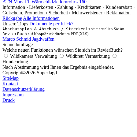
ATN Mars LT Wärmebildzielfernrohr - 160…
Information
› Lieferkosten
› Zahlung
› Kreditkarten
› Kundenrabatt
›
Gutschein, Promotion
› Sicherheit
› Mehrwertsteuer
› Reklamation
Rückgabe
Alle Informationen
Unsere Tipps
Dokumente per Klick?
Abschussplan & Abschuss-/ Streckenliste
erstellen Sie im
RevierBuch
auf Knopfdruck direkt im PDF (XLS)
Marco Schmid Jagdwaffen
Schnellumfrage
Welche neuen Funktionen wünschen Sie sich im RevierBuch?
Wildkamera Verwaltung
Wildbrett Vermarktung
Hundeortung
Nach Abstimmung wird Ihnen das Ergebnis eingeblendet.
Copyright
©2026 SuperJagd
SiteMap
Kontakt
Datenschutzerklärung
Impressum
Druck