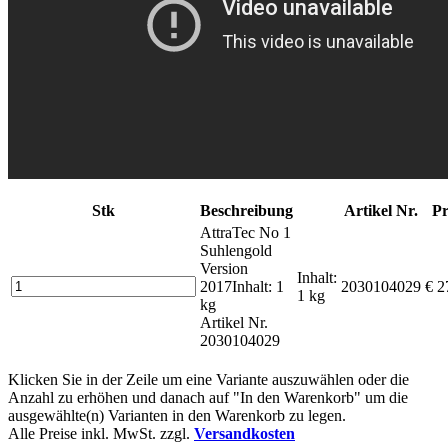
Stk
Beschreibung
Artikel Nr.
Pr
AttraTec No 1
Suhlengold
Version
Inhalt:
2017
Inhalt: 1
2030104029
€ 2
1 kg
kg
Artikel Nr.
2030104029
Klicken Sie in der Zeile um eine Variante auszuwählen oder die
Anzahl zu erhöhen und danach auf "In den Warenkorb" um die
ausgewählte(n) Varianten in den Warenkorb zu legen.
Alle Preise inkl. MwSt. zzgl.
Versandkosten