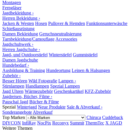
Montagen
Ferngläser
Jagdbekleidung ›
Herren Bekleidung ›
Jacken & Westen
Hosen
Pullover & Hemden
Funktionsunterwäsche
Schießausrüstung
Damen Bekleidung
Geruchsneutralisierung
Tarnbekleidung/Camouflage
Accessories
Jagdschuhwerk ›
Herren Jagdschuhe ›
Jagd- und Outdoorstiefel
Winterstiefel
Gummistiefel
Damen Jagdschuhe
Hundebedarf ›
Ausbildung & Training
Hundeortung
Leinen & Halsungen
Zubehör ›
Besser Hören
Wild Fotografie
Lampen ›
Stirnlampen
Handlampen
Spezial Lampen
Jagd Uhren
Wärmezubehör
Geschenkartikel
KFZ-Zubehör
Jagdreisen, Bücher, Filme ›
Pauschal Jagd
Bücher & Filme
Spezial
Winterjagd
Neue Produkte
Sale & Abverkauf ›
Sonderangebote
Abverkauf
Top Marken
Chiruca
Cuddeback
DIYCON
InfiRay
NocPix
Reconyx
Summit
ThermTec
X JAGD
Weitere Themen