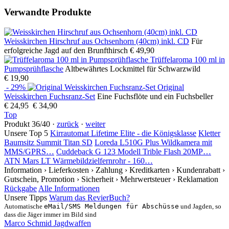
Verwandte Produkte
Weisskirchen Hirschruf aus Ochsenhorn (40cm) inkl. CD
Für
erfolgreiche Jagd auf den Brunfthirsch
€ 49,90
Trüffelaroma 100 ml in
Pumpsprühflasche
Altbewährtes Lockmittel für Schwarzwild
€ 19,90
- 29%
Original
Weisskirchen Fuchsranz-Set
Eine Fuchsflöte und ein Fuchsbeller
€ 24,95
€ 34,90
Top
Produkt 36/40 ·
zurück
·
weiter
Unsere Top 5
Kirrautomat Lifetime Elite - die Königsklasse
Kletter
Baumsitz Summit Titan SD
Loreda L510G Plus Wildkamera mit
MMS/GPRS…
Cuddeback G 123 Modell Trible Flash 20MP…
ATN Mars LT Wärmebildzielfernrohr - 160…
Information
› Lieferkosten
› Zahlung
› Kreditkarten
› Kundenrabatt
›
Gutschein, Promotion
› Sicherheit
› Mehrwertsteuer
› Reklamation
Rückgabe
Alle Informationen
Unsere Tipps
Warum das RevierBuch?
Automatische
eMail/SMS Meldungen für Abschüsse
und Jagden, so
dass die Jäger immer im Bild sind
Marco Schmid Jagdwaffen