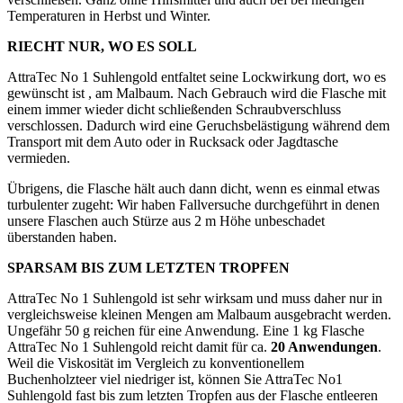
Temperaturen in Herbst und Winter.
RIECHT NUR, WO ES SOLL
AttraTec No 1 Suhlengold entfaltet seine Lockwirkung dort, wo es
gewünscht ist , am Malbaum. Nach Gebrauch wird die Flasche mit
einem immer wieder dicht schließenden Schraubverschluss
verschlossen. Dadurch wird eine Geruchsbelästigung während dem
Transport mit dem Auto oder in Rucksack oder Jagdtasche
vermieden.
Übrigens, die Flasche hält auch dann dicht, wenn es einmal etwas
turbulenter zugeht: Wir haben Fallversuche durchgeführt in denen
unsere Flaschen auch Stürze aus 2 m Höhe unbeschadet
überstanden haben.
SPARSAM BIS ZUM LETZTEN TROPFEN
AttraTec No 1 Suhlengold ist sehr wirksam und muss daher nur in
vergleichsweise kleinen Mengen am Malbaum ausgebracht werden.
Ungefähr 50 g reichen für eine Anwendung. Eine 1 kg Flasche
AttraTec No 1 Suhlengold reicht damit für ca.
20 Anwendungen
.
Weil die Viskosität im Vergleich zu konventionellem
Buchenholzteer viel niedriger ist, können Sie AttraTec No1
Suhlengold fast bis zum letzten Tropfen aus der Flasche entleeren