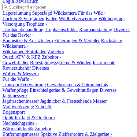
Login
RevierBuch
Lagerräumung
SuperJagd Wildkamera
Für das Wild ›
Locken & Vergrämen
Fallen
Wildbretverwertung
Wildbergung,
Versorgung
Trophäen ›
Trophäenbehandlung
Trophäenschilder
Raumausstattung
Diverses
Für das Revier ›
Baumsitze & Ansitzleitern
Fütterungen & Verteiler
Rucksäcke
Wildkamera ›
Wildkamera/Fotofallen
Zubehör
Quad, ATV & KFZ Zubehör ›
Gewehrhalter
Befestigungssysteme & Winden
Instrumente
Revierzubehör
Diverses
Waffen & Messer ›
Für die Waffe ›
Transport/Verwahrung
Gewehrriemen & Patronenetuis
Waffenpflege
Einschießgeräte & Gewehrauflagen
Diverses
Jagdmesser ›
Jagdtaschenmesser
Jagdnicker & Feststehende Messer
Multiwerkzeuge
Zubehör
Bogensport
Optik für Jagd & Outdoor ›
Nachtsichtgeräte ›
Wärmebildoptik
Zubehör
Entfernungsmesser
Spektive
Zielfernrohre & Zielgeräte ›