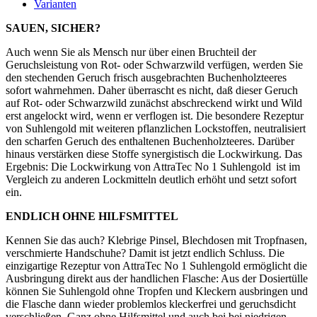
Varianten
SAUEN, SICHER?
Auch wenn Sie als Mensch nur über einen Bruchteil der
Geruchsleistung von Rot- oder Schwarzwild verfügen, werden Sie
den stechenden Geruch frisch ausgebrachten Buchenholzteeres
sofort wahrnehmen. Daher überrascht es nicht, daß dieser Geruch
auf Rot- oder Schwarzwild zunächst abschreckend wirkt und Wild
erst angelockt wird, wenn er verflogen ist. Die besondere Rezeptur
von Suhlengold mit weiteren pflanzlichen Lockstoffen, neutralisiert
den scharfen Geruch des enthaltenen Buchenholzteeres. Darüber
hinaus verstärken diese Stoffe synergistisch die Lockwirkung. Das
Ergebnis: Die Lockwirkung von AttraTec No 1 Suhlengold
ist im
Vergleich zu anderen Lockmitteln deutlich erhöht und setzt sofort
ein.
ENDLICH OHNE HILFSMITTEL
Kennen Sie das auch? Klebrige Pinsel, Blechdosen mit Tropfnasen,
verschmierte Handschuhe? Damit ist jetzt endlich Schluss. Die
einzigartige Rezeptur von AttraTec No 1 Suhlengold ermöglicht die
Ausbringung direkt aus der handlichen Flasche: Aus der Dosiertülle
können Sie Suhlengold ohne Tropfen und Kleckern ausbringen und
die Flasche dann wieder problemlos kleckerfrei und geruchsdicht
verschließen. Ganz ohne Hilfsmittel und auch bei bei niedrigen