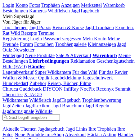
Login
Konto
Fotos
Trophäen
Anzeigen
Merkzettel
Warenkorb
Bestellungen
Kameras
Wildfleisch
JagdTagebuch
Mein SuperJagd
Von Jäger für Jäger
Top Themen
Jagd Praxis
Reisen & Kurse
Jagd Trophäen
Experten-
Rat
Wild Rezepte
Termine
Registrierung
Login
Passwort vergessen
Mein Konto
Meine
Freunde
Forum
Fotoalben
Trophäengalerie
Kleinanzeigen
Jagd
Quiz
Newsletter
Winterjagd
Neue Produkte
Sale & Abverkauf
Warenkorb
Meine
Bestellungen
Lieferbedingungen
Reklamation
Geschenkgutschein
Hilfe (FAQ)
Händler
Lagerabverkauf
Super Wildkamera
Für das Wild
Für das Revier
Waffen & Messer
Optik
Jagdbekleidung
Jagdschuhwerk
Hundebedarf
Zubehör
Reisen, Bücher, Filme
Chiruca
Cuddeback
DIYCON
InfiRay
NocPix
Reconyx
Summit
ThermTec
X JAGD
Wildkameras
Wildfleisch
JagdTagebuch
Trophäenbewertung
JagdZeiten
JagdLexikon
Jagd Brauchtum
Jagd Regeln
Jagdhornsignale
Wildrufe
Aktuelle Themen
Jagdtagebuch
Jagd Links
Ihre Trophäen
Ihre
Fotos
Neue Produkte im eShop
Abverkauf
Härkila Aktion
Händler